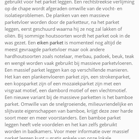
gebruikt voor het parket leggen. Een rechtstreekse verlijming
op de chape wordt afgeraden omwille van de vocht- en
isolatieproblemen. De planken van een massieve
parketvloer worden door de parketteur, na het parket
leggen, eerst geschuurd waarna hij ze nog zal lakken of
oliën. Bij sommige houtsoorten wordt het parket ook in de
was gezet. Een
eiken parket
is momenteel nog altijd de
meest gevraagde parketvloer maar ook andere
hardhoutsoorten zoals notelaar, merbau, padoek, beuk, teak
en wengé worden vaak gebruikt bij massieve parketvloeren.
Een massief parket leggen kan op verschillende manieren.
Het kan een plankenvloeren parket zijn, een strokenparket,
een kopsparket zijn of een mozaïekparket zijn met een
visgraat motief, een dambord motief of een vlechtmotief.
Een nieuwe variant bij de massieve parketten is het bamboe
parket. Omwille van de snelgroeiende, milieuvriendelijke en
slijtvaste eigenschappen van bamboe, krijgt deze zeer harde
soort meer en meer voorstanders. Een bamboe parket
leggen heeft vele voordelen en het kan zelfs gebruikt
worden in badkamers. Voor meer informatie over massief
parket leggen kunt u gratis enkele van onze lokale