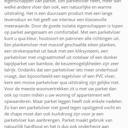
eigenschappen van parket. Een parketvloer heeft, meer dan
welke andere vloer dan ook, een natuurlijke en warme
uitstraling. Het is een duurzaam product met een lange
levensduur en het geeft uw interieur een klassevolle
meerwaarde. Door de goede isolatie eigenschappen is lopen
op parket aangenaam en comfortabel. Met een parketvloer
kunt u qua kleur, houtsoort en patronen alle richtingen uit.
Een plankenvloer met massief geschaafde eiken planken,
een strokenparket uit beuk met een kliksysteem, een
parketvloer met visgraatmotief uit notelaar of een donker
tapijtparket van bamboe, de keuzemogelijkheden zijn zeer
talrijk. Ondanks dat een parketvloer iets meer onderhoud
vraagt, dan bijvoorbeeld een tegelvloer of een PVC vloer,
kent een mooie parketvloer qua uitstraling zijn gelijke niet.
Voor de meeste woonvertrekken zit u met uw parket dan
ook op rozen indien u uw woning of appartement wilt
opwaarderen. Maar parket leggen heeft ook enkele nadelen.
Zo kan een parketvloer niet goed tegen opstijgend vocht en
de chape moet dan ook kurkdroog zijn voor je een
parketvloer kan aanbrengen. Parket maakt gebruik van
natuurlijk hardhout en het is dus ook onderhevig aan