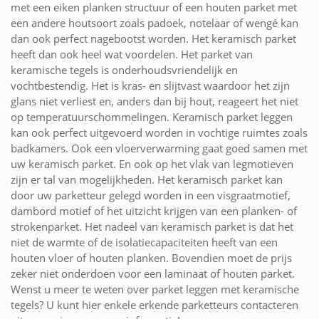
met een eiken planken structuur of een houten parket met
een andere houtsoort zoals padoek, notelaar of wengé kan
dan ook perfect nagebootst worden. Het keramisch parket
heeft dan ook heel wat voordelen. Het parket van
keramische tegels is onderhoudsvriendelijk en
vochtbestendig. Het is kras- en slijtvast waardoor het zijn
glans niet verliest en, anders dan bij hout, reageert het niet
op temperatuurschommelingen. Keramisch parket leggen
kan ook perfect uitgevoerd worden in vochtige ruimtes zoals
badkamers. Ook een vloerverwarming gaat goed samen met
uw keramisch parket. En ook op het vlak van legmotieven
zijn er tal van mogelijkheden. Het keramisch parket kan
door uw parketteur gelegd worden in een visgraatmotief,
dambord motief of het uitzicht krijgen van een planken- of
strokenparket. Het nadeel van keramisch parket is dat het
niet de warmte of de isolatiecapaciteiten heeft van een
houten vloer of houten planken. Bovendien moet de prijs
zeker niet onderdoen voor een laminaat of houten parket.
Wenst u meer te weten over parket leggen met keramische
tegels? U kunt hier enkele erkende parketteurs contacteren