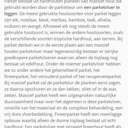
Parket bestaat uit hardhouten planken van massief hout die
gebruikt worden door de parketteur om
een parketvloer te
leggen
. De meest gebruikte houtsoorten voor parket leggen
zijn eik, notelaar, beuk, merbau, bamboe, teak, afzelia,
esdoorn en wengé. Alhoewel eik nog steeds de meest
gebruikte houtsoort is, winnen de andere houtsoorten, zoals
de verschillende soorten tropische hardhout, aan terrein. Bij
parket denken we in de eerste plaats aan een massief
houten parketvloer maar tegenwoordig bestaan er talrijke
goedkopere parketvloeren waarvan alleen de toplaag nog
bestaat uit edelhout. Onder de noemer parketvloer hebben
we zo onder andere het gelamelleerd parket, het
fineerparket, het verouderd parket of het recuperatieparket.
Bij massief parket zal de parketteur de planken eerst zagen,
ze daarna opschuren en ze dan lakken, oliën of in de was
zetten. Massief parket heeft een uitgesproken natuurlijke
duurzaamheid maar over het algemeen is deze parketvloer,
omwille van het materiaal en de complexe behandeling, een
vrij dure vloerbedekking. Fineerparket heeft een meerlagige
opbouw waarbij alleen de dunne toplaag bestaat uit echt
hardhout. Een parketvloer met gezaagd fineerhout heeft als