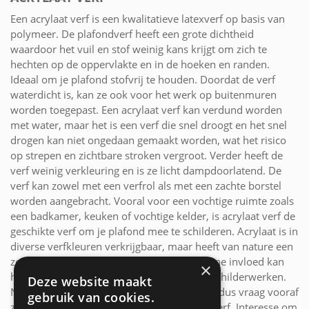
Een acrylaat verf is een kwalitatieve latexverf op basis van
polymeer. De plafondverf heeft een grote dichtheid
waardoor het vuil en stof weinig kans krijgt om zich te
hechten op de oppervlakte en in de hoeken en randen.
Ideaal om je plafond stofvrij te houden. Doordat de verf
waterdicht is, kan ze ook voor het werk op buitenmuren
worden toegepast. Een acrylaat verf kan verdund worden
met water, maar het is een verf die snel droogt en het snel
drogen kan niet ongedaan gemaakt worden, wat het risico
op strepen en zichtbare stroken vergroot. Verder heeft de
verf weinig verkleuring en is ze licht dampdoorlatend. De
verf kan zowel met een verfrol als met een zachte borstel
worden aangebracht. Vooral voor een vochtige ruimte zoals
een badkamer, keuken of vochtige kelder, is acrylaat verf de
geschikte verf om je plafond mee te schilderen. Acrylaat is in
diverse verfkleuren verkrijgbaar, maar heeft van nature een
zeer lichte eigele kleurtint, hetgeen een kleine invloed kan
×
hebben op het beoogde resultaat bij witte schilderwerken.
Deze website maakt
Niet alle acrylaat verven zijn ook afwasbaar dus vraag vooraf
gebruik van cookies.
zeker naar de technische gegevens van de verf. Interesse om