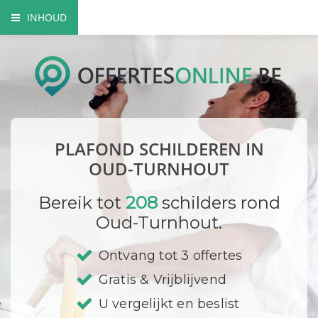
INHOUD
Voordelen van een professionele schilderspecialist
Hoe gaat de vakman te werk?
Sierplafond laten schilderen
PLAFOND SCHILDEREN IN
Verfsoorten
OUD-TURNHOUT
DIY
Bereik tot
208
schilders rond
Oud-Turnhout.
Bedrijf registreren
Ontvang tot 3 offertes
Gratis & Vrijblijvend
U vergelijkt en beslist