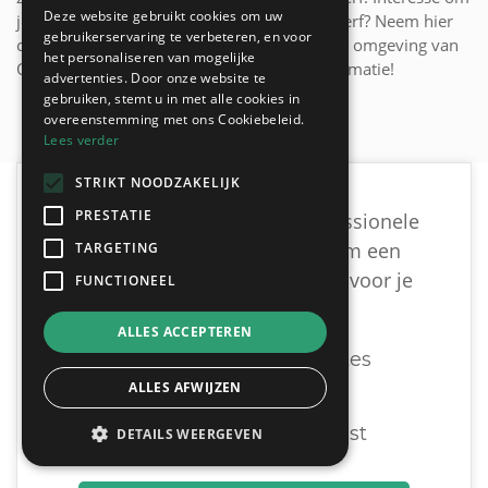
Deze website gebruikt cookies om uw
je plafond te laten schilderen met acrylaat verf? Neem hier
gebruikerservaring te verbeteren, en voor
contact op met onze ervaren schilders uit de omgeving van
het personaliseren van mogelijke
Oud-Turnhout voor offertes of verdere informatie!
advertenties. Door onze website te
gebruiken, stemt u in met alle cookies in
overeenstemming met ons Cookiebeleid.
Lees verder
STRIKT NOODZAKELIJK
PRESTATIE
Ben je op zoek naar een professionele
schilder uit Oud-Turnhout om een
TARGETING
vrijblijvende offerte te krijgen voor je
FUNCTIONEEL
schilderwerken?
ALLES ACCEPTEREN
Ontvang tot 3 offertes
ALLES AFWIJZEN
Gratis & Vrijblijvend
U vergelijkt en beslist
DETAILS WEERGEVEN