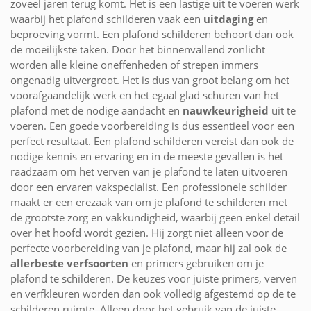
zoveel jaren terug komt. Het is een lastige uit te voeren werk
waarbij het plafond schilderen vaak een
uitdaging
en
beproeving vormt. Een plafond schilderen behoort dan ook
de moeilijkste taken. Door het binnenvallend zonlicht
worden alle kleine oneffenheden of strepen immers
ongenadig uitvergroot. Het is dus van groot belang om het
voorafgaandelijk werk en het egaal glad schuren van het
plafond met de nodige aandacht en
nauwkeurigheid
uit te
voeren. Een goede voorbereiding is dus essentieel voor een
perfect resultaat. Een plafond schilderen vereist dan ook de
nodige kennis en ervaring en in de meeste gevallen is het
raadzaam om het verven van je plafond te laten uitvoeren
door een ervaren vakspecialist. Een professionele schilder
maakt er een erezaak van om je plafond te schilderen met
de grootste zorg en vakkundigheid, waarbij geen enkel detail
over het hoofd wordt gezien. Hij zorgt niet alleen voor de
perfecte voorbereiding van je plafond, maar hij zal ook de
allerbeste verfsoorten
en primers gebruiken om je
plafond te schilderen. De keuzes voor juiste primers, verven
en verfkleuren worden dan ook volledig afgestemd op de te
schilderen ruimte. Alleen door het gebruik van de juiste