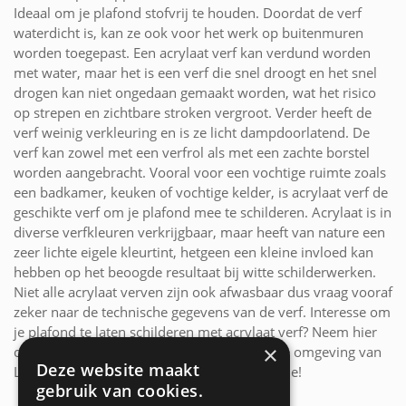
Ideaal om je plafond stofvrij te houden. Doordat de verf
waterdicht is, kan ze ook voor het werk op buitenmuren
worden toegepast. Een acrylaat verf kan verdund worden
met water, maar het is een verf die snel droogt en het snel
drogen kan niet ongedaan gemaakt worden, wat het risico
op strepen en zichtbare stroken vergroot. Verder heeft de
verf weinig verkleuring en is ze licht dampdoorlatend. De
verf kan zowel met een verfrol als met een zachte borstel
worden aangebracht. Vooral voor een vochtige ruimte zoals
een badkamer, keuken of vochtige kelder, is acrylaat verf de
geschikte verf om je plafond mee te schilderen. Acrylaat is in
diverse verfkleuren verkrijgbaar, maar heeft van nature een
zeer lichte eigele kleurtint, hetgeen een kleine invloed kan
hebben op het beoogde resultaat bij witte schilderwerken.
Niet alle acrylaat verven zijn ook afwasbaar dus vraag vooraf
zeker naar de technische gegevens van de verf. Interesse om
je plafond te laten schilderen met acrylaat verf? Neem hier
×
contact op met onze ervaren schilders uit de omgeving van
Deze website maakt
Linkebeek voor offertes of verdere informatie!
gebruik van cookies.