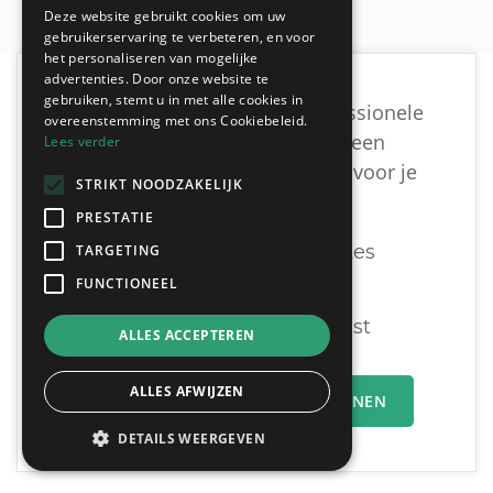
Deze website gebruikt cookies om uw
gebruikerservaring te verbeteren, en voor
het personaliseren van mogelijke
advertenties. Door onze website te
gebruiken, stemt u in met alle cookies in
Ben je op zoek naar een professionele
overeenstemming met ons Cookiebeleid.
schilder uit Linkebeek om een
Lees verder
vrijblijvende offerte te krijgen voor je
STRIKT NOODZAKELIJK
schilderwerken?
PRESTATIE
Ontvang tot 3 offertes
TARGETING
FUNCTIONEEL
Gratis & Vrijblijvend
U vergelijkt en beslist
ALLES ACCEPTEREN
ALLES AFWIJZEN
MIJN OFFERTEAANVRAAG INDIENEN
DETAILS WEERGEVEN