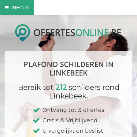
INHOUD
Voordelen van een professionele schilderspecialist
Hoe gaat de vakman te werk?
Sierplafond laten schilderen
PLAFOND SCHILDEREN IN
Verfsoorten
LINKEBEEK
DIY
Bereik tot
212
schilders rond
Linkebeek.
Bedrijf registreren
Ontvang tot 3 offertes
Gratis & Vrijblijvend
U vergelijkt en beslist