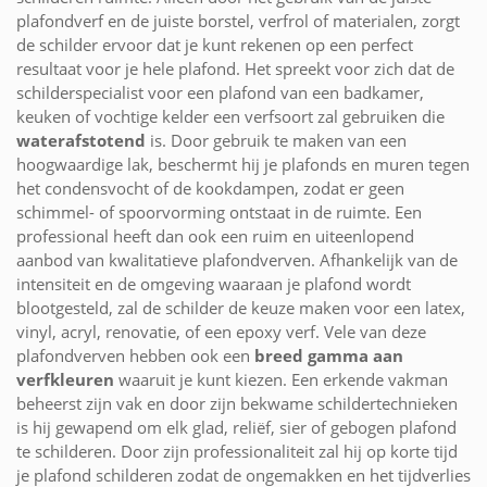
plafondverf en de juiste borstel, verfrol of materialen, zorgt
de schilder ervoor dat je kunt rekenen op een perfect
resultaat voor je hele plafond. Het spreekt voor zich dat de
schilderspecialist voor een plafond van een badkamer,
keuken of vochtige kelder een verfsoort zal gebruiken die
waterafstotend
is. Door gebruik te maken van een
hoogwaardige lak, beschermt hij je plafonds en muren tegen
het condensvocht of de kookdampen, zodat er geen
schimmel- of spoorvorming ontstaat in de ruimte. Een
professional heeft dan ook een ruim en uiteenlopend
aanbod van kwalitatieve plafondverven. Afhankelijk van de
intensiteit en de omgeving waaraan je plafond wordt
blootgesteld, zal de schilder de keuze maken voor een latex,
vinyl, acryl, renovatie, of een epoxy verf. Vele van deze
plafondverven hebben ook een
breed gamma aan
verfkleuren
waaruit je kunt kiezen. Een erkende vakman
beheerst zijn vak en door zijn bekwame schildertechnieken
is hij gewapend om elk glad, reliëf, sier of gebogen plafond
te schilderen. Door zijn professionaliteit zal hij op korte tijd
je plafond schilderen zodat de ongemakken en het tijdverlies