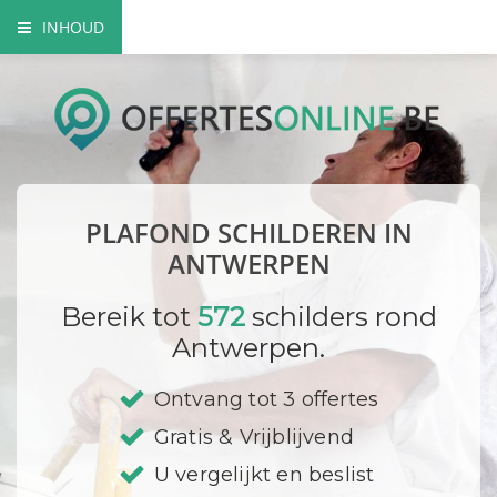
INHOUD
Voordelen van een professionele schilderspecialist
Hoe gaat de vakman te werk?
Sierplafond laten schilderen
PLAFOND SCHILDEREN IN
Verfsoorten
ANTWERPEN
DIY
Bereik tot
572
schilders rond
Antwerpen.
Bedrijf registreren
Ontvang tot 3 offertes
Gratis & Vrijblijvend
U vergelijkt en beslist