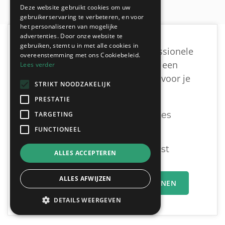
Deze website gebruikt cookies om uw
gebruikerservaring te verbeteren, en voor
het personaliseren van mogelijke
advertenties. Door onze website te
gebruiken, stemt u in met alle cookies in
Ben je op zoek naar een professionele
overeenstemming met ons Cookiebeleid.
schilder uit Antwerpen om een
Lees verder
vrijblijvende offerte te krijgen voor je
STRIKT NOODZAKELIJK
schilderwerken?
PRESTATIE
Ontvang tot 3 offertes
TARGETING
FUNCTIONEEL
Gratis & Vrijblijvend
U vergelijkt en beslist
ALLES ACCEPTEREN
ALLES AFWIJZEN
MIJN OFFERTEAANVRAAG INDIENEN
DETAILS WEERGEVEN