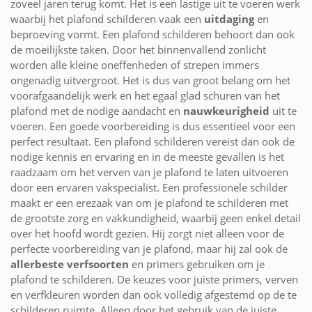
zoveel jaren terug komt. Het is een lastige uit te voeren werk
waarbij het plafond schilderen vaak een
uitdaging
en
beproeving vormt. Een plafond schilderen behoort dan ook
de moeilijkste taken. Door het binnenvallend zonlicht
worden alle kleine oneffenheden of strepen immers
ongenadig uitvergroot. Het is dus van groot belang om het
voorafgaandelijk werk en het egaal glad schuren van het
plafond met de nodige aandacht en
nauwkeurigheid
uit te
voeren. Een goede voorbereiding is dus essentieel voor een
perfect resultaat. Een plafond schilderen vereist dan ook de
nodige kennis en ervaring en in de meeste gevallen is het
raadzaam om het verven van je plafond te laten uitvoeren
door een ervaren vakspecialist. Een professionele schilder
maakt er een erezaak van om je plafond te schilderen met
de grootste zorg en vakkundigheid, waarbij geen enkel detail
over het hoofd wordt gezien. Hij zorgt niet alleen voor de
perfecte voorbereiding van je plafond, maar hij zal ook de
allerbeste verfsoorten
en primers gebruiken om je
plafond te schilderen. De keuzes voor juiste primers, verven
en verfkleuren worden dan ook volledig afgestemd op de te
schilderen ruimte. Alleen door het gebruik van de juiste