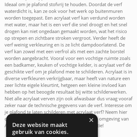
Ideaal om je plafond stofvrij te houden. Doordat de verf
waterdicht is, kan ze ook voor het werk op buitenmuren
worden toegepast. Een acrylaat verf kan verdund worden
met water, maar het is een verf die snel droogt en het snel
drogen kan niet ongedaan gemaakt worden, wat het risico
op strepen en zichtbare stroken vergroot. Verder heeft de
verf weinig verkleuring en is ze licht dampdoorlatend. De
verf kan zowel met een verfrol als met een zachte borstel
worden aangebracht. Vooral voor een vochtige ruimte zoals
een badkamer, keuken of vochtige kelder, is acrylaat verf de
geschikte verf om je plafond mee te schilderen. Acrylaat is in
diverse verfkleuren verkrijgbaar, maar heeft van nature een
zeer lichte eigele kleurtint, hetgeen een kleine invloed kan
hebben op het beoogde resultaat bij witte schilderwerken.
Niet alle acrylaat verven zijn ook afwasbaar dus vraag vooraf
zeker naar de technische gegevens van de verf. Interesse om
je plafond te laten schilderen met acrylaat verf? Neem hier
×
contact op met onze ervaren schilders uit de omgeving van
Deze website maakt
Antwerpen voor offertes of verdere informatie!
gebruik van cookies.