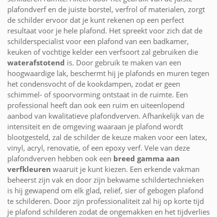
plafondverf en de juiste borstel, verfrol of materialen, zorgt
de schilder ervoor dat je kunt rekenen op een perfect
resultaat voor je hele plafond. Het spreekt voor zich dat de
schilderspecialist voor een plafond van een badkamer,
keuken of vochtige kelder een verfsoort zal gebruiken die
waterafstotend
is. Door gebruik te maken van een
hoogwaardige lak, beschermt hij je plafonds en muren tegen
het condensvocht of de kookdampen, zodat er geen
schimmel- of spoorvorming ontstaat in de ruimte. Een
professional heeft dan ook een ruim en uiteenlopend
aanbod van kwalitatieve plafondverven. Afhankelijk van de
intensiteit en de omgeving waaraan je plafond wordt
blootgesteld, zal de schilder de keuze maken voor een latex,
vinyl, acryl, renovatie, of een epoxy verf. Vele van deze
plafondverven hebben ook een
breed gamma aan
verfkleuren
waaruit je kunt kiezen. Een erkende vakman
beheerst zijn vak en door zijn bekwame schildertechnieken
is hij gewapend om elk glad, reliëf, sier of gebogen plafond
te schilderen. Door zijn professionaliteit zal hij op korte tijd
je plafond schilderen zodat de ongemakken en het tijdverlies