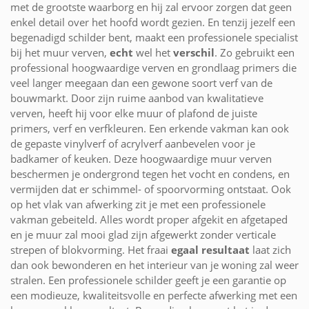
met de grootste waarborg en hij zal ervoor zorgen dat geen
enkel detail over het hoofd wordt gezien. En tenzij jezelf een
begenadigd schilder bent, maakt een professionele specialist
bij het muur verven,
echt
wel het
verschil
. Zo gebruikt een
professional hoogwaardige verven en grondlaag primers die
veel langer meegaan dan een gewone soort verf van de
bouwmarkt. Door zijn ruime aanbod van kwalitatieve
verven, heeft hij voor elke muur of plafond de juiste
primers, verf en verfkleuren. Een erkende vakman kan ook
de gepaste vinylverf of acrylverf aanbevelen voor je
badkamer of keuken. Deze hoogwaardige muur verven
beschermen je ondergrond tegen het vocht en condens, en
vermijden dat er schimmel- of spoorvorming ontstaat. Ook
op het vlak van afwerking zit je met een professionele
vakman gebeiteld. Alles wordt proper afgekit en afgetaped
en je muur zal mooi glad zijn afgewerkt zonder verticale
strepen of blokvorming. Het fraai
egaal resultaat
laat zich
dan ook bewonderen en het interieur van je woning zal weer
stralen. Een professionele schilder geeft je een garantie op
een modieuze, kwaliteitsvolle en perfecte afwerking met een