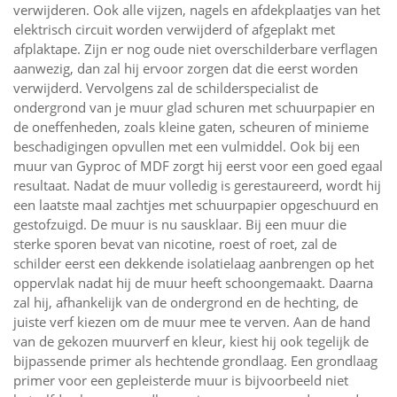
verwijderen. Ook alle vijzen, nagels en afdekplaatjes van het
elektrisch circuit worden verwijderd of afgeplakt met
afplaktape. Zijn er nog oude niet overschilderbare verflagen
aanwezig, dan zal hij ervoor zorgen dat die eerst worden
verwijderd. Vervolgens zal de schilderspecialist de
ondergrond van je muur glad schuren met schuurpapier en
de oneffenheden, zoals kleine gaten, scheuren of minieme
beschadigingen opvullen met een vulmiddel. Ook bij een
muur van Gyproc of MDF zorgt hij eerst voor een goed egaal
resultaat. Nadat de muur volledig is gerestaureerd, wordt hij
een laatste maal zachtjes met schuurpapier opgeschuurd en
gestofzuigd. De muur is nu sausklaar. Bij een muur die
sterke sporen bevat van nicotine, roest of roet, zal de
schilder eerst een dekkende isolatielaag aanbrengen op het
oppervlak nadat hij de muur heeft schoongemaakt. Daarna
zal hij, afhankelijk van de ondergrond en de hechting, de
juiste verf kiezen om de muur mee te verven. Aan de hand
van de gekozen muurverf en kleur, kiest hij ook tegelijk de
bijpassende primer als hechtende grondlaag. Een grondlaag
primer voor een gepleisterde muur is bijvoorbeeld niet