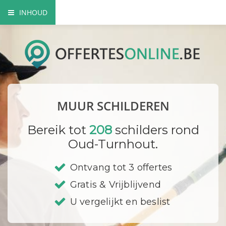
INHOUD
Voordelen van een professionele schilder
Mogelijke verfsoorten
Hoe gaat een schilder te werk?
MUUR SCHILDEREN
DIY
Bereik tot
208
schilders rond
Bedrijf registreren
Oud-Turnhout.
Ontvang tot 3 offertes
Gratis & Vrijblijvend
U vergelijkt en beslist