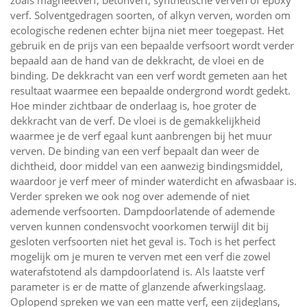
zoals magneetverf, betonverf, synthetische verven of epoxy
verf. Solventgedragen soorten, of alkyn verven, worden om
ecologische redenen echter bijna niet meer toegepast. Het
gebruik en de prijs van een bepaalde verfsoort wordt verder
bepaald aan de hand van de dekkracht, de vloei en de
binding. De dekkracht van een verf wordt gemeten aan het
resultaat waarmee een bepaalde ondergrond wordt gedekt.
Hoe minder zichtbaar de onderlaag is, hoe groter de
dekkracht van de verf. De vloei is de gemakkelijkheid
waarmee je de verf egaal kunt aanbrengen bij het muur
verven. De binding van een verf bepaalt dan weer de
dichtheid, door middel van een aanwezig bindingsmiddel,
waardoor je verf meer of minder waterdicht en afwasbaar is.
Verder spreken we ook nog over ademende of niet
ademende verfsoorten. Dampdoorlatende of ademende
verven kunnen condensvocht voorkomen terwijl dit bij
gesloten verfsoorten niet het geval is. Toch is het perfect
mogelijk om je muren te verven met een verf die zowel
waterafstotend als dampdoorlatend is. Als laatste verf
parameter is er de matte of glanzende afwerkingslaag.
Oplopend spreken we van een matte verf, een zijdeglans,