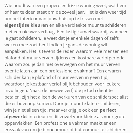
Wie houdt van een propere en frisse woning weet, wat hem
of haar te doen staat om de zoveel jaar. Het is dan weer tijd
om het interieur van jouw huis op te frissen met
eigentijdse kleuren
en elke verbleekte muur te schilderen
met een nieuwe verflaag. Een lastig karwei waarbij, wanneer
je gaat schilderen, je weet dat je er enkele dagen of zelfs
weken mee zoet bent indien je gans de woning wil
aanpakken. Het is tevens de reden waarom vele mensen een
plafond of muur verven tijdens een kostbare verlofperiode.
Waarom zou je dan niet overwegen om het muur verven
over te laten aan een professionele vakman? Een ervaren
schilder kan je plafond of muur verven in geen tijd,
waardoor je kostbaar verlof blijft behouden voor leukere
invullingen. Naast de nieuwe verf, die je toch dient te
betalen, zijn het alleen de werkuren van de schilderspecialist
die er bovenop komen. Door je muur te laten schilderen,
win je niet alleen tijd, maar verkrijg je ook een
perfect
afgewerkt
interieur en dit zowel voor kleine als voor grote
oppervlakken. Een professionele vakman maakt er een
erezaak van om je binnenmuur of buitenmuur te schilderen