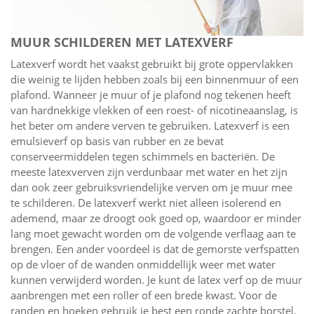
MUUR SCHILDEREN MET LATEXVERF
Latexverf wordt het vaakst gebruikt bij grote oppervlakken
die weinig te lijden hebben zoals bij een binnenmuur of een
plafond. Wanneer je muur of je plafond nog tekenen heeft
van hardnekkige vlekken of een roest- of nicotineaanslag, is
het beter om andere verven te gebruiken. Latexverf is een
emulsieverf op basis van rubber en ze bevat
conserveermiddelen tegen schimmels en bacteriën. De
meeste latexverven zijn verdunbaar met water en het zijn
dan ook zeer gebruiksvriendelijke verven om je muur mee
te schilderen. De latexverf werkt niet alleen isolerend en
ademend, maar ze droogt ook goed op, waardoor er minder
lang moet gewacht worden om de volgende verflaag aan te
brengen. Een ander voordeel is dat de gemorste verfspatten
op de vloer of de wanden onmiddellijk weer met water
kunnen verwijderd worden. Je kunt de latex verf op de muur
aanbrengen met een roller of een brede kwast. Voor de
randen en hoeken gebruik je best een ronde zachte borstel.