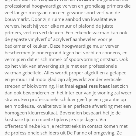
professional hoogwaardige verven en grondlaag primers die
veel langer meegaan dan een gewone soort verf van de
bouwmarkt. Door zijn ruime aanbod van kwalitatieve
verven, heeft hij voor elke muur of plafond de juiste
primers, verf en verfkleuren. Een erkende vakman kan ook
de gepaste vinylverf of acrylverf aanbevelen voor je
badkamer of keuken. Deze hoogwaardige muur verven
beschermen je ondergrond tegen het vocht en condens, en
vermijden dat er schimmel- of spoorvorming ontstaat. Ook
op het vlak van afwerking zit je met een professionele
vakman gebeiteld. Alles wordt proper afgekit en afgetaped
en je muur zal mooi glad zijn afgewerkt zonder verticale
strepen of blokvorming. Het fraai
egaal resultaat
laat zich
dan ook bewonderen en het interieur van je woning zal weer
stralen. Een professionele schilder geeft je een garantie op
een modieuze, kwaliteitsvolle en perfecte afwerking met een
homogeen kleurresultaat. Bovendien bespaart het je de
kostbare tijd en moeite tijdens je vrije dagen. Via
offertesonline.be kun je rechtstreeks in contact komen met
de professionele schilders uit De Panne of omgeving. Ze