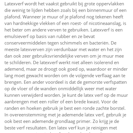
Latexverf wordt het vaakst gebruikt bij grote oppervlakken
die weinig te lijden hebben zoals bij een binnenmuur of een
plafond. Wanneer je muur of je plafond nog tekenen heeft
van hardnekkige vlekken of een roest- of nicotineaanslag, is
het beter om andere verven te gebruiken. Latexverf is een
emulsieverf op basis van rubber en ze bevat
conserveermiddelen tegen schimmels en bacteriën. De
meeste latexverven zijn verdunbaar met water en het zijn
dan ook zeer gebruiksvriendelijke verven om je muur mee
te schilderen. De latexverf werkt niet alleen isolerend en
ademend, maar ze droogt ook goed op, waardoor er minder
lang moet gewacht worden om de volgende verflaag aan te
brengen. Een ander voordeel is dat de gemorste verfspatten
op de vloer of de wanden onmiddellijk weer met water
kunnen verwijderd worden. Je kunt de latex verf op de muur
aanbrengen met een roller of een brede kwast. Voor de
randen en hoeken gebruik je best een ronde zachte borstel.
In overeenstemming met je ademende latex verf, gebruik je
ook best een ademende grondlaag primer. Zo krijg je de
beste verf resultaten. Een latex verf kun je reinigen met