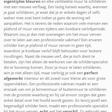
eigentijdse kleuren
en elke verbleekte muur te schilderen
met een nieuwe verflaag. Een lastig karwei waarbij, wanneer
je gaat schilderen, je weet dat je er enkele dagen of zelfs
weken mee zoet bent indien je gans de woning wil
aanpakken. Het is tevens de reden waarom vele mensen een
plafond of muur verven tijdens een kostbare verlofperiode.
Waarom zou je dan niet overwegen om het muur verven
over te laten aan een professionele vakman? Een ervaren
schilder kan je plafond of muur verven in geen tijd,
waardoor je kostbaar verlof blijft behouden voor leukere
invullingen. Naast de nieuwe verf, die je toch dient te
betalen, zijn het alleen de werkuren van de schilderspecialist
die er bovenop komen. Door je muur te laten schilderen,
win je niet alleen tijd, maar verkrijg je ook een
perfect
afgewerkt
interieur en dit zowel voor kleine als voor grote
oppervlakken. Een professionele vakman maakt er een
erezaak van om je binnenmuur of buitenmuur te schilderen
met de grootste waarborg en hij zal ervoor zorgen dat geen
enkel detail over het hoofd wordt gezien. En tenzij jezelf een
begenadigd schilder bent, maakt een professionele specialist
bij het muur verven,
echt
wel het
verschil
. Zo gebruikt een