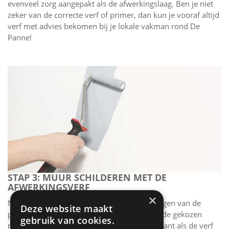
evenveel zorg aangepakt als de afwerkingslaag. Ben je niet
zeker van de correcte verf of primer, dan kun je vooraf altijd
verf met advies bekomen bij je lokale vakman rond De
Panne!
STAP 3: MUUR SCHILDEREN MET DE
AFWERKINGSVERF
×
Na het aanbrengen van de onderlaag en drogen van de
Deze website maakt
primer, zal de schilder de muur verven met de gekozen
gebruik van cookies.
muurverf. De muur moet goed droog zijn, want als de verf