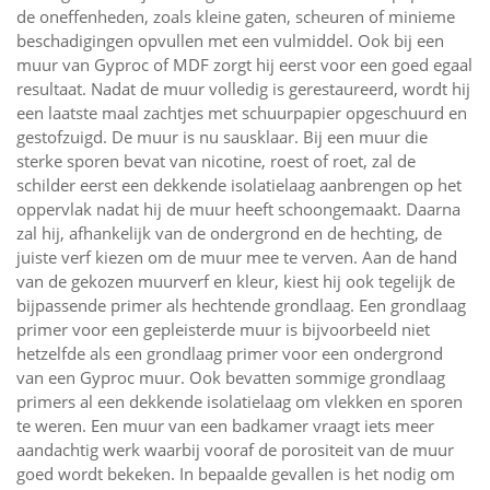
de oneffenheden, zoals kleine gaten, scheuren of minieme
beschadigingen opvullen met een vulmiddel. Ook bij een
muur van Gyproc of MDF zorgt hij eerst voor een goed egaal
resultaat. Nadat de muur volledig is gerestaureerd, wordt hij
een laatste maal zachtjes met schuurpapier opgeschuurd en
gestofzuigd. De muur is nu sausklaar. Bij een muur die
sterke sporen bevat van nicotine, roest of roet, zal de
schilder eerst een dekkende isolatielaag aanbrengen op het
oppervlak nadat hij de muur heeft schoongemaakt. Daarna
zal hij, afhankelijk van de ondergrond en de hechting, de
juiste verf kiezen om de muur mee te verven. Aan de hand
van de gekozen muurverf en kleur, kiest hij ook tegelijk de
bijpassende primer als hechtende grondlaag. Een grondlaag
primer voor een gepleisterde muur is bijvoorbeeld niet
hetzelfde als een grondlaag primer voor een ondergrond
van een Gyproc muur. Ook bevatten sommige grondlaag
primers al een dekkende isolatielaag om vlekken en sporen
te weren. Een muur van een badkamer vraagt iets meer
aandachtig werk waarbij vooraf de porositeit van de muur
goed wordt bekeken. In bepaalde gevallen is het nodig om