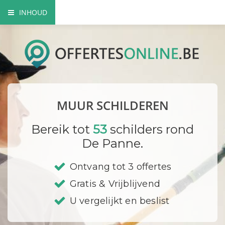
INHOUD
Voordelen van een professionele schilder
Mogelijke verfsoorten
Hoe gaat een schilder te werk?
MUUR SCHILDEREN
DIY
Bereik tot
53
schilders rond
Bedrijf registreren
De Panne.
Ontvang tot 3 offertes
Gratis & Vrijblijvend
U vergelijkt en beslist