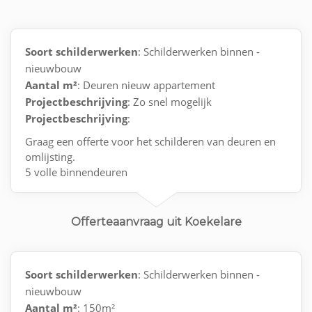
Soort schilderwerken
: Schilderwerken binnen -
nieuwbouw
Aantal m²
: Deuren nieuw appartement
Projectbeschrijving
: Zo snel mogelijk
Projectbeschrijving
:
Graag een offerte voor het schilderen van deuren en
omlijsting.
5 volle binnendeuren
1 voordeur aan de binnenkant
1 deur met raam in ( living )
1 achterwand toilet
Offerteaanvraag uit Koekelare
+ de omlijsting
Soort schilderwerken
: Schilderwerken binnen -
nieuwbouw
Aantal m²
: 150m²