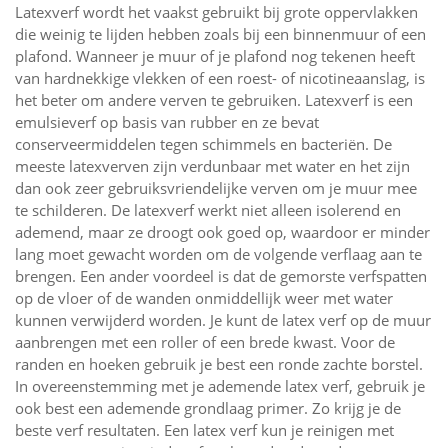
Latexverf wordt het vaakst gebruikt bij grote oppervlakken
die weinig te lijden hebben zoals bij een binnenmuur of een
plafond. Wanneer je muur of je plafond nog tekenen heeft
van hardnekkige vlekken of een roest- of nicotineaanslag, is
het beter om andere verven te gebruiken. Latexverf is een
emulsieverf op basis van rubber en ze bevat
conserveermiddelen tegen schimmels en bacteriën. De
meeste latexverven zijn verdunbaar met water en het zijn
dan ook zeer gebruiksvriendelijke verven om je muur mee
te schilderen. De latexverf werkt niet alleen isolerend en
ademend, maar ze droogt ook goed op, waardoor er minder
lang moet gewacht worden om de volgende verflaag aan te
brengen. Een ander voordeel is dat de gemorste verfspatten
op de vloer of de wanden onmiddellijk weer met water
kunnen verwijderd worden. Je kunt de latex verf op de muur
aanbrengen met een roller of een brede kwast. Voor de
randen en hoeken gebruik je best een ronde zachte borstel.
In overeenstemming met je ademende latex verf, gebruik je
ook best een ademende grondlaag primer. Zo krijg je de
beste verf resultaten. Een latex verf kun je reinigen met