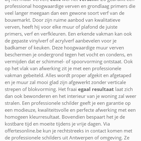
professional hoogwaardige verven en grondlaag primers die
veel langer meegaan dan een gewone soort verf van de
bouwmarkt. Door zijn ruime aanbod van kwalitatieve
verven, heeft hij voor elke muur of plafond de juiste
primers, verf en verfkleuren. Een erkende vakman kan ook
de gepaste vinylverf of acrylverf aanbevelen voor je
badkamer of keuken. Deze hoogwaardige muur verven
beschermen je ondergrond tegen het vocht en condens, en
vermijden dat er schimmel- of spoorvorming ontstaat. Ook
op het vlak van afwerking zit je met een professionele
vakman gebeiteld. Alles wordt proper afgekit en afgetaped
en je muur zal mooi glad zijn afgewerkt zonder verticale
strepen of blokvorming. Het fraai
egaal resultaat
laat zich
dan ook bewonderen en het interieur van je woning zal weer
stralen. Een professionele schilder geeft je een garantie op
een modieuze, kwaliteitsvolle en perfecte afwerking met een
homogeen kleurresultaat. Bovendien bespaart het je de
kostbare tijd en moeite tijdens je vrije dagen. Via
offertesonline.be kun je rechtstreeks in contact komen met
de professionele schilders uit Antwerpen of omgeving. Ze