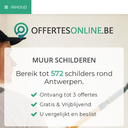
INHOUD
Voordelen van een professionele schilder
Mogelijke verfsoorten
Hoe gaat een schilder te werk?
MUUR SCHILDEREN
DIY
Bereik tot
572
schilders rond
Bedrijf registreren
Antwerpen.
Ontvang tot 3 offertes
Gratis & Vrijblijvend
U vergelijkt en beslist