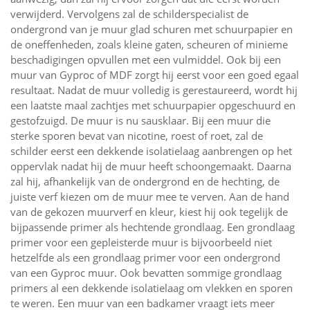
verwijderd. Vervolgens zal de schilderspecialist de
ondergrond van je muur glad schuren met schuurpapier en
de oneffenheden, zoals kleine gaten, scheuren of minieme
beschadigingen opvullen met een vulmiddel. Ook bij een
muur van Gyproc of MDF zorgt hij eerst voor een goed egaal
resultaat. Nadat de muur volledig is gerestaureerd, wordt hij
een laatste maal zachtjes met schuurpapier opgeschuurd en
gestofzuigd. De muur is nu sausklaar. Bij een muur die
sterke sporen bevat van nicotine, roest of roet, zal de
schilder eerst een dekkende isolatielaag aanbrengen op het
oppervlak nadat hij de muur heeft schoongemaakt. Daarna
zal hij, afhankelijk van de ondergrond en de hechting, de
juiste verf kiezen om de muur mee te verven. Aan de hand
van de gekozen muurverf en kleur, kiest hij ook tegelijk de
bijpassende primer als hechtende grondlaag. Een grondlaag
primer voor een gepleisterde muur is bijvoorbeeld niet
hetzelfde als een grondlaag primer voor een ondergrond
van een Gyproc muur. Ook bevatten sommige grondlaag
primers al een dekkende isolatielaag om vlekken en sporen
te weren. Een muur van een badkamer vraagt iets meer