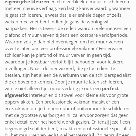
eigentijdse kleuren
en elke verbleekte muur te schilderen
met een nieuwe verflaag. Een lastig karwei waarbij, wanneer
je gaat schilderen, je weet dat je er enkele dagen of zelfs
weken mee zoet bent indien je gans de woning wil
aanpakken. Het is tevens de reden waarom vele mensen een
plafond of muur verven tijdens een kostbare verlofperiode.
Waarom zou je dan niet overwegen om het muur verven
over te laten aan een professionele vakman? Een ervaren
schilder kan je plafond of muur verven in geen tijd,
waardoor je kostbaar verlof blijft behouden voor leukere
invullingen. Naast de nieuwe verf, die je toch dient te
betalen, zijn het alleen de werkuren van de schilderspecialist
die er bovenop komen. Door je muur te laten schilderen,
win je niet alleen tijd, maar verkrijg je ook een
perfect
afgewerkt
interieur en dit zowel voor kleine als voor grote
oppervlakken. Een professionele vakman maakt er een
erezaak van om je binnenmuur of buitenmuur te schilderen
met de grootste waarborg en hij zal ervoor zorgen dat geen
enkel detail over het hoofd wordt gezien. En tenzij jezelf een
begenadigd schilder bent, maakt een professionele specialist
bij het muur verven,
echt
wel het
verschil
. Zo gebruikt een