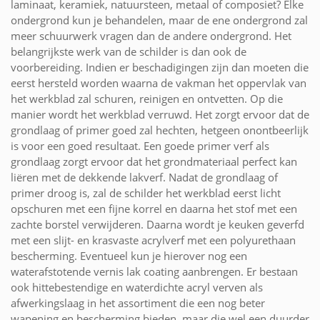
laminaat, keramiek, natuursteen, metaal of composiet? Elke
ondergrond kun je behandelen, maar de ene ondergrond zal
meer schuurwerk vragen dan de andere ondergrond. Het
belangrijkste werk van de schilder is dan ook de
voorbereiding. Indien er beschadigingen zijn dan moeten die
eerst hersteld worden waarna de vakman het oppervlak van
het werkblad zal schuren, reinigen en ontvetten. Op die
manier wordt het werkblad verruwd. Het zorgt ervoor dat de
grondlaag of primer goed zal hechten, hetgeen onontbeerlijk
is voor een goed resultaat. Een goede primer verf als
grondlaag zorgt ervoor dat het grondmateriaal perfect kan
liëren met de dekkende lakverf. Nadat de grondlaag of
primer droog is, zal de schilder het werkblad eerst licht
opschuren met een fijne korrel en daarna het stof met een
zachte borstel verwijderen. Daarna wordt je keuken geverfd
met een slijt- en krasvaste acrylverf met een polyurethaan
bescherming. Eventueel kun je hierover nog een
waterafstotende vernis lak coating aanbrengen. Er bestaan
ook hittebestendige en waterdichte acryl verven als
afwerkingslaag in het assortiment die een nog beter
wapening en bescherming bieden, maar die wel een duurder