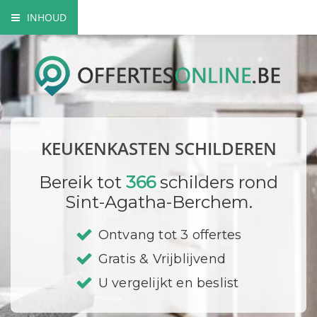
INHOUD
Mogelijke keuken schilderwerken
Hoe gaat een vakman te werk?
Zelf je keukenkasten schilderen
KEUKENKASTEN SCHILDEREN
Prijzen
Bereik tot
366
schilders rond
Bedrijf registreren
Sint-Agatha-Berchem.
Ontvang tot 3 offertes
Gratis & Vrijblijvend
U vergelijkt en beslist