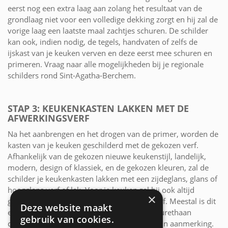
eerst nog een extra laag aan zolang het resultaat van de
grondlaag niet voor een volledige dekking zorgt en hij zal de
vorige laag een laatste maal zachtjes schuren. De schilder
kan ook, indien nodig, de tegels, handvaten of zelfs de
ijskast van je keuken verven en deze eerst mee schuren en
primeren. Vraag naar alle mogelijkheden bij je regionale
schilders rond Sint-Agatha-Berchem.
STAP 3: KEUKENKASTEN LAKKEN MET DE
AFWERKINGSVERF
Na het aanbrengen en het drogen van de primer, worden de
kasten van je keuken geschilderd met de gekozen verf.
Afhankelijk van de gekozen nieuwe keukenstijl, landelijk,
modern, design of klassiek, en de gekozen kleuren, zal de
schilder je keukenkasten lakken met een zijdeglans, glans of
hoogglans verf of lak. Voor je keuken zal hij ook altijd
×
gebruik maken van een waterbestendige verf. Meestal is dit
Deze website maakt
een acrylverf met een waterafstotende polyurethaan
gebruik van cookies.
coating, maar soms komt ook een vinylverf in aanmerking.