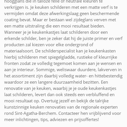
hoogglans die in talloze felle of neutrale kleuren te
verkrijgen is. Je keuken schilderen met een matte verf is te
vermijden omdat deze afwerkingslaag geen beschermende
coating bevat. Maar er bestaan wel zijdeglans verven met
een matte uitstraling die een mooi resultaat bieden.
Wanneer je je keukenkastjes laat schilderen door een
erkende schilder, ben je zeker dat hij de juiste primer en verf
producten zal kiezen voor elke ondergrond of
materiaalsoort. De schilderspecialist kan je keukenkasten
hierbij schilderen met spiegelgladde, rustieke of kleurrijke
fronten zodat ze volledig tegemoet komen aan je wensen en
aan je interieur. Sommige, weliswaar duurdere, lakverven in
het assortiment zijn daarbij volledig water- en hittebestendig
waardoor ze een langere duurzaamheid bezitten. Een
renovatie van je keuken, waarbij je je oude keukenkastjes
laat schilderen, levert dan ook steeds een verbluffend en
mooi resultaat op. Overtuig jezelf en bekijk de talrijke
kunstzinnige keuken renovaties van de regionale experten
rond Sint-Agatha-Berchem. Contacteer hen vrijblijvend voor
meer inlichtingen, tips, adviezen en prijsoffertes!