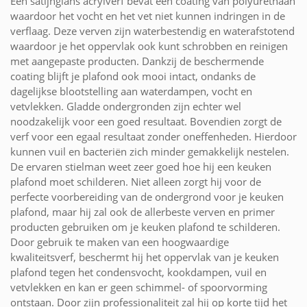
Een satijnglans acrylverf bevat een coating van polyurethaan
waardoor het vocht en het vet niet kunnen indringen in de
verflaag. Deze verven zijn waterbestendig en waterafstotend
waardoor je het oppervlak ook kunt schrobben en reinigen
met aangepaste producten. Dankzij de beschermende
coating blijft je plafond ook mooi intact, ondanks de
dagelijkse blootstelling aan waterdampen, vocht en
vetvlekken. Gladde ondergronden zijn echter wel
noodzakelijk voor een goed resultaat. Bovendien zorgt de
verf voor een egaal resultaat zonder oneffenheden. Hierdoor
kunnen vuil en bacteriën zich minder gemakkelijk nestelen.
De ervaren stielman weet zeer goed hoe hij een keuken
plafond moet schilderen. Niet alleen zorgt hij voor de
perfecte voorbereiding van de ondergrond voor je keuken
plafond, maar hij zal ook de allerbeste verven en primer
producten gebruiken om je keuken plafond te schilderen.
Door gebruik te maken van een hoogwaardige
kwaliteitsverf, beschermt hij het oppervlak van je keuken
plafond tegen het condensvocht, kookdampen, vuil en
vetvlekken en kan er geen schimmel- of spoorvorming
ontstaan. Door zijn professionaliteit zal hij op korte tijd het