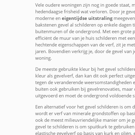
Vele oudere woningen zijn nog in goede staat, 
hedendaagse frisheid wat verloren. Door je geve
moderne en
eigentijdse uitstraling
meegeven. 
bakstenen gevel al schilderen op enkele dagen ti
buitenmuren of de ondergrond. Met een grote pre
efficiënt de muur van je huis schilderen met e
hechtende eigenschappen van de verf, zit je met
jaren. Bovendien verkrijg je, door de gevel van 
woning.
De meeste gebruikte kleur bij het gevel schilde
kleur als gevelverf, dan kan dit ook perfect ui
tegen de veranderende weersomstandigheden en
buiten ook gebruiken bij gevelrenovaties, maar
uitgevoerd en moet de ondergrond voldoende sta
Een alternatief voor het gevel schilderen is om de
wordt er verf van minerale grondstoffen op bas
ook de meest milieuvriendelijke manier om je g
gevel te schilderen is om spuitkurk te gebruiken
elastische gevelverf op basis van kurk en oliën, 