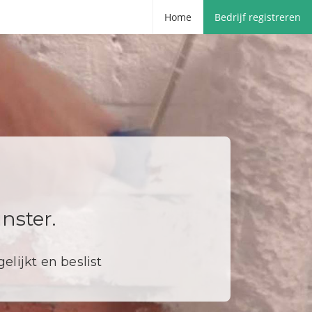
Home
Bedrijf registreren
nster.
elijkt en beslist