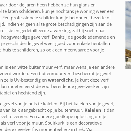
maar door de jaren heen hebben ze hun glans en
l te laten schilderen, kun je nochtans je woning weer een
Een professionele schilder kan je betonnen, bezette of
jd, indien er geen al te grote beschadigingen zijn aan de
cisie en gedetailleerde afwerking, zal hij snel maar
en hoogwaardige gevelverf. Dankzij de goede ademende en
 je geschilderde gevel weer goed voor enkele tientallen
je huis te schilderen, zo ook een meerwaarde voor je
ren is een witte buitenmuur verf, maar wens je een andere
tgevoerd worden. Een buitenmuur verf beschermt je gevel
 ze is Uv-bestendig en
waterdicht
. Je kunt deze verf
 dan moeten eerst de voorbereidende gevelwerken zijn
biel en hechtend zijn.
 gevel van je huis te kaleien. Bij het kaleien van je gevel,
is van kalk aangebracht op je buitenmuur.
Kaleien
is dan
evel te verven. Een andere goedkope oplossing om je
 als verf voor je muur. Spuitkurk is een decoratieve
en deze gevelverf is momenteel erg in trek. Via