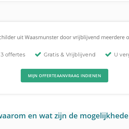
childer uit Waasmunster door vrijblijvend meerdere off
3 offertes
Gratis & Vrijblijvend
U verg
MIJN OFFERTEAANVRAAG INDIENEN
: waarom en wat zijn de mogelijkhed