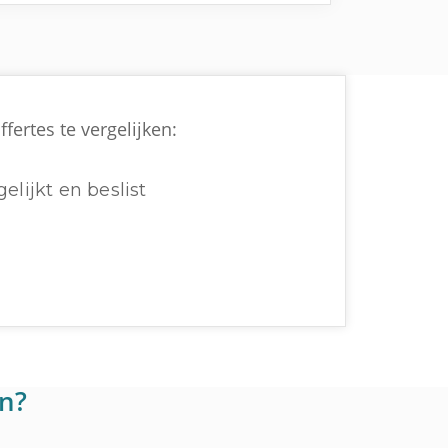
ertes te vergelijken:
elijkt en beslist
en?