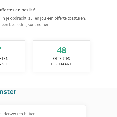
offertes en beslist!
 in je opdracht, zullen jou een offerte toesturen,
l een beslissing kunt nemen!
7
48
HTEN
OFFERTES
AND
PER MAAND
nster
childerwerken buiten