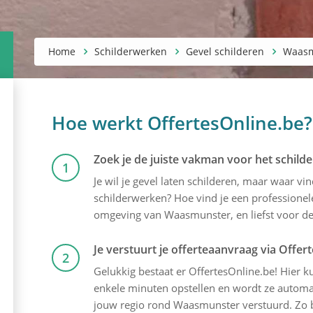
Home
Schilderwerken
Gevel schilderen
Waasm
Hoe werkt OffertesOnline.be?
Zoek je de juiste vakman voor het schilde
1
Je wil je gevel laten schilderen, maar waar v
schilderwerken? Hoe vind je een professionele
omgeving van Waasmunster, en liefst voor de b
Je verstuurt je offerteaanvraag via Offer
2
Gelukkig bestaat er OffertesOnline.be! Hier kun
enkele minuten opstellen en wordt ze automati
jouw regio rond Waasmunster verstuurd. Zo be