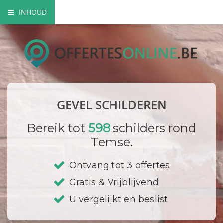
INHOUD
Mogelijke gevel schilderwerken
Verfsoorten
Hoe gaat een schilder te werk?
GEVEL SCHILDEREN
Bedrijf registreren
Bereik tot
598
schilders rond
Temse.
Ontvang tot 3 offertes
Gratis & Vrijblijvend
U vergelijkt en beslist