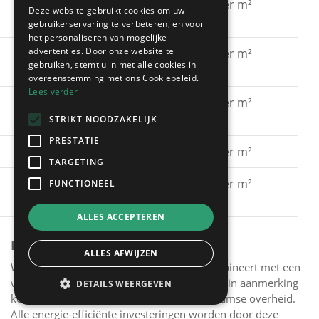
Gevel schilderen met
€ 15 - € 30 per m²
Deze website gebruikt cookies om uw
silicaatverf
gebruikerservaring te verbeteren, en voor
het personaliseren van mogelijke
advertenties. Door onze website te
Gevel schilderen met
€ 20 - € 40 per m²
gebruiken, stemt u in met alle cookies in
hybride verf
overeenstemming met ons Cookiebeleid.
Lees verder
Gevel schilderen met
€ 40 - € 60 per m²
spuitkurk
STRIKT NOODZAKELIJK
PRESTATIE
Gevel kaleien
€ 25 - € 40 per m²
TARGETING
Gevel verven met een
€ 15 - € 30 per m²
FUNCTIONEEL
primer
ALLES ACCEPTEREN
PREMIES
ALLES AFWIJZEN
Wanneer je het schilderen van je gevel combineert met een
verbeterde muurisolatie van je gevel, kun je in aanmerking
DETAILS WEERGEVEN
komen voor de verbouwpremie van de Vlaamse overheid.
Alle energie-efficiënte investeringen worden door deze