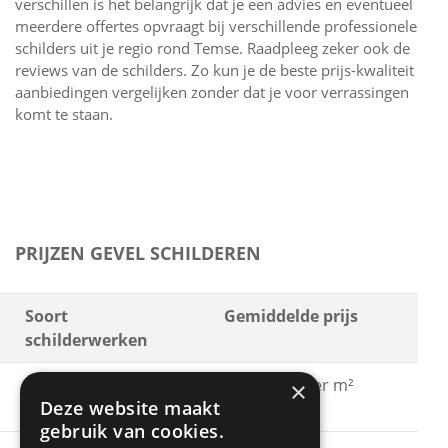
verschillen is het belangrijk dat je een advies en eventueel
meerdere offertes opvraagt bij verschillende professionele
schilders uit je regio rond Temse. Raadpleeg zeker ook de
reviews van de schilders. Zo kun je de beste prijs-kwaliteit
aanbiedingen vergelijken zonder dat je voor verrassingen
komt te staan.
PRIJZEN GEVEL SCHILDEREN
Soort
Gemiddelde prijs
schilderwerken
Gevel schilderen met
€ 15 - € 30 per m²
×
Deze website maakt
acrylaatverf
gebruik van cookies.