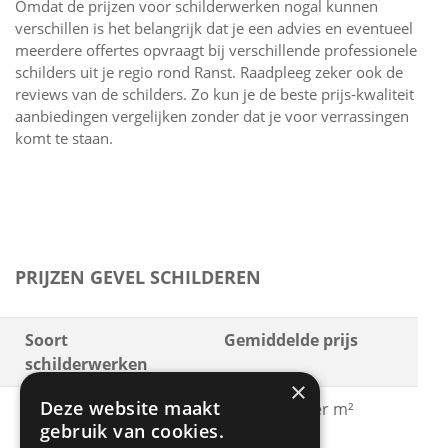
Omdat de prijzen voor schilderwerken nogal kunnen
verschillen is het belangrijk dat je een advies en eventueel
meerdere offertes opvraagt bij verschillende professionele
schilders uit je regio rond Ranst. Raadpleeg zeker ook de
reviews van de schilders. Zo kun je de beste prijs-kwaliteit
aanbiedingen vergelijken zonder dat je voor verrassingen
komt te staan.
PRIJZEN GEVEL SCHILDEREN
Soort
Gemiddelde prijs
schilderwerken
×
Deze website maakt
Gevel schilderen met
€ 15 - € 30 per m²
gebruik van cookies.
acrylaatverf