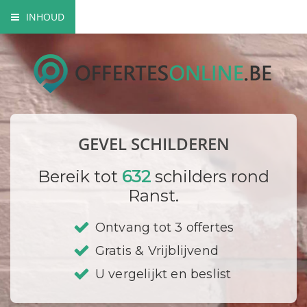
INHOUD
Mogelijke gevel schilderwerken
Verfsoorten
Hoe gaat een schilder te werk?
GEVEL SCHILDEREN
Bedrijf registreren
Bereik tot
632
schilders rond
Ranst.
Ontvang tot 3 offertes
Gratis & Vrijblijvend
U vergelijkt en beslist