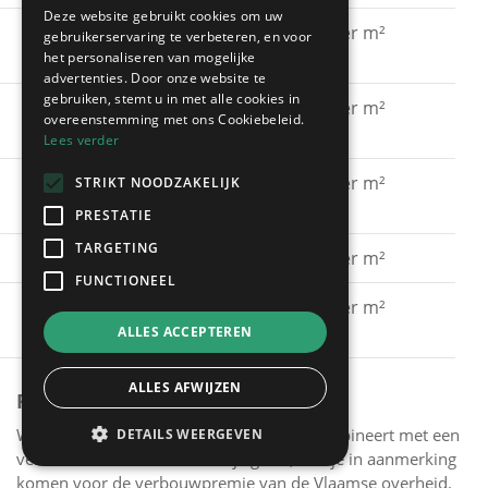
Deze website gebruikt cookies om uw
Gevel schilderen met
€ 15 - € 30 per m²
gebruikerservaring te verbeteren, en voor
silicaatverf
het personaliseren van mogelijke
advertenties. Door onze website te
gebruiken, stemt u in met alle cookies in
Gevel schilderen met
€ 20 - € 40 per m²
overeenstemming met ons Cookiebeleid.
hybride verf
Lees verder
Gevel schilderen met
€ 40 - € 60 per m²
STRIKT NOODZAKELIJK
spuitkurk
PRESTATIE
TARGETING
Gevel kaleien
€ 25 - € 40 per m²
FUNCTIONEEL
Gevel verven met een
€ 15 - € 30 per m²
primer
ALLES ACCEPTEREN
ALLES AFWIJZEN
PREMIES
Wanneer je het schilderen van je gevel combineert met een
DETAILS WEERGEVEN
verbeterde muurisolatie van je gevel, kun je in aanmerking
komen voor de verbouwpremie van de Vlaamse overheid.