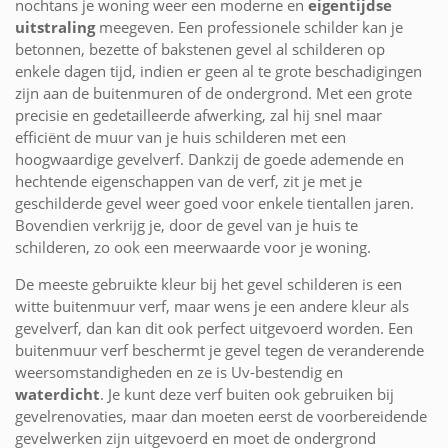
nochtans je woning weer een moderne en
eigentijdse
uitstraling
meegeven. Een professionele schilder kan je
betonnen, bezette of bakstenen gevel al schilderen op
enkele dagen tijd, indien er geen al te grote beschadigingen
zijn aan de buitenmuren of de ondergrond. Met een grote
precisie en gedetailleerde afwerking, zal hij snel maar
efficiënt de muur van je huis schilderen met een
hoogwaardige gevelverf. Dankzij de goede ademende en
hechtende eigenschappen van de verf, zit je met je
geschilderde gevel weer goed voor enkele tientallen jaren.
Bovendien verkrijg je, door de gevel van je huis te
schilderen, zo ook een meerwaarde voor je woning.
De meeste gebruikte kleur bij het gevel schilderen is een
witte buitenmuur verf, maar wens je een andere kleur als
gevelverf, dan kan dit ook perfect uitgevoerd worden. Een
buitenmuur verf beschermt je gevel tegen de veranderende
weersomstandigheden en ze is Uv-bestendig en
waterdicht
. Je kunt deze verf buiten ook gebruiken bij
gevelrenovaties, maar dan moeten eerst de voorbereidende
gevelwerken zijn uitgevoerd en moet de ondergrond