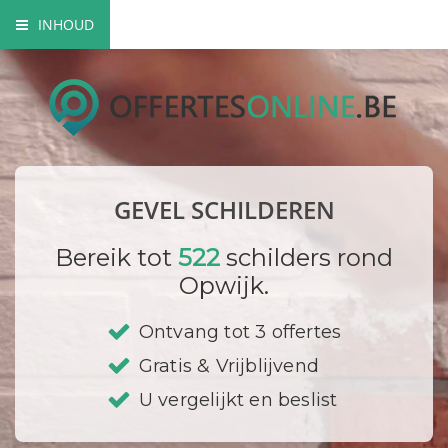
INHOUD
Mogelijke gevel schilderwerken
Verfsoorten
Hoe gaat een schilder te werk?
GEVEL SCHILDEREN
Bedrijf registreren
Bereik tot
522
schilders rond
Opwijk.
Ontvang tot 3 offertes
Gratis & Vrijblijvend
U vergelijkt en beslist