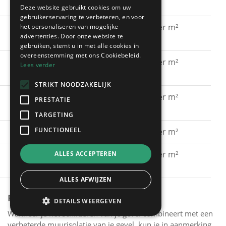
acrylaatverf
Deze website gebruikt cookies om uw
gebruikerservaring te verbeteren, en voor
Gevel schilderen met
€ 15 - € 30 per m²
het personaliseren van mogelijke
advertenties. Door onze website te
silicaatverf
gebruiken, stemt u in met alle cookies in
overeenstemming met ons Cookiebeleid.
Gevel schilderen met
€ 20 - € 40 per m²
Lees verder
hybride verf
STRIKT NOODZAKELIJK
Gevel schilderen met
€ 40 - € 60 per m²
PRESTATIE
spuitkurk
TARGETING
FUNCTIONEEL
Gevel kaleien
€ 25 - € 40 per m²
Gevel verven met een
€ 15 - € 30 per m²
ALLES ACCEPTEREN
primer
ALLES AFWIJZEN
PREMIES
DETAILS WEERGEVEN
Wanneer je het schilderen van je gevel combineert met een
verbeterde muurisolatie van je gevel, kun je in aanmerking