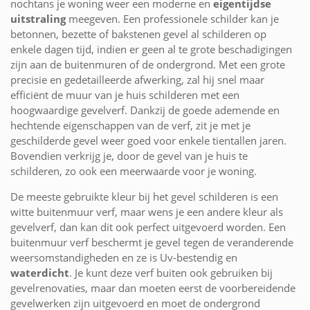
nochtans je woning weer een moderne en
eigentijdse
uitstraling
meegeven. Een professionele schilder kan je
betonnen, bezette of bakstenen gevel al schilderen op
enkele dagen tijd, indien er geen al te grote beschadigingen
zijn aan de buitenmuren of de ondergrond. Met een grote
precisie en gedetailleerde afwerking, zal hij snel maar
efficiënt de muur van je huis schilderen met een
hoogwaardige gevelverf. Dankzij de goede ademende en
hechtende eigenschappen van de verf, zit je met je
geschilderde gevel weer goed voor enkele tientallen jaren.
Bovendien verkrijg je, door de gevel van je huis te
schilderen, zo ook een meerwaarde voor je woning.
De meeste gebruikte kleur bij het gevel schilderen is een
witte buitenmuur verf, maar wens je een andere kleur als
gevelverf, dan kan dit ook perfect uitgevoerd worden. Een
buitenmuur verf beschermt je gevel tegen de veranderende
weersomstandigheden en ze is Uv-bestendig en
waterdicht
. Je kunt deze verf buiten ook gebruiken bij
gevelrenovaties, maar dan moeten eerst de voorbereidende
gevelwerken zijn uitgevoerd en moet de ondergrond