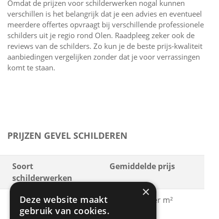
Omdat de prijzen voor schilderwerken nogal kunnen
verschillen is het belangrijk dat je een advies en eventueel
meerdere offertes opvraagt bij verschillende professionele
schilders uit je regio rond Olen. Raadpleeg zeker ook de
reviews van de schilders. Zo kun je de beste prijs-kwaliteit
aanbiedingen vergelijken zonder dat je voor verrassingen
komt te staan.
PRIJZEN GEVEL SCHILDEREN
Soort
Gemiddelde prijs
schilderwerken
×
Deze website maakt
Gevel schilderen met
€ 15 - € 30 per m²
gebruik van cookies.
acrylaatverf