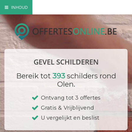
INHOUD
Mogelijke gevel schilderwerken
Verfsoorten
Hoe gaat een schilder te werk?
GEVEL SCHILDEREN
Bedrijf registreren
Bereik tot
393
schilders rond
Olen.
Ontvang tot 3 offertes
Gratis & Vrijblijvend
U vergelijkt en beslist