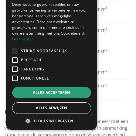
Deze website gebruikt cookies om uw
Gevel schilderen met
€ 15 - € 30 per m²
gebruikerservaring te verbeteren, en voor
silicaatverf
het personaliseren van mogelijke
advertenties. Door onze website te
gebruiken, stemt u in met alle cookies in
Gevel schilderen met
€ 20 - € 40 per m²
overeenstemming met ons Cookiebeleid.
hybride verf
Lees verder
Gevel schilderen met
€ 40 - € 60 per m²
STRIKT NOODZAKELIJK
spuitkurk
PRESTATIE
TARGETING
Gevel kaleien
€ 25 - € 40 per m²
FUNCTIONEEL
Gevel verven met een
€ 15 - € 30 per m²
primer
ALLES ACCEPTEREN
ALLES AFWIJZEN
PREMIES
Wanneer je het schilderen van je gevel combineert met een
DETAILS WEERGEVEN
verbeterde muurisolatie van je gevel, kun je in aanmerking
komen voor de verbouwpremie van de Vlaamse overheid.