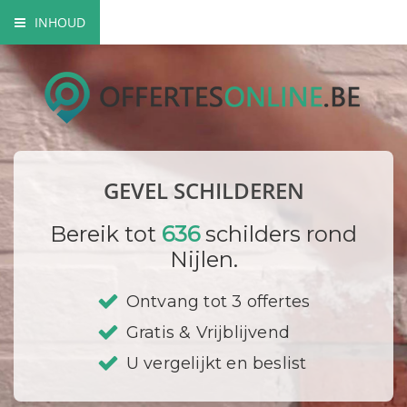
INHOUD
Mogelijke gevel schilderwerken
Verfsoorten
Hoe gaat een schilder te werk?
GEVEL SCHILDEREN
Bedrijf registreren
Bereik tot
636
schilders rond
Nijlen.
Ontvang tot 3 offertes
Gratis & Vrijblijvend
U vergelijkt en beslist