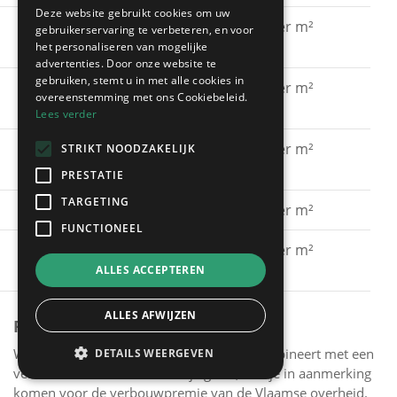
Deze website gebruikt cookies om uw
Gevel schilderen met
€ 15 - € 30 per m²
gebruikerservaring te verbeteren, en voor
silicaatverf
het personaliseren van mogelijke
advertenties. Door onze website te
gebruiken, stemt u in met alle cookies in
Gevel schilderen met
€ 20 - € 40 per m²
overeenstemming met ons Cookiebeleid.
hybride verf
Lees verder
Gevel schilderen met
€ 40 - € 60 per m²
STRIKT NOODZAKELIJK
spuitkurk
PRESTATIE
TARGETING
Gevel kaleien
€ 25 - € 40 per m²
FUNCTIONEEL
Gevel verven met een
€ 15 - € 30 per m²
primer
ALLES ACCEPTEREN
ALLES AFWIJZEN
PREMIES
Wanneer je het schilderen van je gevel combineert met een
DETAILS WEERGEVEN
verbeterde muurisolatie van je gevel, kun je in aanmerking
komen voor de verbouwpremie van de Vlaamse overheid.