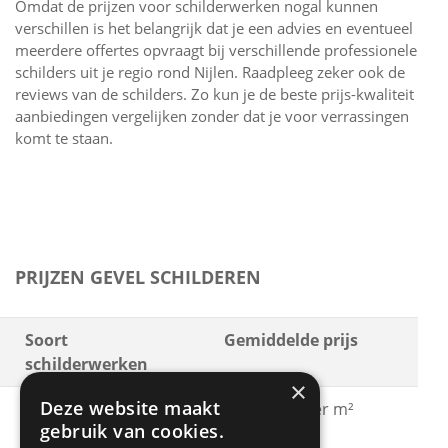
Omdat de prijzen voor schilderwerken nogal kunnen
verschillen is het belangrijk dat je een advies en eventueel
meerdere offertes opvraagt bij verschillende professionele
schilders uit je regio rond Nijlen. Raadpleeg zeker ook de
reviews van de schilders. Zo kun je de beste prijs-kwaliteit
aanbiedingen vergelijken zonder dat je voor verrassingen
komt te staan.
PRIJZEN GEVEL SCHILDEREN
Soort
Gemiddelde prijs
schilderwerken
×
Deze website maakt
Gevel schilderen met
€ 15 - € 30 per m²
gebruik van cookies.
acrylaatverf