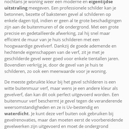
nochtans je woning weer een moderne en
eigentijdse
uitstraling
meegeven. Een professionele schilder kan je
betonnen, bezette of bakstenen gevel al schilderen op
enkele dagen tijd, indien er geen al te grote beschadigingen
zijn aan de buitenmuren of de ondergrond. Met een grote
precisie en gedetailleerde afwerking, zal hij snel maar
efficiënt de muur van je huis schilderen met een
hoogwaardige gevelverf. Dankzij de goede ademende en
hechtende eigenschappen van de verf, zit je met je
geschilderde gevel weer goed voor enkele tientallen jaren.
Bovendien verkrijg je, door de gevel van je huis te
schilderen, zo ook een meerwaarde voor je woning.
De meeste gebruikte kleur bij het gevel schilderen is een
witte buitenmuur verf, maar wens je een andere kleur als
gevelverf, dan kan dit ook perfect uitgevoerd worden. Een
buitenmuur verf beschermt je gevel tegen de veranderende
weersomstandigheden en ze is Uv-bestendig en
waterdicht
. Je kunt deze verf buiten ook gebruiken bij
gevelrenovaties, maar dan moeten eerst de voorbereidende
gevelwerken zijn uitgevoerd en moet de ondergrond