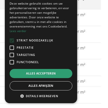
schilderwerken
Deze website gebruikt cookies om uw
gebruikerservaring te verbeteren, en voor
het personaliseren van mogelijke
Gevel schilderen met
€ 15 - € 30 per m²
advertenties. Door onze website te
acrylaatverf
gebruiken, stemt u in met alle cookies in
overeenstemming met ons Cookiebeleid.
Gevel schilderen met
€ 15 - € 30 per m²
Lees verder
silicaatverf
STRIKT NOODZAKELIJK
Gevel schilderen met
€ 20 - € 40 per m²
PRESTATIE
hybride verf
TARGETING
FUNCTIONEEL
Gevel schilderen met
€ 40 - € 60 per m²
spuitkurk
ALLES ACCEPTEREN
Gevel kaleien
€ 25 - € 40 per m²
ALLES AFWIJZEN
Gevel verven met een
€ 15 - € 30 per m²
DETAILS WEERGEVEN
primer