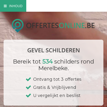
INHOUD
Mogelijke gevel schilderwerken
Verfsoorten
Hoe gaat een schilder te werk?
GEVEL SCHILDEREN
Bedrijf registreren
Bereik tot
534
schilders rond
Merelbeke.
Ontvang tot 3 offertes
Gratis & Vrijblijvend
U vergelijkt en beslist