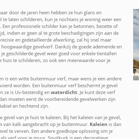
maar door de jaren heen hebben ze hun glans en
l te laten schilderen, kun je nochtans je woning weer een
Een professionele schilder kan je betonnen, bezette of
jd, indien er geen al te grote beschadigingen zijn aan de
cisie en gedetailleerde afwerking, zal hij snel maar
en hoogwaardige gevelverf. Dankzij de goede ademende en
 je geschilderde gevel weer goed voor enkele tientallen
je huis te schilderen, zo ook een meerwaarde voor je
ren is een witte buitenmuur verf, maar wens je een andere
tgevoerd worden. Een buitenmuur verf beschermt je gevel
 ze is Uv-bestendig en
waterdicht
. Je kunt deze verf
 dan moeten eerst de voorbereidende gevelwerken zijn
biel en hechtend zijn.
 gevel van je huis te kaleien. Bij het kaleien van je gevel,
is van kalk aangebracht op je buitenmuur.
Kaleien
is dan
evel te verven. Een andere goedkope oplossing om je
 als verf voor je muur. Spuitkurk is een decoratieve