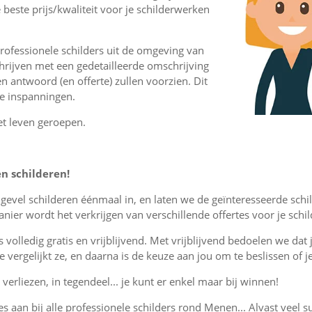
 beste prijs/kwaliteit voor je schilderwerken
rofessionele schilders uit de omgeving van
rijven met een gedetailleerde omschrijving
en antwoord (en offerte) zullen voorzien. Dit
ge inspanningen.
et leven geroepen.
en schilderen!
r gevel schilderen éénmaal in, en laten we de geïnteresseerde sc
ier wordt het verkrijgen van verschillende offertes voor je sch
is volledig gratis en vrijblijvend. Met vrijblijvend bedoelen we dat
, je vergelijkt ze, en daarna is de keuze aan jou om te beslissen o
verliezen, in tegendeel... je kunt er enkel maar bij winnen!
tes aan bij alle professionele schilders rond Menen... Alvast veel s