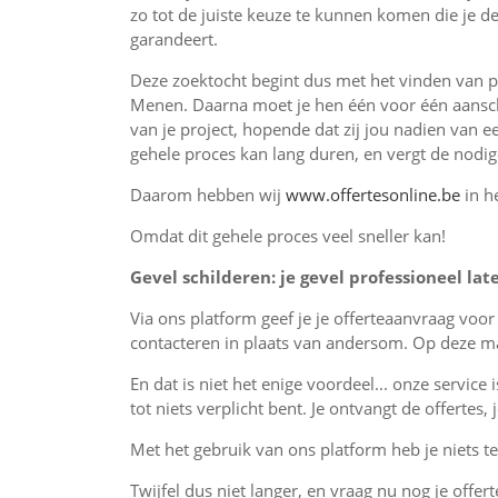
zo tot de juiste keuze te kunnen komen die je de
garandeert.
Deze zoektocht begint dus met het vinden van p
Menen. Daarna moet je hen één voor één aansch
van je project, hopende dat zij jou nadien van e
gehele proces kan lang duren, en vergt de nodi
Daarom hebben wij
www.offertesonline.be
in h
Omdat dit gehele proces veel sneller kan!
Gevel schilderen: je gevel professioneel lat
Via ons platform geef je je offerteaanvraag voo
contacteren in plaats van andersom. Op deze man
En dat is niet het enige voordeel... onze service 
tot niets verplicht bent. Je ontvangt de offertes
Met het gebruik van ons platform heb je niets te 
Twijfel dus niet langer, en vraag nu nog je offer