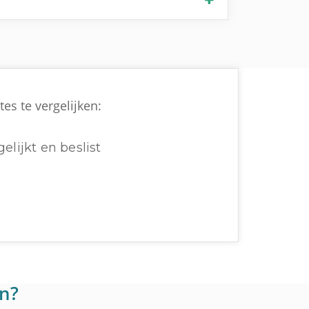
es te vergelijken:
elijkt en beslist
en?