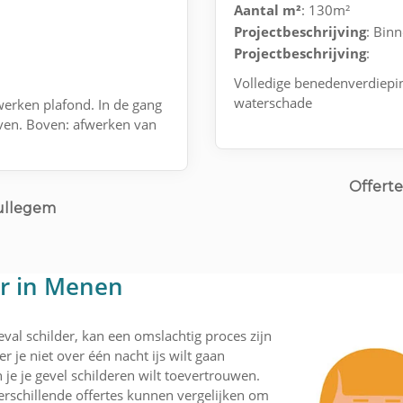
Aantal m²
: 130m²
Projectbeschrijving
: Bin
Projectbeschrijving
:
Volledige benedenverdiepin
waterschade
werken plafond. In de gang
ven. Boven: afwerken van
Offert
Gullegem
er in Menen
val schilder, kan een omslachtig proces zijn
r je niet over één nacht ijs wilt gaan
je je gevel schilderen wilt toevertrouwen.
rschillende offertes kunnen vergelijken om