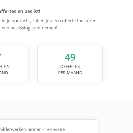
offertes en beslist!
 in je opdracht, zullen jou een offerte toesturen,
l een beslissing kunt nemen!
7
49
HTEN
OFFERTES
AND
PER MAAND
childerwerken binnen - renovatie