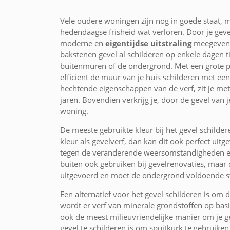
Vele oudere woningen zijn nog in goede staat, 
hedendaagse frisheid wat verloren. Door je geve
moderne en
eigentijdse uitstraling
meegeven. 
bakstenen gevel al schilderen op enkele dagen ti
buitenmuren of de ondergrond. Met een grote pre
efficiënt de muur van je huis schilderen met e
hechtende eigenschappen van de verf, zit je met
jaren. Bovendien verkrijg je, door de gevel van 
woning.
De meeste gebruikte kleur bij het gevel schilde
kleur als gevelverf, dan kan dit ook perfect ui
tegen de veranderende weersomstandigheden en
buiten ook gebruiken bij gevelrenovaties, maar
uitgevoerd en moet de ondergrond voldoende sta
Een alternatief voor het gevel schilderen is om de
wordt er verf van minerale grondstoffen op bas
ook de meest milieuvriendelijke manier om je g
gevel te schilderen is om spuitkurk te gebruiken