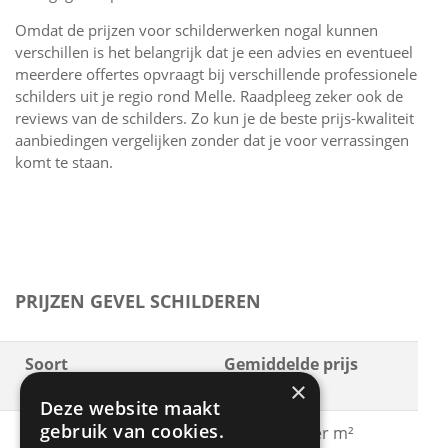
Omdat de prijzen voor schilderwerken nogal kunnen
verschillen is het belangrijk dat je een advies en eventueel
meerdere offertes opvraagt bij verschillende professionele
schilders uit je regio rond Melle. Raadpleeg zeker ook de
reviews van de schilders. Zo kun je de beste prijs-kwaliteit
aanbiedingen vergelijken zonder dat je voor verrassingen
komt te staan.
PRIJZEN GEVEL SCHILDEREN
Soort
Gemiddelde prijs
×
schilderwerken
Deze website maakt
gebruik van cookies.
Gevel schilderen met
€ 15 - € 30 per m²