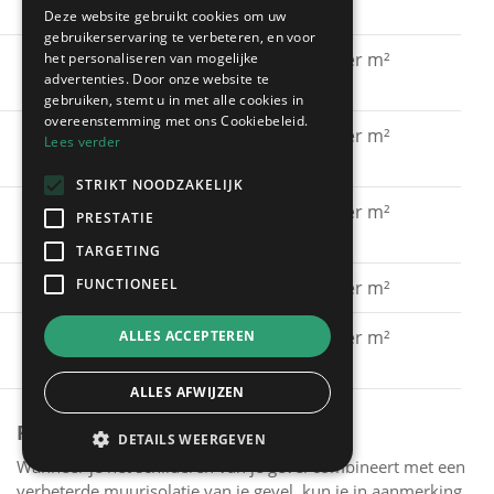
acrylaatverf
Deze website gebruikt cookies om uw
gebruikerservaring te verbeteren, en voor
Gevel schilderen met
€ 15 - € 30 per m²
het personaliseren van mogelijke
advertenties. Door onze website te
silicaatverf
gebruiken, stemt u in met alle cookies in
overeenstemming met ons Cookiebeleid.
Gevel schilderen met
€ 20 - € 40 per m²
Lees verder
hybride verf
STRIKT NOODZAKELIJK
Gevel schilderen met
€ 40 - € 60 per m²
PRESTATIE
spuitkurk
TARGETING
FUNCTIONEEL
Gevel kaleien
€ 25 - € 40 per m²
Gevel verven met een
€ 15 - € 30 per m²
ALLES ACCEPTEREN
primer
ALLES AFWIJZEN
PREMIES
DETAILS WEERGEVEN
Wanneer je het schilderen van je gevel combineert met een
verbeterde muurisolatie van je gevel, kun je in aanmerking