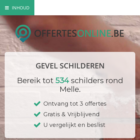
INHOUD
Mogelijke gevel schilderwerken
Verfsoorten
Hoe gaat een schilder te werk?
GEVEL SCHILDEREN
Bedrijf registreren
Bereik tot
534
schilders rond
Melle.
Ontvang tot 3 offertes
Gratis & Vrijblijvend
U vergelijkt en beslist