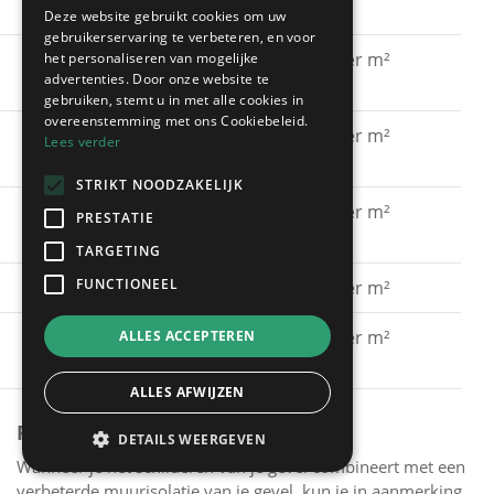
acrylaatverf
Deze website gebruikt cookies om uw
gebruikerservaring te verbeteren, en voor
Gevel schilderen met
€ 15 - € 30 per m²
het personaliseren van mogelijke
advertenties. Door onze website te
silicaatverf
gebruiken, stemt u in met alle cookies in
overeenstemming met ons Cookiebeleid.
Gevel schilderen met
€ 20 - € 40 per m²
Lees verder
hybride verf
STRIKT NOODZAKELIJK
Gevel schilderen met
€ 40 - € 60 per m²
PRESTATIE
spuitkurk
TARGETING
FUNCTIONEEL
Gevel kaleien
€ 25 - € 40 per m²
Gevel verven met een
€ 15 - € 30 per m²
ALLES ACCEPTEREN
primer
ALLES AFWIJZEN
PREMIES
DETAILS WEERGEVEN
Wanneer je het schilderen van je gevel combineert met een
verbeterde muurisolatie van je gevel, kun je in aanmerking