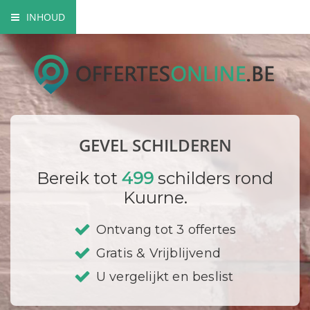
INHOUD
Mogelijke gevel schilderwerken
Verfsoorten
Hoe gaat een schilder te werk?
GEVEL SCHILDEREN
Bedrijf registreren
Bereik tot
499
schilders rond
Kuurne.
Ontvang tot 3 offertes
Gratis & Vrijblijvend
U vergelijkt en beslist