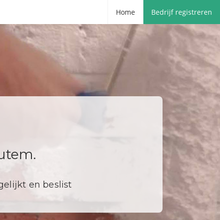
Home
Bedrijf registreren
utem.
elijkt en beslist