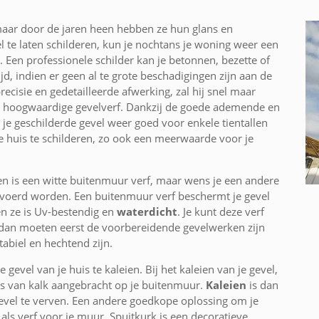
maar door de jaren heen hebben ze hun glans en
l te laten schilderen, kun je nochtans je woning weer een
Een professionele schilder kan je betonnen, bezette of
jd, indien er geen al te grote beschadigingen zijn aan de
cisie en gedetailleerde afwerking, zal hij snel maar
en hoogwaardige gevelverf. Dankzij de goede ademende en
 je geschilderde gevel weer goed voor enkele tientallen
je huis te schilderen, zo ook een meerwaarde voor je
ren is een witte buitenmuur verf, maar wens je een andere
tgevoerd worden. Een buitenmuur verf beschermt je gevel
 ze is Uv-bestendig en
waterdicht
. Je kunt deze verf
 dan moeten eerst de voorbereidende gevelwerken zijn
biel en hechtend zijn.
 gevel van je huis te kaleien. Bij het kaleien van je gevel,
is van kalk aangebracht op je buitenmuur.
Kaleien
is dan
evel te verven. Een andere goedkope oplossing om je
 als verf voor je muur. Spuitkurk is een decoratieve