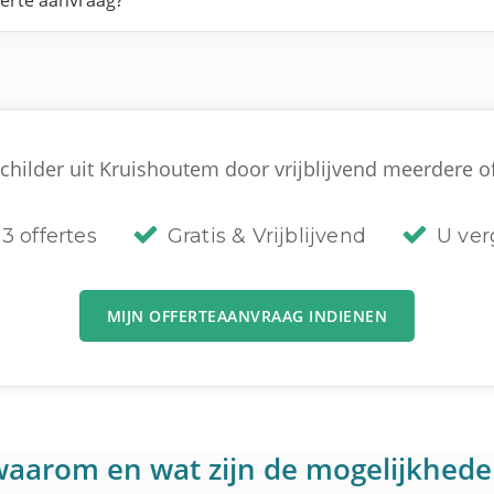
ferte aanvraag?
childer uit Kruishoutem door vrijblijvend meerdere off
3 offertes
Gratis & Vrijblijvend
U verg
MIJN OFFERTEAANVRAAG INDIENEN
: waarom en wat zijn de mogelijkhed