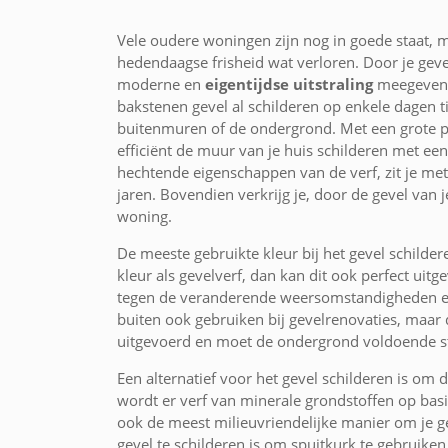
Vele oudere woningen zijn nog in goede staat, 
hedendaagse frisheid wat verloren. Door je geve
moderne en
eigentijdse uitstraling
meegeven. 
bakstenen gevel al schilderen op enkele dagen ti
buitenmuren of de ondergrond. Met een grote pre
efficiënt de muur van je huis schilderen met e
hechtende eigenschappen van de verf, zit je met
jaren. Bovendien verkrijg je, door de gevel van 
woning.
De meeste gebruikte kleur bij het gevel schilde
kleur als gevelverf, dan kan dit ook perfect ui
tegen de veranderende weersomstandigheden en
buiten ook gebruiken bij gevelrenovaties, maar
uitgevoerd en moet de ondergrond voldoende sta
Een alternatief voor het gevel schilderen is om de
wordt er verf van minerale grondstoffen op bas
ook de meest milieuvriendelijke manier om je g
gevel te schilderen is om spuitkurk te gebruiken