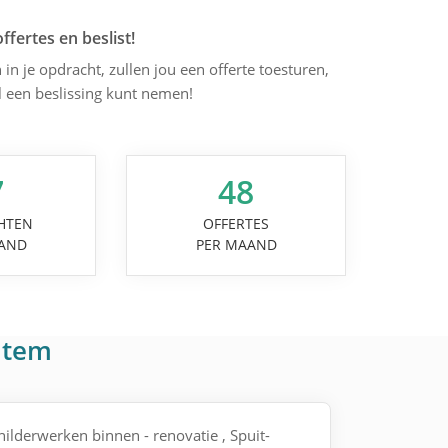
offertes en beslist!
 in je opdracht, zullen jou een offerte toesturen,
l een beslissing kunt nemen!
7
48
HTEN
OFFERTES
AND
PER MAAND
utem
childerwerken binnen - renovatie , Spuit-