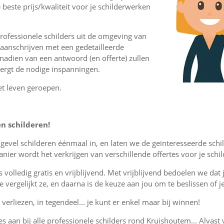
 beste prijs/kwaliteit voor je schilderwerken
rofessionele schilders uit de omgeving van
aanschrijven met een gedetailleerde
 nadien van een antwoord (en offerte) zullen
vergt de nodige inspanningen.
et leven geroepen.
en schilderen!
r gevel schilderen éénmaal in, en laten we de geïnteresseerde sc
ier wordt het verkrijgen van verschillende offertes voor je sch
is volledig gratis en vrijblijvend. Met vrijblijvend bedoelen we dat
, je vergelijkt ze, en daarna is de keuze aan jou om te beslissen o
verliezen, in tegendeel... je kunt er enkel maar bij winnen!
tes aan bij alle professionele schilders rond Kruishoutem... Alvast 