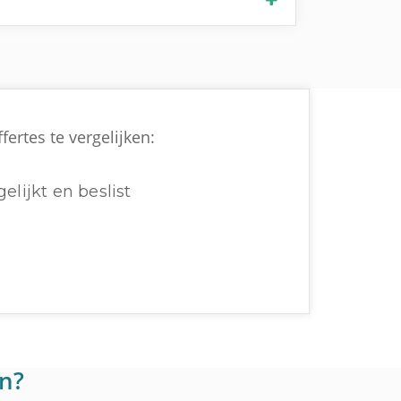
ertes te vergelijken:
elijkt en beslist
en?