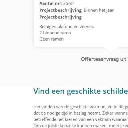
Aantal m²
: 35m²
Projectbeschrijving
: Binnen het jaar
Projectbeschrijving
:
Reinigen plafond en verven.
2 binnendeuren
Geen ramen
Behang (kan zelf oud behang verwijderen)
Offerteaanvraag uit
Vind een geschikte schild
Het vinden van de geschikte vakman, en in dit ge
dat de nodige tijd in beslag neemt. Zeker wannee
betreffende het kiezen van een vakman waaraan 
Om de juiste keuze te kunnen maken, moet je ve