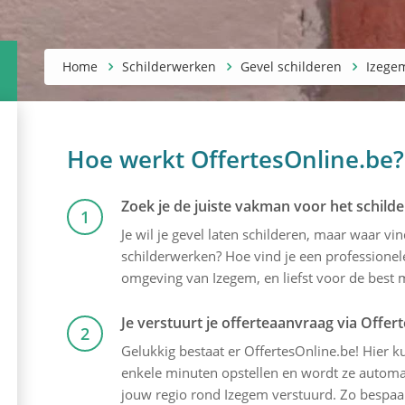
Home
Schilderwerken
Gevel schilderen
Izege
Hoe werkt OffertesOnline.be?
Zoek je de juiste vakman voor het schilde
1
Je wil je gevel laten schilderen, maar waar v
schilderwerken? Hoe vind je een professionele
omgeving van Izegem, en liefst voor de best mo
Je verstuurt je offerteaanvraag via Offer
2
Gelukkig bestaat er OffertesOnline.be! Hier kun
enkele minuten opstellen en wordt ze automati
jouw regio rond Izegem verstuurd. Zo bespaar 