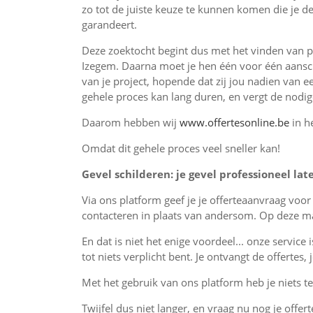
zo tot de juiste keuze te kunnen komen die je de
garandeert.
Deze zoektocht begint dus met het vinden van p
Izegem. Daarna moet je hen één voor één aansch
van je project, hopende dat zij jou nadien van e
gehele proces kan lang duren, en vergt de nodi
Daarom hebben wij
www.offertesonline.be
in h
Omdat dit gehele proces veel sneller kan!
Gevel schilderen: je gevel professioneel lat
Via ons platform geef je je offerteaanvraag voo
contacteren in plaats van andersom. Op deze man
En dat is niet het enige voordeel... onze service 
tot niets verplicht bent. Je ontvangt de offertes
Met het gebruik van ons platform heb je niets te 
Twijfel dus niet langer, en vraag nu nog je offert