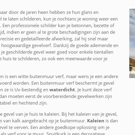
maar door de jaren heen hebben ze hun glans en
l te laten schilderen, kun je nochtans je woning weer een
Een professionele schilder kan je betonnen, bezette of
jd, indien er geen al te grote beschadigingen zijn aan de
cisie en gedetailleerde afwerking, zal hij snel maar
en hoogwaardige gevelverf. Dankzij de goede ademende en
 je geschilderde gevel weer goed voor enkele tientallen
je huis te schilderen, zo ook een meerwaarde voor je
ren is een witte buitenmuur verf, maar wens je een andere
tgevoerd worden. Een buitenmuur verf beschermt je gevel
 ze is Uv-bestendig en
waterdicht
. Je kunt deze verf
 dan moeten eerst de voorbereidende gevelwerken zijn
biel en hechtend zijn.
 gevel van je huis te kaleien. Bij het kaleien van je gevel,
is van kalk aangebracht op je buitenmuur.
Kaleien
is dan
evel te verven. Een andere goedkope oplossing om je
 als verf voor je muur. Spuitkurk is een decoratieve