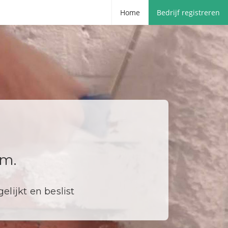
Home
Bedrijf registreren
em.
elijkt en beslist