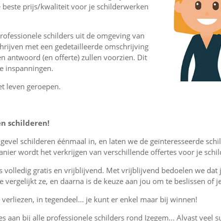
 beste prijs/kwaliteit voor je schilderwerken
rofessionele schilders uit de omgeving van
rijven met een gedetailleerde omschrijving
en antwoord (en offerte) zullen voorzien. Dit
ge inspanningen.
et leven geroepen.
en schilderen!
r gevel schilderen éénmaal in, en laten we de geïnteresseerde sch
ier wordt het verkrijgen van verschillende offertes voor je sch
is volledig gratis en vrijblijvend. Met vrijblijvend bedoelen we dat
, je vergelijkt ze, en daarna is de keuze aan jou om te beslissen o
verliezen, in tegendeel... je kunt er enkel maar bij winnen!
es aan bij alle professionele schilders rond Izegem... Alvast veel s