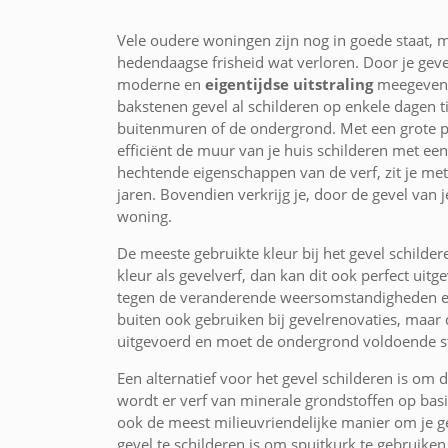
Vele oudere woningen zijn nog in goede staat, 
hedendaagse frisheid wat verloren. Door je geve
moderne en
eigentijdse uitstraling
meegeven. 
bakstenen gevel al schilderen op enkele dagen ti
buitenmuren of de ondergrond. Met een grote pre
efficiënt de muur van je huis schilderen met e
hechtende eigenschappen van de verf, zit je met
jaren. Bovendien verkrijg je, door de gevel van 
woning.
De meeste gebruikte kleur bij het gevel schilde
kleur als gevelverf, dan kan dit ook perfect ui
tegen de veranderende weersomstandigheden en
buiten ook gebruiken bij gevelrenovaties, maar
uitgevoerd en moet de ondergrond voldoende sta
Een alternatief voor het gevel schilderen is om de
wordt er verf van minerale grondstoffen op bas
ook de meest milieuvriendelijke manier om je g
gevel te schilderen is om spuitkurk te gebruiken