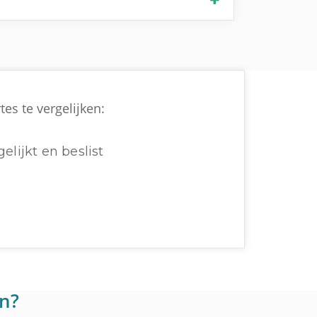
es te vergelijken:
elijkt en beslist
en?