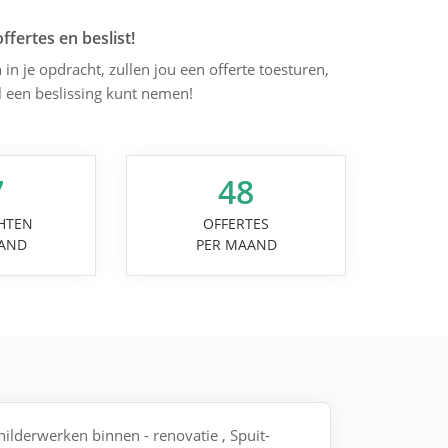
offertes en beslist!
 in je opdracht, zullen jou een offerte toesturen,
l een beslissing kunt nemen!
7
48
HTEN
OFFERTES
AND
PER MAAND
childerwerken binnen - renovatie , Spuit-