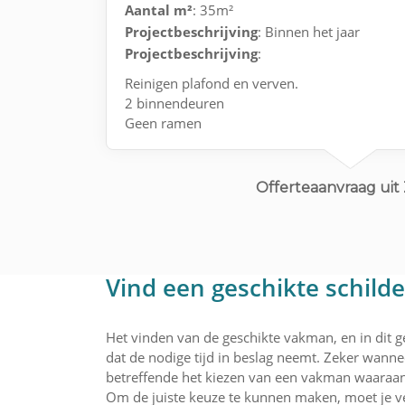
Aantal m²
: 35m²
Projectbeschrijving
: Binnen het jaar
Projectbeschrijving
:
Reinigen plafond en verven.
2 binnendeuren
Geen ramen
Behang (kan zelf oud behang verwijderen)
Offerteaanvraag uit
Vind een geschikte schilde
Het vinden van de geschikte vakman, en in dit ge
dat de nodige tijd in beslag neemt. Zeker wannee
betreffende het kiezen van een vakman waaraan 
Om de juiste keuze te kunnen maken, moet je ve