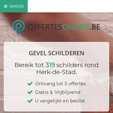
INHOUD
Mogelijke gevel schilderwerken
Verfsoorten
Hoe gaat een schilder te werk?
GEVEL SCHILDEREN
Bedrijf registreren
Bereik tot
319
schilders rond
Herk-de-Stad.
Ontvang tot 3 offertes
Gratis & Vrijblijvend
U vergelijkt en beslist