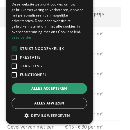
Deze website gebruikt cookies om uw
gebruikerservaring te verbeteren, en voor
Soort
Gemiddelde prijs
het personaliseren van mogelijke
schilderwerken
advertenties. Door onze website te
gebruiken, stemt u in met alle cookies in
overeenstemming met ons Cookiebeleid.
Gevel schilderen met
€ 15 - € 30 per m²
Lees verder
acrylaatverf
STRIKT NOODZAKELIJK
Gevel schilderen met
€ 15 - € 30 per m²
PRESTATIE
silicaatverf
TARGETING
Gevel schilderen met
€ 20 - € 40 per m²
FUNCTIONEEL
hybride verf
ALLES ACCEPTEREN
Gevel schilderen met
€ 40 - € 60 per m²
spuitkurk
ALLES AFWIJZEN
Gevel kaleien
€ 25 - € 40 per m²
DETAILS WEERGEVEN
Gevel verven met een
€ 15 - € 30 per m²