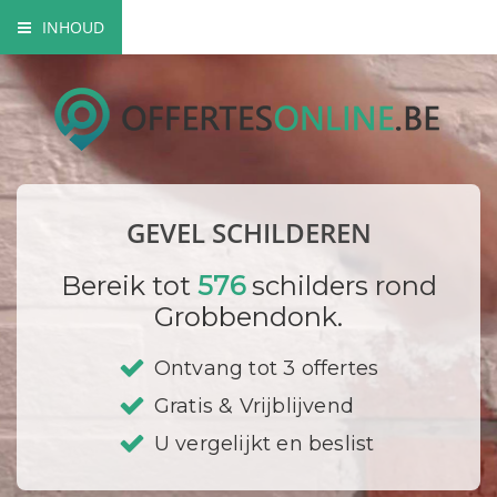
INHOUD
Mogelijke gevel schilderwerken
Verfsoorten
Hoe gaat een schilder te werk?
GEVEL SCHILDEREN
Bedrijf registreren
Bereik tot
576
schilders rond
Grobbendonk.
Ontvang tot 3 offertes
Gratis & Vrijblijvend
U vergelijkt en beslist