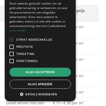
Deze website gebruikt cookies om uw
gebruikerservaring te verbeteren, en voor
Soort
Gemiddelde prijs
het personaliseren van mogelijke
schilderwerken
advertenties. Door onze website te
gebruiken, stemt u in met alle cookies in
overeenstemming met ons Cookiebeleid.
Gevel schilderen met
€ 15 - € 30 per m²
Lees verder
acrylaatverf
STRIKT NOODZAKELIJK
Gevel schilderen met
€ 15 - € 30 per m²
PRESTATIE
silicaatverf
TARGETING
Gevel schilderen met
€ 20 - € 40 per m²
FUNCTIONEEL
hybride verf
ALLES ACCEPTEREN
Gevel schilderen met
€ 40 - € 60 per m²
spuitkurk
ALLES AFWIJZEN
Gevel kaleien
€ 25 - € 40 per m²
DETAILS WEERGEVEN
Gevel verven met een
€ 15 - € 30 per m²