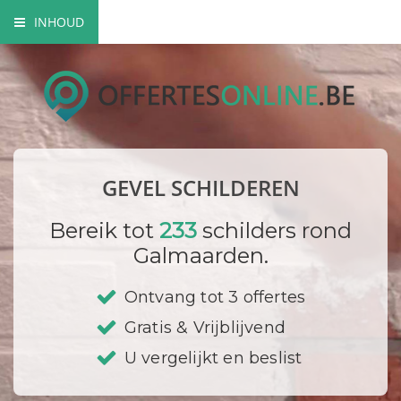
INHOUD
Mogelijke gevel schilderwerken
Verfsoorten
Hoe gaat een schilder te werk?
GEVEL SCHILDEREN
Bedrijf registreren
Bereik tot
233
schilders rond
Galmaarden.
Ontvang tot 3 offertes
Gratis & Vrijblijvend
U vergelijkt en beslist