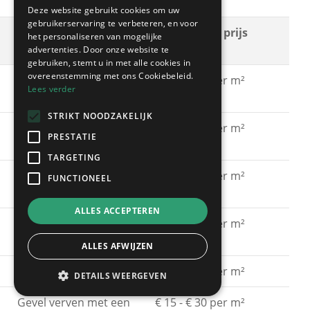
Deze website gebruikt cookies om uw
gebruikerservaring te verbeteren, en voor
Soort
Gemiddelde prijs
het personaliseren van mogelijke
schilderwerken
advertenties. Door onze website te
gebruiken, stemt u in met alle cookies in
overeenstemming met ons Cookiebeleid.
Gevel schilderen met
€ 15 - € 30 per m²
Lees verder
acrylaatverf
STRIKT NOODZAKELIJK
Gevel schilderen met
€ 15 - € 30 per m²
PRESTATIE
silicaatverf
TARGETING
Gevel schilderen met
€ 20 - € 40 per m²
FUNCTIONEEL
hybride verf
ALLES ACCEPTEREN
Gevel schilderen met
€ 40 - € 60 per m²
spuitkurk
ALLES AFWIJZEN
Gevel kaleien
€ 25 - € 40 per m²
DETAILS WEERGEVEN
Gevel verven met een
€ 15 - € 30 per m²