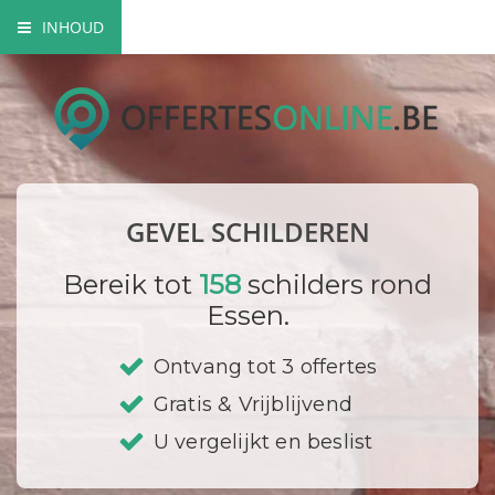
INHOUD
Mogelijke gevel schilderwerken
Verfsoorten
Hoe gaat een schilder te werk?
GEVEL SCHILDEREN
Bedrijf registreren
Bereik tot
158
schilders rond
Essen.
Ontvang tot 3 offertes
Gratis & Vrijblijvend
U vergelijkt en beslist