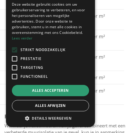
acrylaatverf
Deze website gebruikt cookies om uw
gebruikerservaring te verbeteren, en voor
Gevel schilderen met
€ 15 - € 30 per m²
het personaliseren van mogelijke
advertenties. Door onze website te
silicaatverf
gebruiken, stemt u in met alle cookies in
overeenstemming met ons Cookiebeleid.
Gevel schilderen met
€ 20 - € 40 per m²
Lees verder
hybride verf
STRIKT NOODZAKELIJK
Gevel schilderen met
€ 40 - € 60 per m²
PRESTATIE
spuitkurk
TARGETING
FUNCTIONEEL
Gevel kaleien
€ 25 - € 40 per m²
Gevel verven met een
€ 15 - € 30 per m²
ALLES ACCEPTEREN
primer
ALLES AFWIJZEN
PREMIES
DETAILS WEERGEVEN
Wanneer je het schilderen van je gevel combineert met een
verbeterde muurisolatie van je gevel, kun je in aanmerking