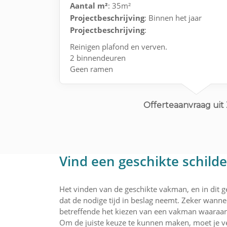
Aantal m²
: 35m²
Projectbeschrijving
: Binnen het jaar
Projectbeschrijving
:
Reinigen plafond en verven.
2 binnendeuren
Geen ramen
Behang (kan zelf oud behang verwijderen)
Offerteaanvraag uit
Vind een geschikte schild
Het vinden van de geschikte vakman, en in dit ge
dat de nodige tijd in beslag neemt. Zeker wannee
betreffende het kiezen van een vakman waaraan 
Om de juiste keuze te kunnen maken, moet je ve