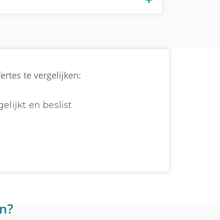
rtes te vergelijken:
elijkt en beslist
en?