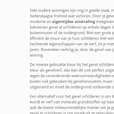
Vele oudere woningen zijn nog in goede staat, 
hedendaagse frisheid wat verloren. Door je geve
moderne en
eigentijdse uitstraling
meegeven. 
bakstenen gevel al schilderen op enkele dagen ti
buitenmuren of de ondergrond. Met een grote pre
efficiënt de muur van je huis schilderen met e
hechtende eigenschappen van de verf, zit je met
jaren. Bovendien verkrijg je, door de gevel van 
woning.
De meeste gebruikte kleur bij het gevel schilde
kleur als gevelverf, dan kan dit ook perfect ui
tegen de veranderende weersomstandigheden en
buiten ook gebruiken bij gevelrenovaties, maar
uitgevoerd en moet de ondergrond voldoende sta
Een alternatief voor het gevel schilderen is om de
wordt er verf van minerale grondstoffen op bas
ook de meest milieuvriendelijke manier om je g
gevel te schilderen is om spuitkurk te gebruiken