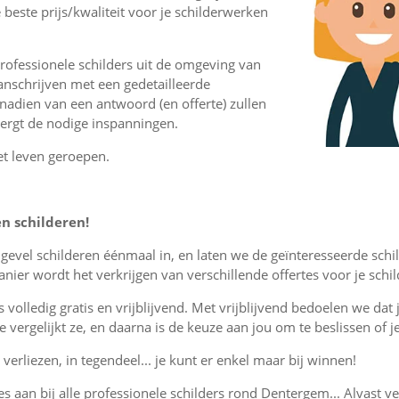
 beste prijs/kwaliteit voor je schilderwerken
rofessionele schilders uit de omgeving van
nschrijven met een gedetailleerde
 nadien van een antwoord (en offerte) zullen
vergt de nodige inspanningen.
et leven geroepen.
en schilderen!
r gevel schilderen éénmaal in, en laten we de geïnteresseerde sc
ier wordt het verkrijgen van verschillende offertes voor je sch
is volledig gratis en vrijblijvend. Met vrijblijvend bedoelen we dat
, je vergelijkt ze, en daarna is de keuze aan jou om te beslissen o
verliezen, in tegendeel... je kunt er enkel maar bij winnen!
tes aan bij alle professionele schilders rond Dentergem... Alvast ve