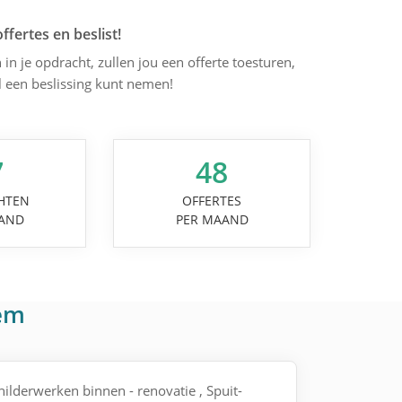
offertes en beslist!
 in je opdracht, zullen jou een offerte toesturen,
l een beslissing kunt nemen!
7
48
HTEN
OFFERTES
AND
PER MAAND
gem
childerwerken binnen - renovatie , Spuit-