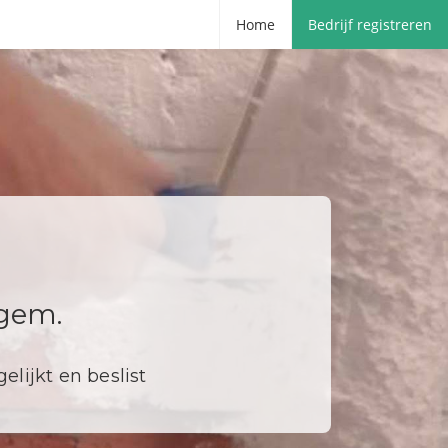
Home
Bedrijf registreren
rgem.
elijkt en beslist