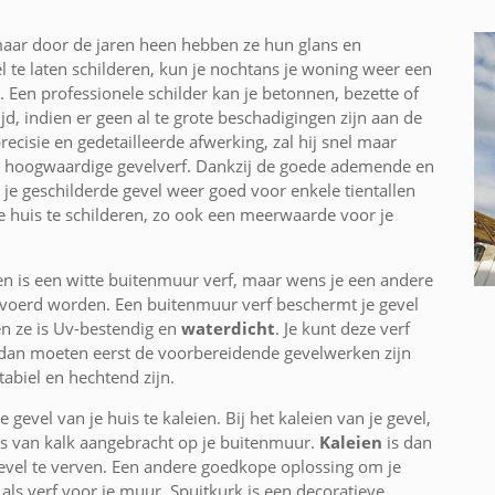
maar door de jaren heen hebben ze hun glans en
l te laten schilderen, kun je nochtans je woning weer een
Een professionele schilder kan je betonnen, bezette of
jd, indien er geen al te grote beschadigingen zijn aan de
cisie en gedetailleerde afwerking, zal hij snel maar
en hoogwaardige gevelverf. Dankzij de goede ademende en
 je geschilderde gevel weer goed voor enkele tientallen
je huis te schilderen, zo ook een meerwaarde voor je
ren is een witte buitenmuur verf, maar wens je een andere
tgevoerd worden. Een buitenmuur verf beschermt je gevel
 ze is Uv-bestendig en
waterdicht
. Je kunt deze verf
 dan moeten eerst de voorbereidende gevelwerken zijn
biel en hechtend zijn.
 gevel van je huis te kaleien. Bij het kaleien van je gevel,
is van kalk aangebracht op je buitenmuur.
Kaleien
is dan
evel te verven. Een andere goedkope oplossing om je
 als verf voor je muur. Spuitkurk is een decoratieve