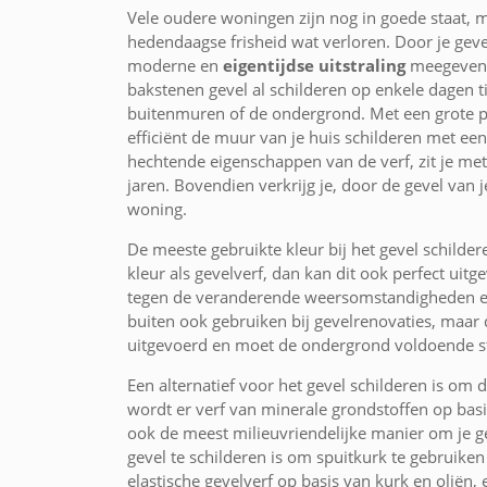
Vele oudere woningen zijn nog in goede staat, 
hedendaagse frisheid wat verloren. Door je geve
moderne en
eigentijdse uitstraling
meegeven. 
bakstenen gevel al schilderen op enkele dagen ti
buitenmuren of de ondergrond. Met een grote pre
efficiënt de muur van je huis schilderen met e
hechtende eigenschappen van de verf, zit je met
jaren. Bovendien verkrijg je, door de gevel van 
woning.
De meeste gebruikte kleur bij het gevel schilde
kleur als gevelverf, dan kan dit ook perfect ui
tegen de veranderende weersomstandigheden en
buiten ook gebruiken bij gevelrenovaties, maar
uitgevoerd en moet de ondergrond voldoende sta
Een alternatief voor het gevel schilderen is om de
wordt er verf van minerale grondstoffen op bas
ook de meest milieuvriendelijke manier om je g
gevel te schilderen is om spuitkurk te gebruiken
elastische gevelverf op basis van kurk en oliën, 