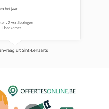
en het jaar
ter , 2 verdiepingen
g 1 badkamer
el met 2 grote ramen
nvraag uit Sint-Lenaarts