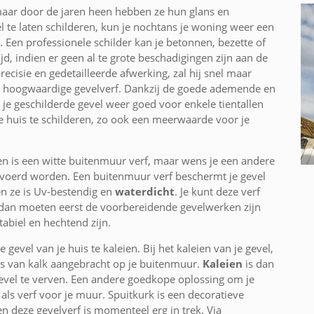
maar door de jaren heen hebben ze hun glans en
l te laten schilderen, kun je nochtans je woning weer een
Een professionele schilder kan je betonnen, bezette of
jd, indien er geen al te grote beschadigingen zijn aan de
cisie en gedetailleerde afwerking, zal hij snel maar
en hoogwaardige gevelverf. Dankzij de goede ademende en
 je geschilderde gevel weer goed voor enkele tientallen
je huis te schilderen, zo ook een meerwaarde voor je
ren is een witte buitenmuur verf, maar wens je een andere
tgevoerd worden. Een buitenmuur verf beschermt je gevel
 ze is Uv-bestendig en
waterdicht
. Je kunt deze verf
 dan moeten eerst de voorbereidende gevelwerken zijn
biel en hechtend zijn.
 gevel van je huis te kaleien. Bij het kaleien van je gevel,
is van kalk aangebracht op je buitenmuur.
Kaleien
is dan
evel te verven. Een andere goedkope oplossing om je
 als verf voor je muur. Spuitkurk is een decoratieve
en deze gevelverf is momenteel erg in trek. Via