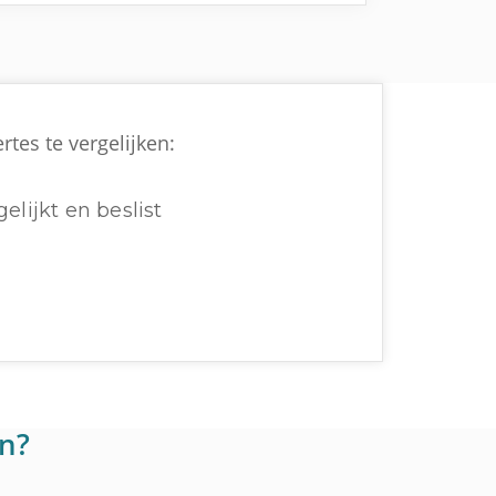
tes te vergelijken:
elijkt en beslist
en?