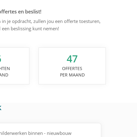
offertes en beslist!
 in je opdracht, zullen jou een offerte toesturen,
l een beslissing kunt nemen!
6
47
HTEN
OFFERTES
AND
PER MAAND
k
childerwerken binnen - nieuwbouw