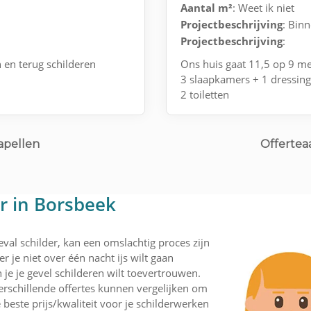
Aantal m²
: Weet ik niet
Projectbeschrijving
: Binn
Projectbeschrijving
:
 en terug schilderen
Ons huis gaat 11,5 op 9 me
3 slaapkamers + 1 dressin
2 toiletten
Living en keuken is 1 gehe
apellen
Offerteaa
er in Borsbeek
val schilder, kan een omslachtig proces zijn
r je niet over één nacht ijs wilt gaan
je je gevel schilderen wilt toevertrouwen.
rschillende offertes kunnen vergelijken om
 beste prijs/kwaliteit voor je schilderwerken