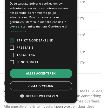
Gevel schilderen met
€ 15 - € 30 per m²
Deze website gebruikt cookies om uw
silicaatverf
gebruikerservaring te verbeteren, en voor
het personaliseren van mogelijke
advertenties. Door onze website te
Gevel schilderen met
€ 20 - € 40 per m²
gebruiken, stemt u in met alle cookies in
hybride verf
overeenstemming met ons Cookiebeleid.
Lees verder
Gevel schilderen met
€ 40 - € 60 per m²
spuitkurk
STRIKT NOODZAKELIJK
PRESTATIE
Gevel kaleien
€ 25 - € 40 per m²
TARGETING
Gevel verven met een
€ 15 - € 30 per m²
FUNCTIONEEL
primer
ALLES ACCEPTEREN
PREMIES
ALLES AFWIJZEN
Wanneer je het schilderen van je gevel combineert met een
verbeterde muurisolatie van je gevel, kun je in aanmerking
DETAILS WEERGEVEN
komen voor de verbouwpremie van de Vlaamse overheid.
Alle energie-efficiënte investeringen worden door deze