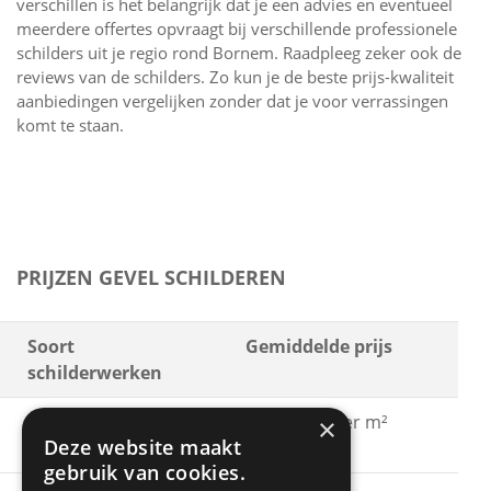
verschillen is het belangrijk dat je een advies en eventueel
meerdere offertes opvraagt bij verschillende professionele
schilders uit je regio rond Bornem. Raadpleeg zeker ook de
reviews van de schilders. Zo kun je de beste prijs-kwaliteit
aanbiedingen vergelijken zonder dat je voor verrassingen
komt te staan.
PRIJZEN GEVEL SCHILDEREN
Soort
Gemiddelde prijs
schilderwerken
Gevel schilderen met
€ 15 - € 30 per m²
×
Deze website maakt
acrylaatverf
gebruik van cookies.