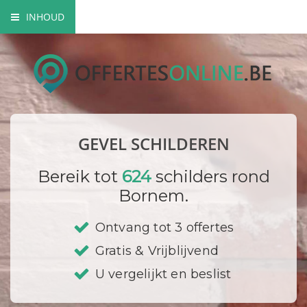
INHOUD
Mogelijke gevel schilderwerken
Verfsoorten
Hoe gaat een schilder te werk?
GEVEL SCHILDEREN
Bedrijf registreren
Bereik tot
624
schilders rond
Bornem.
Ontvang tot 3 offertes
Gratis & Vrijblijvend
U vergelijkt en beslist