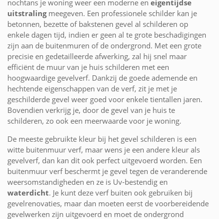
nochtans je woning weer een moderne en
eigentijdse
uitstraling
meegeven. Een professionele schilder kan je
betonnen, bezette of bakstenen gevel al schilderen op
enkele dagen tijd, indien er geen al te grote beschadigingen
zijn aan de buitenmuren of de ondergrond. Met een grote
precisie en gedetailleerde afwerking, zal hij snel maar
efficiënt de muur van je huis schilderen met een
hoogwaardige gevelverf. Dankzij de goede ademende en
hechtende eigenschappen van de verf, zit je met je
geschilderde gevel weer goed voor enkele tientallen jaren.
Bovendien verkrijg je, door de gevel van je huis te
schilderen, zo ook een meerwaarde voor je woning.
De meeste gebruikte kleur bij het gevel schilderen is een
witte buitenmuur verf, maar wens je een andere kleur als
gevelverf, dan kan dit ook perfect uitgevoerd worden. Een
buitenmuur verf beschermt je gevel tegen de veranderende
weersomstandigheden en ze is Uv-bestendig en
waterdicht
. Je kunt deze verf buiten ook gebruiken bij
gevelrenovaties, maar dan moeten eerst de voorbereidende
gevelwerken zijn uitgevoerd en moet de ondergrond