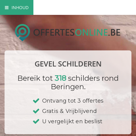
INHOUD
Mogelijke gevel schilderwerken
Verfsoorten
Hoe gaat een schilder te werk?
GEVEL SCHILDEREN
Bedrijf registreren
Bereik tot
318
schilders rond
Beringen.
Ontvang tot 3 offertes
Gratis & Vrijblijvend
U vergelijkt en beslist