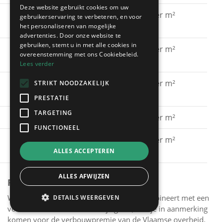
Deze website gebruikt cookies om uw
Gevel schilderen met
€ 15 - € 30 per m²
gebruikerservaring te verbeteren, en voor
silicaatverf
het personaliseren van mogelijke
advertenties. Door onze website te
gebruiken, stemt u in met alle cookies in
Gevel schilderen met
€ 20 - € 40 per m²
overeenstemming met ons Cookiebeleid.
hybride verf
Lees verder
Gevel schilderen met
€ 40 - € 60 per m²
STRIKT NOODZAKELIJK
spuitkurk
PRESTATIE
TARGETING
Gevel kaleien
€ 25 - € 40 per m²
FUNCTIONEEL
Gevel verven met een
€ 15 - € 30 per m²
primer
ALLES ACCEPTEREN
ALLES AFWIJZEN
PREMIES
Wanneer je het schilderen van je gevel combineert met een
DETAILS WEERGEVEN
verbeterde muurisolatie van je gevel, kun je in aanmerking
komen voor de verbouwpremie van de Vlaamse overheid.