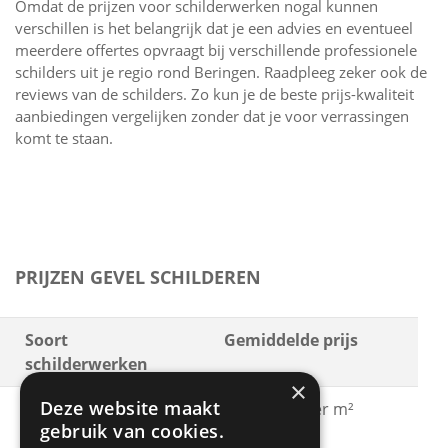
Omdat de prijzen voor schilderwerken nogal kunnen
verschillen is het belangrijk dat je een advies en eventueel
meerdere offertes opvraagt bij verschillende professionele
schilders uit je regio rond Beringen. Raadpleeg zeker ook de
reviews van de schilders. Zo kun je de beste prijs-kwaliteit
aanbiedingen vergelijken zonder dat je voor verrassingen
komt te staan.
PRIJZEN GEVEL SCHILDEREN
Soort
Gemiddelde prijs
schilderwerken
×
Deze website maakt
Gevel schilderen met
€ 15 - € 30 per m²
gebruik van cookies.
acrylaatverf