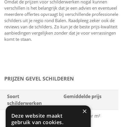
Omdat de prijzen voor schilderwerken nogal kunnen
verschillen is het belangrijk dat je een advies en eventueel
meerdere offertes opvraagt bij verschillende professionele
schilders uit je regio rond Balen. Raadpleeg zeker ook de
reviews van de schilders. Zo kun je de beste prijs-kwaliteit
aanbiedingen vergelijken zonder dat je voor verrassingen
komt te staan.
PRIJZEN GEVEL SCHILDEREN
Soort
Gemiddelde prijs
schilderwerken
×
Deze website maakt
Gevel schilderen met
€ 15 - € 30 per m²
gebruik van cookies.
acrylaatverf