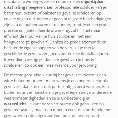
nochtans je woning weer een moderne en
eigentijdse
uitstraling
meegeven. Een professionele schilder kan je
betonnen, bezette of bakstenen gevel al schilderen op
enkele dagen tijd, indien er geen al te grote beschadigingen
zijn aan de buitenmuren of de ondergrond. Met een grote
precisie en gedetailleerde afwerking, zal hij snel maar
efficiënt de muur van je huis schilderen met een
hoogwaardige gevelverf. Dankzij de goede ademende en
hechtende eigenschappen van de verf, zit je met je
geschilderde gevel weer goed voor enkele tientallen jaren.
Bovendien verkrijg je, door de gevel van je huis te
schilderen, zo ook een meerwaarde voor je woning.
De meeste gebruikte kleur bij het gevel schilderen is een
witte buitenmuur verf, maar wens je een andere kleur als
gevelverf, dan kan dit ook perfect uitgevoerd worden. Een
buitenmuur verf beschermt je gevel tegen de veranderende
weersomstandigheden en ze is Uv-bestendig en
waterdicht
. Je kunt deze verf buiten ook gebruiken bij
gevelrenovaties, maar dan moeten eerst de voorbereidende
gevelwerken zijn uitgevoerd en moet de ondergrond