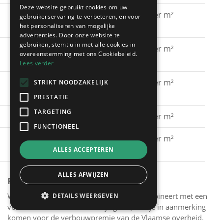
Deze website gebruikt cookies om uw
Gevel schilderen met
€ 15 - € 30 per m²
gebruikerservaring te verbeteren, en voor
silicaatverf
het personaliseren van mogelijke
advertenties. Door onze website te
gebruiken, stemt u in met alle cookies in
Gevel schilderen met
€ 20 - € 40 per m²
overeenstemming met ons Cookiebeleid.
hybride verf
Lees verder
Gevel schilderen met
€ 40 - € 60 per m²
STRIKT NOODZAKELIJK
spuitkurk
PRESTATIE
TARGETING
Gevel kaleien
€ 25 - € 40 per m²
FUNCTIONEEL
Gevel verven met een
€ 15 - € 30 per m²
primer
ALLES ACCEPTEREN
ALLES AFWIJZEN
PREMIES
Wanneer je het schilderen van je gevel combineert met een
DETAILS WEERGEVEN
verbeterde muurisolatie van je gevel, kun je in aanmerking
komen voor de verbouwpremie van de Vlaamse overheid.