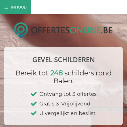
INHOUD
Mogelijke gevel schilderwerken
Verfsoorten
Hoe gaat een schilder te werk?
GEVEL SCHILDEREN
Bedrijf registreren
Bereik tot
248
schilders rond
Balen.
Ontvang tot 3 offertes
Gratis & Vrijblijvend
U vergelijkt en beslist