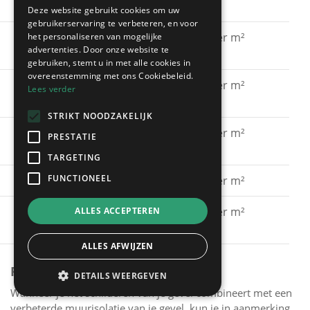
acrylaatverf
Deze website gebruikt cookies om uw
gebruikerservaring te verbeteren, en voor
Gevel schilderen met
€ 15 - € 30 per m²
het personaliseren van mogelijke
advertenties. Door onze website te
silicaatverf
gebruiken, stemt u in met alle cookies in
overeenstemming met ons Cookiebeleid.
Gevel schilderen met
€ 20 - € 40 per m²
Lees verder
hybride verf
STRIKT NOODZAKELIJK
Gevel schilderen met
€ 40 - € 60 per m²
PRESTATIE
spuitkurk
TARGETING
FUNCTIONEEL
Gevel kaleien
€ 25 - € 40 per m²
Gevel verven met een
€ 15 - € 30 per m²
ALLES ACCEPTEREN
primer
ALLES AFWIJZEN
PREMIES
DETAILS WEERGEVEN
Wanneer je het schilderen van je gevel combineert met een
verbeterde muurisolatie van je gevel, kun je in aanmerking