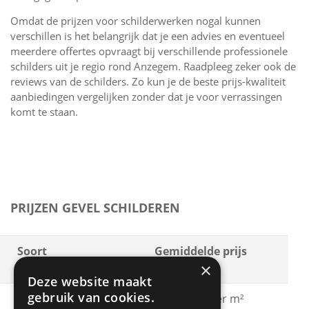
Omdat de prijzen voor schilderwerken nogal kunnen
verschillen is het belangrijk dat je een advies en eventueel
meerdere offertes opvraagt bij verschillende professionele
schilders uit je regio rond Anzegem. Raadpleeg zeker ook de
reviews van de schilders. Zo kun je de beste prijs-kwaliteit
aanbiedingen vergelijken zonder dat je voor verrassingen
komt te staan.
PRIJZEN GEVEL SCHILDEREN
Soort
Gemiddelde prijs
×
schilderwerken
Deze website maakt
gebruik van cookies.
Gevel schilderen met
€ 15 - € 30 per m²