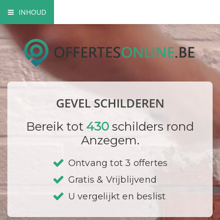
INHOUD
Mogelijke gevel schilderwerken
Verfsoorten
Hoe gaat een schilder te werk?
GEVEL SCHILDEREN
Bedrijf registreren
Bereik tot
430
schilders rond
Anzegem.
Ontvang tot 3 offertes
Gratis & Vrijblijvend
U vergelijkt en beslist