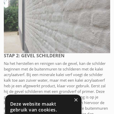
STAP 2: GEVEL SCHILDEREN
Na het herstellen en reinigen van de gevel, kan de schilder
beginnen met de buitenmuren te schilderen met de kalei
acrylaatverf. Bij een minerale kalei verf voegt de schilder
kalk toe aan zuiver water, maar met een kalei acrylaatverf
heb je een afgewerkt product, klaar voor gebruik. Eerst zal
hij de gevel schilderen met een grondverf of primer. Deze
primer zorgt ervoor dat er een goede hechting is op je
×
buitenmuren en het is dan ook belangrijk om hiervoor de
Deze website maakt
meest geschikte primer te gebruiken. Poreuze buitenmuren
gebruik van cookies.
hebben een andere primer nodig als grondlaag dan