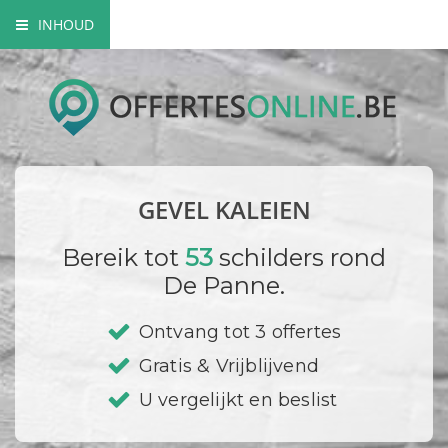
INHOUD
Wat is kaleien?
Hoe gaat een schilder te werk?
Kalei acrylaatverf
GEVEL KALEIEN
Bedrijf registreren
Bereik tot
53
schilders rond
De Panne.
Ontvang tot 3 offertes
Gratis & Vrijblijvend
U vergelijkt en beslist