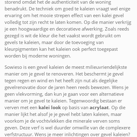
storend omdat het de authenticiteit van de woning
benadrukt. De techniek om goed te kaleien vraagt wel enige
ervaring om het mooie strepen effect van een kalei gevel
volledig tot zijn recht te laten komen. Op die manier verkrijg
je een hoogwaardige en decoratieve afwerking. Zoals reeds
gezegd is wit de kleur die het vaakst wordt gebruikt om
gevels te kaleien, maar door de toevoeging van
kleurpigmenten kan het kaleien ook perfect toegepast
worden bij moderne woningen.
Sowieso is een gevel kaleien de meest milieuvriendelijkste
manier om je gevel te renoveren. Het beschermt je gevel
tegen regen en wind en het heeft zijn nut als degelijke
gevelrenovatie door de jaren heen reeds bewezen. Wens je
geen vlekvorming, dan kun je gaan voor een alternatieve
manier om je gevel te kaleien. Tegenwoordig bestaan er
verven met een
kalei look
op basis van
acrylaat
. Op die
manier lijkt het alsof je je gevel hebt laten kaleien, maar
voorkom je de vochtvlekken die minerale verven soms
geven. Deze verf is wel duurder omwille van de complexere
verfstructuur. Wens je meer inlichtingen over gevel kaleien?