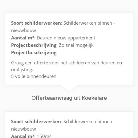
Soort schilderwerken
: Schilderwerken binnen -
nieuwbouw
Aantal m²
: Deuren nieuw appartement
Projectbeschrijving
: Zo snel mogelijk
Projectbeschrijving
:
Graag een offerte voor het schilderen van deuren en
omlijsting.
5 volle binnendeuren
1 voordeur aan de binnenkant
1 deur met raam in ( living )
1 achterwand toilet
Offerteaanvraag uit Koekelare
+ de omlijsting
Soort schilderwerken
: Schilderwerken binnen -
nieuwbouw
Aantal m²
: 150m²