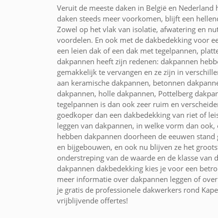
Veruit de meeste daken in België en Nederland
daken steeds meer voorkomen, blijft een hell
Zowel op het vlak van isolatie, afwatering en n
voordelen. En ook met de dakbedekking voor een
een leien dak of een dak met tegelpannen, plat
dakpannen heeft zijn redenen: dakpannen hebben 
gemakkelijk te vervangen en ze zijn in verschil
aan keramische dakpannen, betonnen dakpanne
dakpannen, holle dakpannen, Pottelberg dakpa
tegelpannen is dan ook zeer ruim en verscheid
goedkoper dan een dakbedekking van riet of leis
leggen van dakpannen, in welke vorm dan ook, 
hebben dakpannen doorheen de eeuwen stand 
en bijgebouwen, en ook nu blijven ze het groo
onderstreping van de waarde en de klasse van 
dakpannen dakbedekking kies je voor een betrou
meer informatie over dakpannen leggen of over
je gratis de professionele dakwerkers rond Kapel
vrijblijvende offertes!