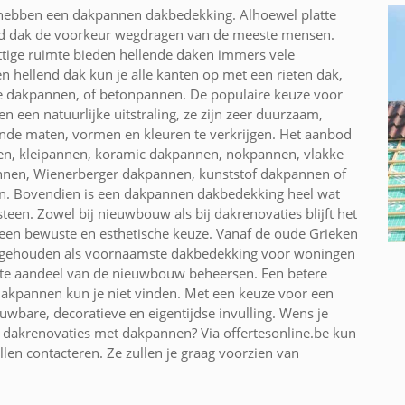
 hebben een dakpannen dakbedekking. Alhoewel platte
end dak de voorkeur wegdragen van de meeste mensen.
uttige ruimte bieden hellende daken immers vele
 hellend dak kun je alle kanten op met een rieten dak,
te dakpannen, of betonpannen. De populaire keuze voor
een natuurlijke uitstraling, ze zijn zeer duurzaam,
lende maten, vormen en kleuren te verkrijgen. Het aanbod
n, kleipannen, koramic dakpannen, nokpannen, vlakke
nnen, Wienerberger dakpannen, kunststof dakpannen of
en. Bovendien is een dakpannen dakbedekking heel wat
teen. Zowel bij nieuwbouw als bij dakrenovaties blijft het
een bewuste en esthetische keuze. Vanaf de oude Grieken
gehouden als voornaamste dakbedekking voor woningen
tste aandeel van de nieuwbouw beheersen. Een betere
dakpannen kun je niet vinden. Met een keuze voor een
wbare, decoratieve en eigentijdse invulling. Wens je
 dakrenovaties met dakpannen? Via offertesonline.be kun
len contacteren. Ze zullen je graag voorzien van