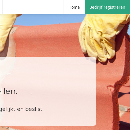
Home
Bedrijf registreren
len.
elijkt en beslist