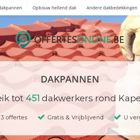
 dakpannen
Opbouw hellend dak
Andere dakbedekkingen
DAKPANNEN
ik tot
451
dakwerkers rond Kapel
3 offertes
Gratis & Vrijblijvend
U verg