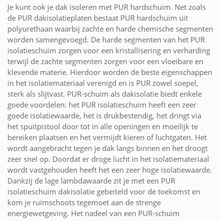
Je kunt ook je dak isoleren met PUR hardschuim. Net zoals
de PUR dakisolatieplaten bestaat PUR hardschuim uit
polyurethaan waarbij zachte en harde chemische segmenten
worden samengevoegd. De harde segmenten van het PUR
isolatieschuim zorgen voor een kristallisering en verharding
terwijl de zachte segmenten zorgen voor een vloeibare en
klevende materie. Hierdoor worden de beste eigenschappen
in het isolatiemateriaal verenigd en is PUR zowel soepel,
sterk als slijtvast. PUR-schuim als dakisolatie biedt enkele
goede voordelen: het PUR isolatieschuim heeft een zeer
goede isolatiewaarde, het is drukbestendig, het dringt via
het spuitpistool door tot in alle openingen en moeilijk te
bereiken plaatsen en het vermijdt kieren of luchtgaten. Het
wordt aangebracht tegen je dak langs binnen en het droogt
zeer snel op. Doordat er droge lucht in het isolatiemateriaal
wordt vastgehouden heeft het een zeer hoge isolatiewaarde.
Dankzij de lage lambdawaarde zit je met een PUR
isolatieschuim dakisolatie gebeiteld voor de toekomst en
kom je ruimschoots tegemoet aan de strenge
energiewetgeving. Het nadeel van een PUR-schuim