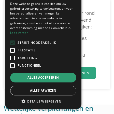
Deze website gebruikt cookies om uw
gebruikerservaring te verbeteren, en voor
Vind een geschikte dakwerker rond
het personaliseren van mogelijke
advertenties. Door onze website te
Nieuwerkerken door vrijblijvend
gebruiken, stemt u in met alle cookies in
meerdere offertes te vergelijken:
overeenstemming met ons Cookiebeleid.
Lees verder
Ontvang tot 3 offertes
STRIKT NOODZAKELIJK
Gratis & Vrijblijvend
PRESTATIE
U vergelijkt en beslist
TARGETING
FUNCTIONEEL
MIJN OFFERTEAANVRAAG INDIENEN
ALLES ACCEPTEREN
ALLES AFWIJZEN
DETAILS WEERGEVEN
Wettelijke verplichtingen en