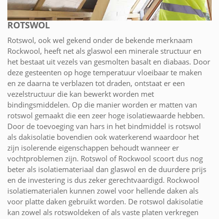
ROTSWOL
Rotswol, ook wel gekend onder de bekende merknaam
Rockwool, heeft net als glaswol een minerale structuur en
het bestaat uit vezels van gesmolten basalt en diabaas. Door
deze gesteenten op hoge temperatuur vloeibaar te maken
en ze daarna te verblazen tot draden, ontstaat er een
vezelstructuur die kan bewerkt worden met
bindingsmiddelen. Op die manier worden er matten van
rotswol gemaakt die een zeer hoge isolatiewaarde hebben.
Door de toevoeging van hars in het bindmiddel is rotswol
als dakisolatie bovendien ook waterkerend waardoor het
zijn isolerende eigenschappen behoudt wanneer er
vochtproblemen zijn. Rotswol of Rockwool scoort dus nog
beter als isolatiemateriaal dan glaswol en de duurdere prijs
en de investering is dus zeker gerechtvaardigd. Rockwool
isolatiematerialen kunnen zowel voor hellende daken als
voor platte daken gebruikt worden. De rotswol dakisolatie
kan zowel als rotswoldeken of als vaste platen verkregen