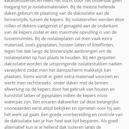
kwaliteitsverlies en heeft het vocht door het onderdak geen
toegang tot je isolatiematerialen. Bij de meeste hellende
daken gebeurt de plaatsing van de dakisolatie aan de
binnenzijde, tussen de kepers. Bij isolatierollen worden deze
rollen of dekens vastgeniet of genageld aan de onderkant
van de kepers zodat er een maximale opvulling is van de
tussenruimtes. Bij de isolatieplaten zal men vaak extra
materiaal, zoals gipsplaten, houten latten of kleeflinten,
tegen het dak langs de binnenzijde aanbrengen om de
isolatieplaten op hun plaats te houden. Bij een gespoten
dakisolatie worden de uitspringende isolatiestukken nadien
verwijderd zodat men het dampscherm makkelijk kan
plaatsen. Soms wordt er geen extra materiaal voorzien en
werkt men rechtstreeks onder daken met de binnen
afwerking op de kepers door het gebruik van houten en
kunststof latten of gipsplaten indien de kepers mooi
waterpas zijn. Een ervaren dakwerker zal deze belangrijke
voorwaarden eerst altijd bekijken en opmeten voor hij aan
het werk zal gaan. Een goede voorbereiding en controle van
de dakisolatie kan je hier heel wat tijd besparen. Als goed
alternatief kun je je hellend dak isoleren langs de