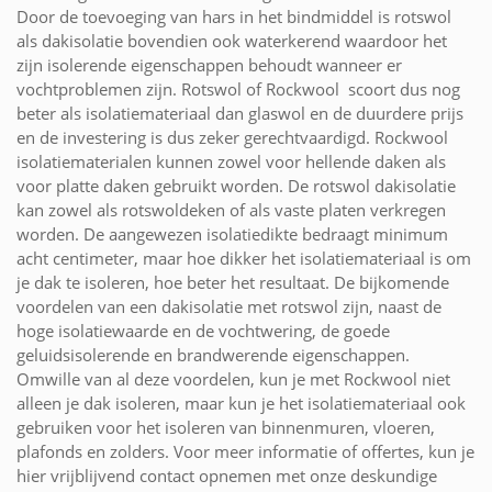
Door de toevoeging van hars in het bindmiddel is rotswol
als dakisolatie bovendien ook waterkerend waardoor het
zijn isolerende eigenschappen behoudt wanneer er
vochtproblemen zijn. Rotswol of Rockwool scoort dus nog
beter als isolatiemateriaal dan glaswol en de duurdere prijs
en de investering is dus zeker gerechtvaardigd. Rockwool
isolatiematerialen kunnen zowel voor hellende daken als
voor platte daken gebruikt worden. De rotswol dakisolatie
kan zowel als rotswoldeken of als vaste platen verkregen
worden. De aangewezen isolatiedikte bedraagt minimum
acht centimeter, maar hoe dikker het isolatiemateriaal is om
je dak te isoleren, hoe beter het resultaat. De bijkomende
voordelen van een dakisolatie met rotswol zijn, naast de
hoge isolatiewaarde en de vochtwering, de goede
geluidsisolerende en brandwerende eigenschappen.
Omwille van al deze voordelen, kun je met Rockwool niet
alleen je dak isoleren, maar kun je het isolatiemateriaal ook
gebruiken voor het isoleren van binnenmuren, vloeren,
plafonds en zolders. Voor meer informatie of offertes, kun je
hier vrijblijvend contact opnemen met onze deskundige