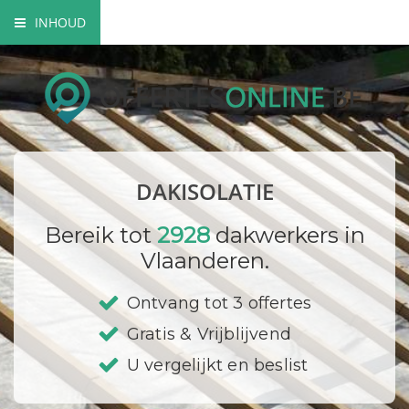
INHOUD
Soorten dakisolatie
Mogelijkheden dakisolatie
Wettelijke verplichtingen
DAKISOLATIE
Bedrijf registreren
Bereik tot
2928
dakwerkers in
Vlaanderen.
Ontvang tot 3 offertes
Gratis & Vrijblijvend
U vergelijkt en beslist