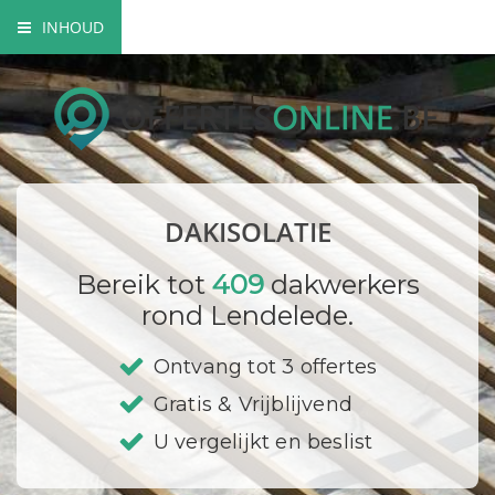
INHOUD
Soorten dakisolatie
Mogelijkheden dakisolatie
Wettelijke verplichtingen
DAKISOLATIE
Bedrijf registreren
Bereik tot
409
dakwerkers
rond Lendelede.
Ontvang tot 3 offertes
Gratis & Vrijblijvend
U vergelijkt en beslist