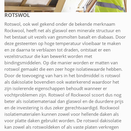
ROTSWOL
Rotswol, ook wel gekend onder de bekende merknaam
Rockwool, heeft net als glaswol een minerale structuur en
het bestaat uit vezels van gesmolten basalt en diabaas. Door
deze gesteenten op hoge temperatuur vloeibaar te maken
en ze daarna te verblazen tot draden, ontstaat er een
vezelstructuur die kan bewerkt worden met
bindingsmiddelen. Op die manier worden er matten van
rotswol gemaakt die een zeer hoge isolatiewaarde hebben.
Door de toevoeging van hars in het bindmiddel is rotswol
als dakisolatie bovendien ook waterkerend waardoor het
zijn isolerende eigenschappen behoudt wanneer er
vochtproblemen zijn. Rotswol of Rockwool scoort dus nog
beter als isolatiemateriaal dan glaswol en de duurdere prijs
en de investering is dus zeker gerechtvaardigd. Rockwool
isolatiematerialen kunnen zowel voor hellende daken als
voor platte daken gebruikt worden. De rotswol dakisolatie
kan zowel als rotswoldeken of als vaste platen verkregen