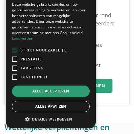
Deze website gebruikt cookies om uw
gebruikerservaring te verbeteren, en voor
Vind een geschikte dakwerker rond
het personaliseren van mogelijke
advertenties. Door onze website te
Lendelede door vrijblijvend meerdere
gebruiken, stemt u in met alle cookies in
offertes te vergelijken:
overeenstemming met ons Cookiebeleid.
Lees verder
Ontvang tot 3 offertes
STRIKT NOODZAKELIJK
Gratis & Vrijblijvend
PRESTATIE
U vergelijkt en beslist
TARGETING
FUNCTIONEEL
MIJN OFFERTEAANVRAAG INDIENEN
ALLES ACCEPTEREN
ALLES AFWIJZEN
DETAILS WEERGEVEN
Wettelijke verplichtingen en