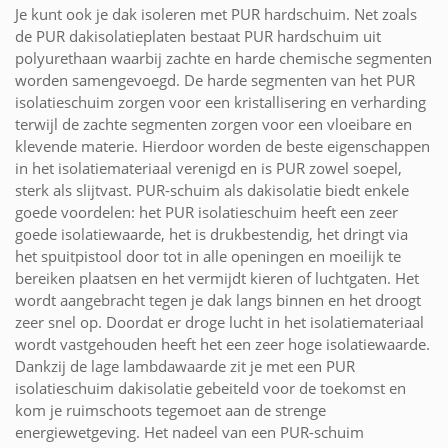
Je kunt ook je dak isoleren met PUR hardschuim. Net zoals
de PUR dakisolatieplaten bestaat PUR hardschuim uit
polyurethaan waarbij zachte en harde chemische segmenten
worden samengevoegd. De harde segmenten van het PUR
isolatieschuim zorgen voor een kristallisering en verharding
terwijl de zachte segmenten zorgen voor een vloeibare en
klevende materie. Hierdoor worden de beste eigenschappen
in het isolatiemateriaal verenigd en is PUR zowel soepel,
sterk als slijtvast. PUR-schuim als dakisolatie biedt enkele
goede voordelen: het PUR isolatieschuim heeft een zeer
goede isolatiewaarde, het is drukbestendig, het dringt via
het spuitpistool door tot in alle openingen en moeilijk te
bereiken plaatsen en het vermijdt kieren of luchtgaten. Het
wordt aangebracht tegen je dak langs binnen en het droogt
zeer snel op. Doordat er droge lucht in het isolatiemateriaal
wordt vastgehouden heeft het een zeer hoge isolatiewaarde.
Dankzij de lage lambdawaarde zit je met een PUR
isolatieschuim dakisolatie gebeiteld voor de toekomst en
kom je ruimschoots tegemoet aan de strenge
energiewetgeving. Het nadeel van een PUR-schuim