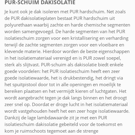
PUR-SCHUIM DAKISOLATIE
Je kunt ook je dak isoleren met PUR hardschuim. Net zoals
de PUR dakisolatieplaten bestaat PUR hardschuim uit
polyurethaan waarbij zachte en harde chemische segmenten
worden samengevoegd. De harde segmenten van het PUR
isolatieschuim zorgen voor een kristallisering en verharding
terwijl de zachte segmenten zorgen voor een vloeibare en
klevende materie. Hierdoor worden de beste eigenschappen
in het isolatiemateriaal verenigd en is PUR zowel soepel,
sterk als slijtvast. PUR-schuim als dakisolatie biedt enkele
goede voordelen: het PUR isolatieschuim heeft een zeer
goede isolatiewaarde, het is drukbestendig, het dringt via
het spuitpistool door tot in alle openingen en moeilijk te
bereiken plaatsen en het vermijdt kieren of luchtgaten. Het
wordt aangebracht tegen je dak langs binnen en het droogt
zeer snel op. Doordat er droge lucht in het isolatiemateriaal
wordt vastgehouden heeft het een zeer hoge isolatiewaarde.
Dankzij de lage lambdawaarde zit je met een PUR
isolatieschuim dakisolatie gebeiteld voor de toekomst en
kom je ruimschoots tegemoet aan de strenge