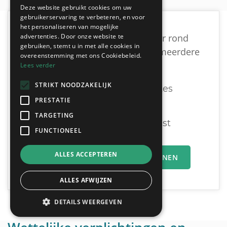
Deze website gebruikt cookies om uw
gebruikerservaring te verbeteren, en voor
het personaliseren van mogelijke
advertenties. Door onze website te
Vind een geschikte dakwerker rond
gebruiken, stemt u in met alle cookies in
Kruishoutem door vrijblijvend meerdere
overeenstemming met ons Cookiebeleid.
offertes te vergelijken:
Lees verder
STRIKT NOODZAKELIJK
Ontvang tot 3 offertes
PRESTATIE
Gratis & Vrijblijvend
TARGETING
U vergelijkt en beslist
FUNCTIONEEL
ALLES ACCEPTEREN
MIJN OFFERTEAANVRAAG INDIENEN
ALLES AFWIJZEN
DETAILS WEERGEVEN