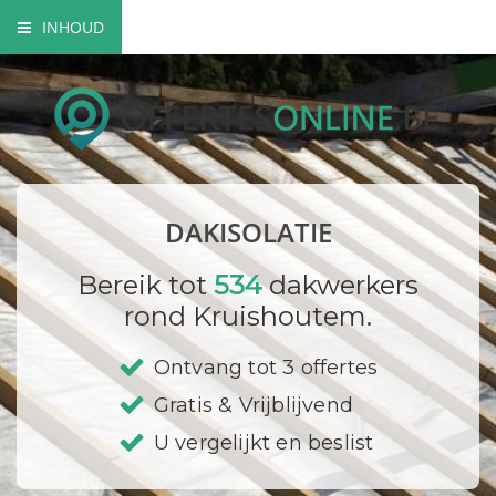
INHOUD
Soorten dakisolatie
Mogelijkheden dakisolatie
Wettelijke verplichtingen
DAKISOLATIE
Bedrijf registreren
Bereik tot
534
dakwerkers
rond Kruishoutem.
Ontvang tot 3 offertes
Gratis & Vrijblijvend
U vergelijkt en beslist