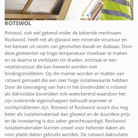
ROTSWOL
Rotswol, ook wel gekend onder de bekende merknaam
Rockwool, heeft net als glaswol een minerale structuur en
het bestaat uit vezels van gesmolten basalt en diabaas. Door
deze gesteenten op hoge temperatuur vloeibaar te maken
en ze daarna te verblazen tot draden, ontstaat er een
vezelstructuur die kan bewerkt worden met
bindingsmiddelen. Op die manier worden er matten van
rotswol gemaakt die een zeer hoge isolatiewaarde hebben.
Door de toevoeging van hars in het bindmiddel is rotswol
als dakisolatie bovendien ook waterkerend waardoor het
zijn isolerende eigenschappen behoudt wanneer er
vochtproblemen zijn. Rotswol of Rockwool scoort dus nog
beter als isolatiemateriaal dan glaswol en de duurdere prijs
en de investering is dus zeker gerechtvaardigd. Rockwool
isolatiematerialen kunnen zowel voor hellende daken als
voor platte daken gebruikt worden. De rotswol dakisolatie