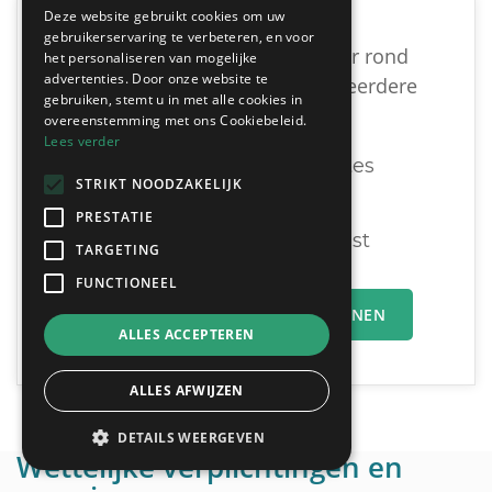
Deze website gebruikt cookies om uw
gebruikerservaring te verbeteren, en voor
Vind een geschikte dakwerker rond
het personaliseren van mogelijke
advertenties. Door onze website te
Herentals door vrijblijvend meerdere
gebruiken, stemt u in met alle cookies in
offertes te vergelijken:
overeenstemming met ons Cookiebeleid.
Lees verder
Ontvang tot 3 offertes
STRIKT NOODZAKELIJK
Gratis & Vrijblijvend
PRESTATIE
U vergelijkt en beslist
TARGETING
FUNCTIONEEL
MIJN OFFERTEAANVRAAG INDIENEN
ALLES ACCEPTEREN
ALLES AFWIJZEN
DETAILS WEERGEVEN
Wettelijke verplichtingen en