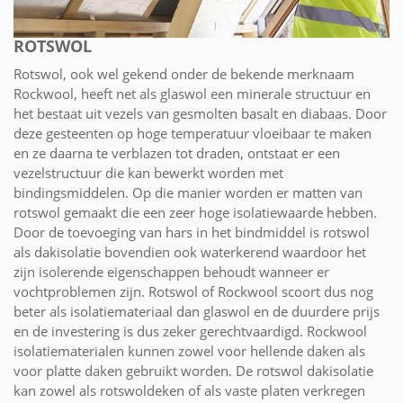
ROTSWOL
Rotswol, ook wel gekend onder de bekende merknaam
Rockwool, heeft net als glaswol een minerale structuur en
het bestaat uit vezels van gesmolten basalt en diabaas. Door
deze gesteenten op hoge temperatuur vloeibaar te maken
en ze daarna te verblazen tot draden, ontstaat er een
vezelstructuur die kan bewerkt worden met
bindingsmiddelen. Op die manier worden er matten van
rotswol gemaakt die een zeer hoge isolatiewaarde hebben.
Door de toevoeging van hars in het bindmiddel is rotswol
als dakisolatie bovendien ook waterkerend waardoor het
zijn isolerende eigenschappen behoudt wanneer er
vochtproblemen zijn. Rotswol of Rockwool scoort dus nog
beter als isolatiemateriaal dan glaswol en de duurdere prijs
en de investering is dus zeker gerechtvaardigd. Rockwool
isolatiematerialen kunnen zowel voor hellende daken als
voor platte daken gebruikt worden. De rotswol dakisolatie
kan zowel als rotswoldeken of als vaste platen verkregen