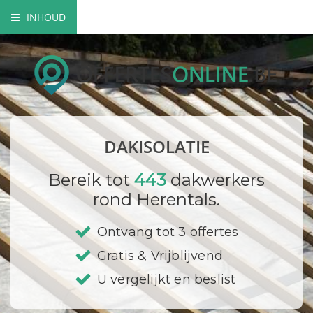
INHOUD
Soorten dakisolatie
Mogelijkheden dakisolatie
Wettelijke verplichtingen
DAKISOLATIE
Bedrijf registreren
Bereik tot
443
dakwerkers
rond Herentals.
Ontvang tot 3 offertes
Gratis & Vrijblijvend
U vergelijkt en beslist