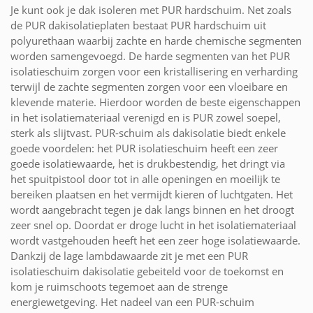
Je kunt ook je dak isoleren met PUR hardschuim. Net zoals
de PUR dakisolatieplaten bestaat PUR hardschuim uit
polyurethaan waarbij zachte en harde chemische segmenten
worden samengevoegd. De harde segmenten van het PUR
isolatieschuim zorgen voor een kristallisering en verharding
terwijl de zachte segmenten zorgen voor een vloeibare en
klevende materie. Hierdoor worden de beste eigenschappen
in het isolatiemateriaal verenigd en is PUR zowel soepel,
sterk als slijtvast. PUR-schuim als dakisolatie biedt enkele
goede voordelen: het PUR isolatieschuim heeft een zeer
goede isolatiewaarde, het is drukbestendig, het dringt via
het spuitpistool door tot in alle openingen en moeilijk te
bereiken plaatsen en het vermijdt kieren of luchtgaten. Het
wordt aangebracht tegen je dak langs binnen en het droogt
zeer snel op. Doordat er droge lucht in het isolatiemateriaal
wordt vastgehouden heeft het een zeer hoge isolatiewaarde.
Dankzij de lage lambdawaarde zit je met een PUR
isolatieschuim dakisolatie gebeiteld voor de toekomst en
kom je ruimschoots tegemoet aan de strenge
energiewetgeving. Het nadeel van een PUR-schuim