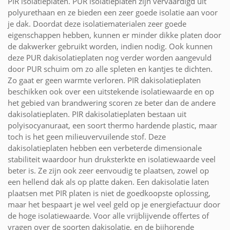
PIR isolatieplaten. PUR isolatieplaten zijn vervaardigd uit
polyurethaan en ze bieden een zeer goede isolatie aan voor
je dak. Doordat deze isolatiematerialen zeer goede
eigenschappen hebben, kunnen er minder dikke platen door
de dakwerker gebruikt worden, indien nodig. Ook kunnen
deze PUR dakisolatieplaten nog verder worden aangevuld
door PUR schuim om zo alle spleten en kantjes te dichten.
Zo gaat er geen warmte verloren. PIR dakisolatieplaten
beschikken ook over een uitstekende isolatiewaarde en op
het gebied van brandwering scoren ze beter dan de andere
dakisolatieplaten. PIR dakisolatieplaten bestaan uit
polyisocyanuraat, een soort thermo hardende plastic, maar
toch is het geen milieuvervuilende stof. Deze
dakisolatieplaten hebben een verbeterde dimensionale
stabiliteit waardoor hun druksterkte en isolatiewaarde veel
beter is. Ze zijn ook zeer eenvoudig te plaatsen, zowel op
een hellend dak als op platte daken. Een dakisolatie laten
plaatsen met PIR platen is niet de goedkoopste oplossing,
maar het bespaart je wel veel geld op je energiefactuur door
de hoge isolatiewaarde. Voor alle vrijblijvende offertes of
vragen over de soorten dakisolatie, en de bijhorende