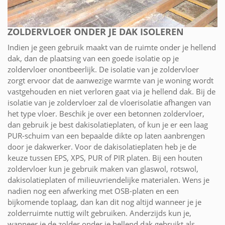
ZOLDERVLOER ONDER JE DAK ISOLEREN
Indien je geen gebruik maakt van de ruimte onder je hellend
dak, dan de plaatsing van een goede isolatie op je
zoldervloer onontbeerlijk. De isolatie van je zoldervloer
zorgt ervoor dat de aanwezige warmte van je woning wordt
vastgehouden en niet verloren gaat via je hellend dak. Bij de
isolatie van je zoldervloer zal de vloerisolatie afhangen van
het type vloer. Beschik je over een betonnen zoldervloer,
dan gebruik je best dakisolatieplaten, of kun je er een laag
PUR-schuim van een bepaalde dikte op laten aanbrengen
door je dakwerker. Voor de dakisolatieplaten heb je de
keuze tussen EPS, XPS, PUR of PIR platen. Bij een houten
zoldervloer kun je gebruik maken van glaswol, rotswol,
dakisolatieplaten of milieuvriendelijke materialen. Wens je
nadien nog een afwerking met OSB-platen en een
bijkomende toplaag, dan kan dit nog altijd wanneer je je
zolderruimte nuttig wilt gebruiken. Anderzijds kun je,
wanneer je de zolder onder je hellend dak gebruikt als