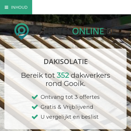
INHOUD
Soorten dakisolatie
Mogelijkheden dakisolatie
Wettelijke verplichtingen
DAKISOLATIE
Bedrijf registreren
Bereik tot
352
dakwerkers
rond Gooik.
Ontvang tot 3 offertes
Gratis & Vrijblijvend
U vergelijkt en beslist