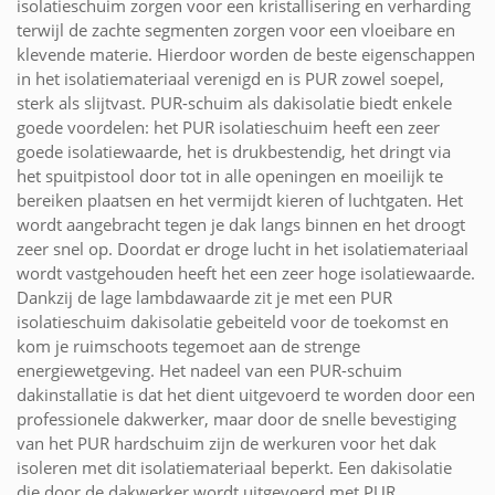
isolatieschuim zorgen voor een kristallisering en verharding
terwijl de zachte segmenten zorgen voor een vloeibare en
klevende materie. Hierdoor worden de beste eigenschappen
in het isolatiemateriaal verenigd en is PUR zowel soepel,
sterk als slijtvast. PUR-schuim als dakisolatie biedt enkele
goede voordelen: het PUR isolatieschuim heeft een zeer
goede isolatiewaarde, het is drukbestendig, het dringt via
het spuitpistool door tot in alle openingen en moeilijk te
bereiken plaatsen en het vermijdt kieren of luchtgaten. Het
wordt aangebracht tegen je dak langs binnen en het droogt
zeer snel op. Doordat er droge lucht in het isolatiemateriaal
wordt vastgehouden heeft het een zeer hoge isolatiewaarde.
Dankzij de lage lambdawaarde zit je met een PUR
isolatieschuim dakisolatie gebeiteld voor de toekomst en
kom je ruimschoots tegemoet aan de strenge
energiewetgeving. Het nadeel van een PUR-schuim
dakinstallatie is dat het dient uitgevoerd te worden door een
professionele dakwerker, maar door de snelle bevestiging
van het PUR hardschuim zijn de werkuren voor het dak
isoleren met dit isolatiemateriaal beperkt. Een dakisolatie
die door de dakwerker wordt uitgevoerd met PUR