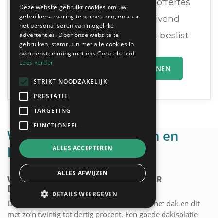
Ontvang tot 3 offertes
Deze website gebruikt cookies om uw
gebruikerservaring te verbeteren, en voor
Gratis & Vrijblijvend
het personaliseren van mogelijke
U vergelijkt en beslist
advertenties. Door onze website te
vergelijken:
gebruiken, stemt u in met alle cookies in
overeenstemming met ons Cookiebeleid.
Lees verder
MIJN OFFERTEAANVRAAG INDIENEN
STRIKT NOODZAKELIJK
PRESTATIE
TARGETING
FUNCTIONEEL
Wettelijke verplichtingen en
premies
ALLES ACCEPTEREN
ALLES AFWIJZEN
WETTELIJKE VERPLICHTINGEN VOOR
DAKISOLATIE
DETAILS WEERGEVEN
De meeste warmte van je huis ontsnapt via het dak en dit
met zo’n twintig tot dertig procent. Een goede dakisolatie