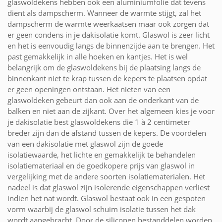
glaswoldekens hebben ook een aluminiumfolie dat tevens
dient als dampscherm. Wanneer de warmte stijgt, zal het
dampscherm de warmte weerkaatsen maar ook zorgen dat
er geen condens in je dakisolatie komt. Glaswol is zeer licht
en het is eenvoudig langs de binnenzijde aan te brengen. Het
past gemakkelijk in alle hoeken en kantjes. Het is wel
belangrijk om de glaswoldekens bij de plaatsing langs de
binnenkant niet te krap tussen de kepers te plaatsen opdat
er geen openingen ontstaan. Het nieten van een
glaswoldeken gebeurt dan ook aan de onderkant van de
balken en niet aan de zijkant. Over het algemeen kies je voor
je dakisolatie best glaswoldekens die 1 à 2 centimeter
breder zijn dan de afstand tussen de kepers. De voordelen
van een dakisolatie met glaswol zijn de goede
isolatiewaarde, het lichte en gemakkelijk te behandelen
isolatiemateriaal en de goedkopere prijs van glaswol in
vergelijking met de andere soorten isolatiematerialen. Het
nadeel is dat glaswol zijn isolerende eigenschappen verliest
indien het nat wordt. Glaswol bestaat ook in een gespoten
vorm waarbij de glaswol schuim isolatie tussen het dak
wordt aangebracht. Door de siliconen bestanddelen worden