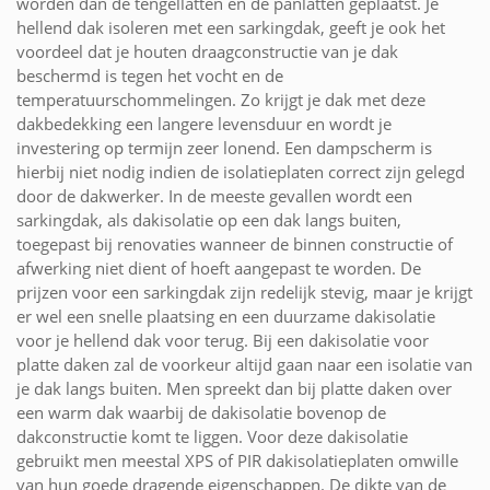
worden dan de tengellatten en de panlatten geplaatst. Je
hellend dak isoleren met een sarkingdak, geeft je ook het
voordeel dat je houten draagconstructie van je dak
beschermd is tegen het vocht en de
temperatuurschommelingen. Zo krijgt je dak met deze
dakbedekking een langere levensduur en wordt je
investering op termijn zeer lonend. Een dampscherm is
hierbij niet nodig indien de isolatieplaten correct zijn gelegd
door de dakwerker. In de meeste gevallen wordt een
sarkingdak, als dakisolatie op een dak langs buiten,
toegepast bij renovaties wanneer de binnen constructie of
afwerking niet dient of hoeft aangepast te worden. De
prijzen voor een sarkingdak zijn redelijk stevig, maar je krijgt
er wel een snelle plaatsing en een duurzame dakisolatie
voor je hellend dak voor terug. Bij een dakisolatie voor
platte daken zal de voorkeur altijd gaan naar een isolatie van
je dak langs buiten. Men spreekt dan bij platte daken over
een warm dak waarbij de dakisolatie bovenop de
dakconstructie komt te liggen. Voor deze dakisolatie
gebruikt men meestal XPS of PIR dakisolatieplaten omwille
van hun goede dragende eigenschappen. De dikte van de