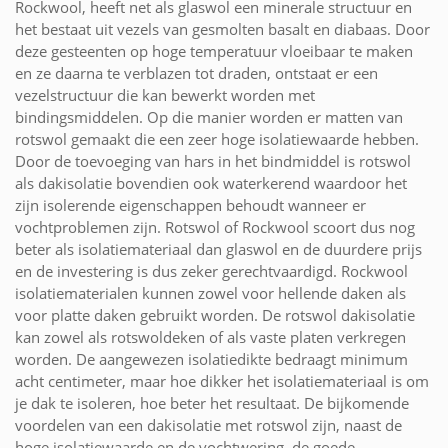
Rockwool, heeft net als glaswol een minerale structuur en
het bestaat uit vezels van gesmolten basalt en diabaas. Door
deze gesteenten op hoge temperatuur vloeibaar te maken
en ze daarna te verblazen tot draden, ontstaat er een
vezelstructuur die kan bewerkt worden met
bindingsmiddelen. Op die manier worden er matten van
rotswol gemaakt die een zeer hoge isolatiewaarde hebben.
Door de toevoeging van hars in het bindmiddel is rotswol
als dakisolatie bovendien ook waterkerend waardoor het
zijn isolerende eigenschappen behoudt wanneer er
vochtproblemen zijn. Rotswol of Rockwool scoort dus nog
beter als isolatiemateriaal dan glaswol en de duurdere prijs
en de investering is dus zeker gerechtvaardigd. Rockwool
isolatiematerialen kunnen zowel voor hellende daken als
voor platte daken gebruikt worden. De rotswol dakisolatie
kan zowel als rotswoldeken of als vaste platen verkregen
worden. De aangewezen isolatiedikte bedraagt minimum
acht centimeter, maar hoe dikker het isolatiemateriaal is om
je dak te isoleren, hoe beter het resultaat. De bijkomende
voordelen van een dakisolatie met rotswol zijn, naast de
hoge isolatiewaarde en de vochtwering, de goede