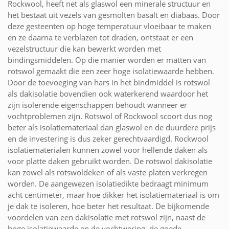
Rockwool, heeft net als glaswol een minerale structuur en
het bestaat uit vezels van gesmolten basalt en diabaas. Door
deze gesteenten op hoge temperatuur vloeibaar te maken
en ze daarna te verblazen tot draden, ontstaat er een
vezelstructuur die kan bewerkt worden met
bindingsmiddelen. Op die manier worden er matten van
rotswol gemaakt die een zeer hoge isolatiewaarde hebben.
Door de toevoeging van hars in het bindmiddel is rotswol
als dakisolatie bovendien ook waterkerend waardoor het
zijn isolerende eigenschappen behoudt wanneer er
vochtproblemen zijn. Rotswol of Rockwool scoort dus nog
beter als isolatiemateriaal dan glaswol en de duurdere prijs
en de investering is dus zeker gerechtvaardigd. Rockwool
isolatiematerialen kunnen zowel voor hellende daken als
voor platte daken gebruikt worden. De rotswol dakisolatie
kan zowel als rotswoldeken of als vaste platen verkregen
worden. De aangewezen isolatiedikte bedraagt minimum
acht centimeter, maar hoe dikker het isolatiemateriaal is om
je dak te isoleren, hoe beter het resultaat. De bijkomende
voordelen van een dakisolatie met rotswol zijn, naast de
hoge isolatiewaarde en de vochtwering, de goede