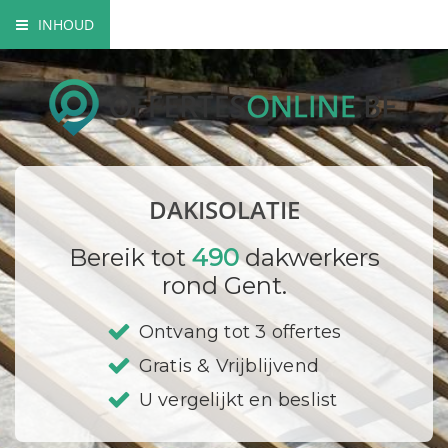
INHOUD
Soorten dakisolatie
Mogelijkheden dakisolatie
Wettelijke verplichtingen
DAKISOLATIE
Bedrijf registreren
Bereik tot
490
dakwerkers
rond Gent.
Ontvang tot 3 offertes
Gratis & Vrijblijvend
U vergelijkt en beslist