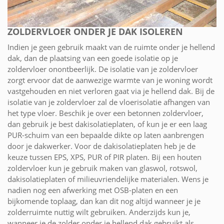
ZOLDERVLOER ONDER JE DAK ISOLEREN
Indien je geen gebruik maakt van de ruimte onder je hellend
dak, dan de plaatsing van een goede isolatie op je
zoldervloer onontbeerlijk. De isolatie van je zoldervloer
zorgt ervoor dat de aanwezige warmte van je woning wordt
vastgehouden en niet verloren gaat via je hellend dak. Bij de
isolatie van je zoldervloer zal de vloerisolatie afhangen van
het type vloer. Beschik je over een betonnen zoldervloer,
dan gebruik je best dakisolatieplaten, of kun je er een laag
PUR-schuim van een bepaalde dikte op laten aanbrengen
door je dakwerker. Voor de dakisolatieplaten heb je de
keuze tussen EPS, XPS, PUR of PIR platen. Bij een houten
zoldervloer kun je gebruik maken van glaswol, rotswol,
dakisolatieplaten of milieuvriendelijke materialen. Wens je
nadien nog een afwerking met OSB-platen en een
bijkomende toplaag, dan kan dit nog altijd wanneer je je
zolderruimte nuttig wilt gebruiken. Anderzijds kun je,
wanneer je de zolder onder je hellend dak gebruikt als