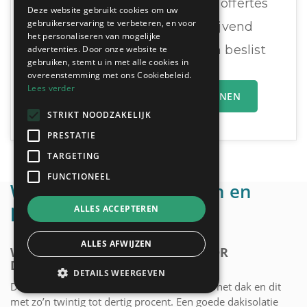
Ontvang tot 3 offertes
Deze website gebruikt cookies om uw
gebruikerservaring te verbeteren, en voor
Gratis & Vrijblijvend
het personaliseren van mogelijke
U vergelijkt en beslist
advertenties. Door onze website te
vergelijken:
gebruiken, stemt u in met alle cookies in
overeenstemming met ons Cookiebeleid.
Lees verder
MIJN OFFERTEAANVRAAG INDIENEN
STRIKT NOODZAKELIJK
PRESTATIE
TARGETING
FUNCTIONEEL
Wettelijke verplichtingen en
premies
ALLES ACCEPTEREN
ALLES AFWIJZEN
WETTELIJKE VERPLICHTINGEN VOOR
DAKISOLATIE
DETAILS WEERGEVEN
De meeste warmte van je huis ontsnapt via het dak en dit
met zo’n twintig tot dertig procent. Een goede dakisolatie