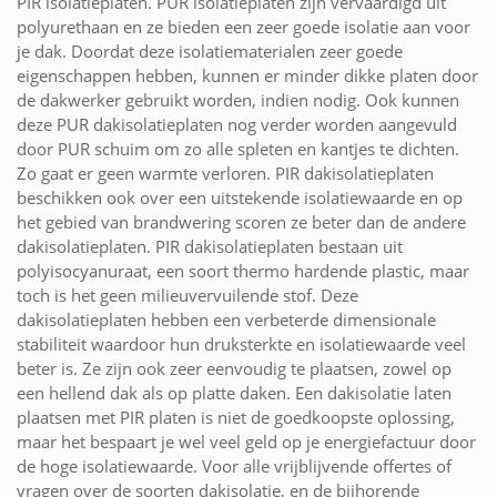
PIR isolatieplaten. PUR isolatieplaten zijn vervaardigd uit
polyurethaan en ze bieden een zeer goede isolatie aan voor
je dak. Doordat deze isolatiematerialen zeer goede
eigenschappen hebben, kunnen er minder dikke platen door
de dakwerker gebruikt worden, indien nodig. Ook kunnen
deze PUR dakisolatieplaten nog verder worden aangevuld
door PUR schuim om zo alle spleten en kantjes te dichten.
Zo gaat er geen warmte verloren. PIR dakisolatieplaten
beschikken ook over een uitstekende isolatiewaarde en op
het gebied van brandwering scoren ze beter dan de andere
dakisolatieplaten. PIR dakisolatieplaten bestaan uit
polyisocyanuraat, een soort thermo hardende plastic, maar
toch is het geen milieuvervuilende stof. Deze
dakisolatieplaten hebben een verbeterde dimensionale
stabiliteit waardoor hun druksterkte en isolatiewaarde veel
beter is. Ze zijn ook zeer eenvoudig te plaatsen, zowel op
een hellend dak als op platte daken. Een dakisolatie laten
plaatsen met PIR platen is niet de goedkoopste oplossing,
maar het bespaart je wel veel geld op je energiefactuur door
de hoge isolatiewaarde. Voor alle vrijblijvende offertes of
vragen over de soorten dakisolatie, en de bijhorende