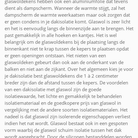
glaswoldekens hebben ook een aluminiumfolie dat tevens
dient als dampscherm. Wanneer de warmte stijgt, zal het
dampscherm de warmte weerkaatsen maar ook zorgen dat
er geen condens in je dakisolatie komt. Glaswol is zeer licht
en het is eenvoudig langs de binnenzijde aan te brengen. Het
past gemakkelijk in alle hoeken en kantjes. Het is wel
belangrijk om de glaswoldekens bij de plaatsing langs de
binnenkant niet te krap tussen de kepers te plaatsen opdat
er geen openingen ontstaan. Het nieten van een
glaswoldeken gebeurt dan ook aan de onderkant van de
balken en niet aan de zijkant. Over het algemeen kies je voor
je dakisolatie best glaswoldekens die 1 à 2 centimeter
breder zijn dan de afstand tussen de kepers. De voordelen
van een dakisolatie met glaswol zijn de goede
isolatiewaarde, het lichte en gemakkelijk te behandelen
isolatiemateriaal en de goedkopere prijs van glaswol in
vergelijking met de andere soorten isolatiematerialen. Het
nadeel is dat glaswol zijn isolerende eigenschappen verliest
indien het nat wordt. Glaswol bestaat ook in een gespoten
vorm waarbij de glaswol schuim isolatie tussen het dak
wordt aangebracht. Door de siliconen bestanddelen worden