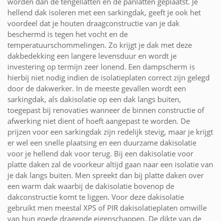
worden dan de tengellatten en de panlatten geplaatst. Je
hellend dak isoleren met een sarkingdak, geeft je ook het
voordeel dat je houten draagconstructie van je dak
beschermd is tegen het vocht en de
temperatuurschommelingen. Zo krijgt je dak met deze
dakbedekking een langere levensduur en wordt je
investering op termijn zeer lonend. Een dampscherm is
hierbij niet nodig indien de isolatieplaten correct zijn gelegd
door de dakwerker. In de meeste gevallen wordt een
sarkingdak, als dakisolatie op een dak langs buiten,
toegepast bij renovaties wanneer de binnen constructie of
afwerking niet dient of hoeft aangepast te worden. De
prijzen voor een sarkingdak zijn redelijk stevig, maar je krijgt
er wel een snelle plaatsing en een duurzame dakisolatie
voor je hellend dak voor terug. Bij een dakisolatie voor
platte daken zal de voorkeur altijd gaan naar een isolatie van
je dak langs buiten. Men spreekt dan bij platte daken over
een warm dak waarbij de dakisolatie bovenop de
dakconstructie komt te liggen. Voor deze dakisolatie
gebruikt men meestal XPS of PIR dakisolatieplaten omwille
van hun goede dragende eigenschappen. De dikte van de