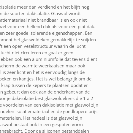
isolatie meer dan verdiend en het blijft nog
en de soorten dakisolatie. Glaswol wordt
latiemateriaal niet brandbaar is en ook niet
owel voor een hellend dak als voor een plat dak.
ien zeer goede isolerende eigenschappen. Een
 omdat het glaswoldeken gemakkelijk te snijden
ft een open vezelstructuur waarin de lucht
lucht niet circuleren en gaat er geen
bben ook een aluminiumfolie dat tevens dient
mpscherm de warmte weerkaatsen maar ook
 is zeer licht en het is eenvoudig langs de
oeken en kantjes. Het is wel belangrijk om de
e krap tussen de kepers te plaatsen opdat er
en gebeurt dan ook aan de onderkant van de
oor je dakisolatie best glaswoldekens die 1 à 2
e voordelen van een dakisolatie met glaswol zijn
andelen isolatiemateriaal en de goedkopere prijs
aterialen. Het nadeel is dat glaswol zijn
Glaswol bestaat ook in een gespoten vorm
aangebracht. Door de siliconen bestanddelen