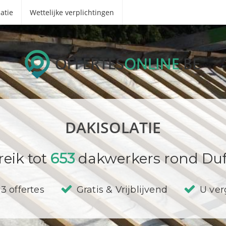
atie
Wettelijke verplichtingen
DAKISOLATIE
reik tot
653
dakwerkers rond Duff
3 offertes
Gratis & Vrijblijvend
U verg