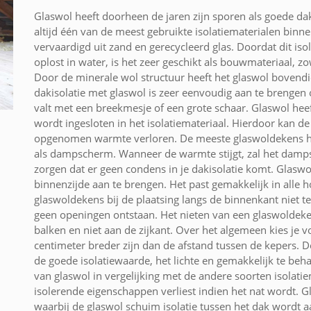
Glaswol heeft doorheen de jaren zijn sporen als goede dak
altijd één van de meest gebruikte isolatiematerialen binn
vervaardigd uit zand en gerecycleerd glas. Doordat dit iso
oplost in water, is het zeer geschikt als bouwmateriaal, z
Door de minerale wol structuur heeft het glaswol bovend
dakisolatie met glaswol is zeer eenvoudig aan te brengen
valt met een breekmesje of een grote schaar. Glaswol hee
wordt ingesloten in het isolatiemateriaal. Hierdoor kan de 
opgenomen warmte verloren. De meeste glaswoldekens he
als dampscherm. Wanneer de warmte stijgt, zal het da
zorgen dat er geen condens in je dakisolatie komt. Glaswol
binnenzijde aan te brengen. Het past gemakkelijk in alle h
glaswoldekens bij de plaatsing langs de binnenkant niet t
geen openingen ontstaan. Het nieten van een glaswoldek
balken en niet aan de zijkant. Over het algemeen kies je v
centimeter breder zijn dan de afstand tussen de kepers. D
de goede isolatiewaarde, het lichte en gemakkelijk te beh
van glaswol in vergelijking met de andere soorten isolatiem
isolerende eigenschappen verliest indien het nat wordt. 
waarbij de glaswol schuim isolatie tussen het dak wordt 