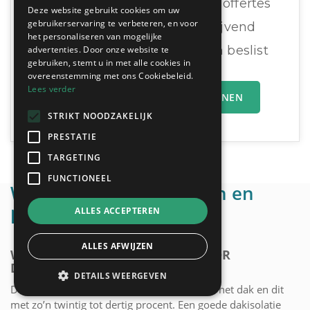
Ontvang tot 3 offertes
Deze website gebruikt cookies om uw
gebruikerservaring te verbeteren, en voor
Gratis & Vrijblijvend
het personaliseren van mogelijke
U vergelijkt en beslist
advertenties. Door onze website te
vergelijken:
gebruiken, stemt u in met alle cookies in
overeenstemming met ons Cookiebeleid.
Lees verder
MIJN OFFERTEAANVRAAG INDIENEN
STRIKT NOODZAKELIJK
PRESTATIE
TARGETING
FUNCTIONEEL
Wettelijke verplichtingen en
premies
ALLES ACCEPTEREN
ALLES AFWIJZEN
WETTELIJKE VERPLICHTINGEN VOOR
DAKISOLATIE
DETAILS WEERGEVEN
De meeste warmte van je huis ontsnapt via het dak en dit
met zo’n twintig tot dertig procent. Een goede dakisolatie