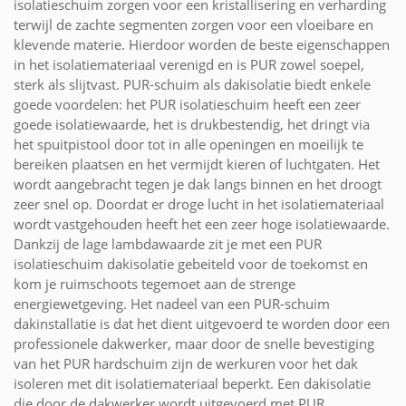
isolatieschuim zorgen voor een kristallisering en verharding
terwijl de zachte segmenten zorgen voor een vloeibare en
klevende materie. Hierdoor worden de beste eigenschappen
in het isolatiemateriaal verenigd en is PUR zowel soepel,
sterk als slijtvast. PUR-schuim als dakisolatie biedt enkele
goede voordelen: het PUR isolatieschuim heeft een zeer
goede isolatiewaarde, het is drukbestendig, het dringt via
het spuitpistool door tot in alle openingen en moeilijk te
bereiken plaatsen en het vermijdt kieren of luchtgaten. Het
wordt aangebracht tegen je dak langs binnen en het droogt
zeer snel op. Doordat er droge lucht in het isolatiemateriaal
wordt vastgehouden heeft het een zeer hoge isolatiewaarde.
Dankzij de lage lambdawaarde zit je met een PUR
isolatieschuim dakisolatie gebeiteld voor de toekomst en
kom je ruimschoots tegemoet aan de strenge
energiewetgeving. Het nadeel van een PUR-schuim
dakinstallatie is dat het dient uitgevoerd te worden door een
professionele dakwerker, maar door de snelle bevestiging
van het PUR hardschuim zijn de werkuren voor het dak
isoleren met dit isolatiemateriaal beperkt. Een dakisolatie
die door de dakwerker wordt uitgevoerd met PUR