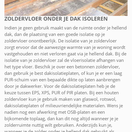
ZOLDERVLOER ONDER JE DAK ISOLEREN
Indien je geen gebruik maakt van de ruimte onder je hellend
dak, dan de plaatsing van een goede isolatie op je
zoldervloer onontbeerlijk. De isolatie van je zoldervloer
zorgt ervoor dat de aanwezige warmte van je woning wordt
vastgehouden en niet verloren gaat via je hellend dak. Bij de
isolatie van je zoldervloer zal de vloerisolatie afhangen van
het type vloer. Beschik je over een betonnen zoldervloer,
dan gebruik je best dakisolatieplaten, of kun je er een laag
PUR-schuim van een bepaalde dikte op laten aanbrengen
door je dakwerker. Voor de dakisolatieplaten heb je de
keuze tussen EPS, XPS, PUR of PIR platen. Bij een houten
zoldervloer kun je gebruik maken van glaswol, rotswol,
dakisolatieplaten of milieuvriendelijke materialen. Wens je
nadien nog een afwerking met OSB-platen en een
bijkomende toplaag, dan kan dit nog altijd wanneer je je
zolderruimte nuttig wilt gebruiken. Anderzijds kun je,
wanneer je de zolder onder je hellend dak gebruikt als