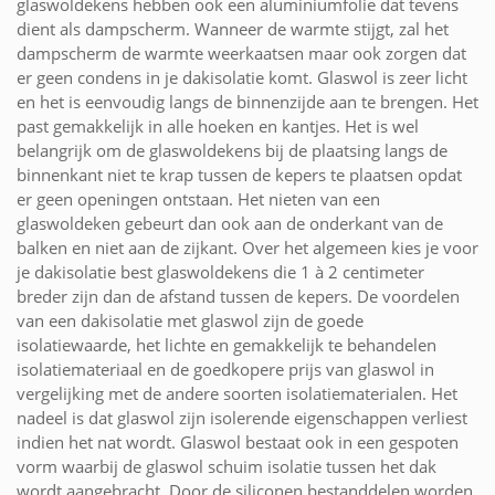
glaswoldekens hebben ook een aluminiumfolie dat tevens
dient als dampscherm. Wanneer de warmte stijgt, zal het
dampscherm de warmte weerkaatsen maar ook zorgen dat
er geen condens in je dakisolatie komt. Glaswol is zeer licht
en het is eenvoudig langs de binnenzijde aan te brengen. Het
past gemakkelijk in alle hoeken en kantjes. Het is wel
belangrijk om de glaswoldekens bij de plaatsing langs de
binnenkant niet te krap tussen de kepers te plaatsen opdat
er geen openingen ontstaan. Het nieten van een
glaswoldeken gebeurt dan ook aan de onderkant van de
balken en niet aan de zijkant. Over het algemeen kies je voor
je dakisolatie best glaswoldekens die 1 à 2 centimeter
breder zijn dan de afstand tussen de kepers. De voordelen
van een dakisolatie met glaswol zijn de goede
isolatiewaarde, het lichte en gemakkelijk te behandelen
isolatiemateriaal en de goedkopere prijs van glaswol in
vergelijking met de andere soorten isolatiematerialen. Het
nadeel is dat glaswol zijn isolerende eigenschappen verliest
indien het nat wordt. Glaswol bestaat ook in een gespoten
vorm waarbij de glaswol schuim isolatie tussen het dak
wordt aangebracht. Door de siliconen bestanddelen worden