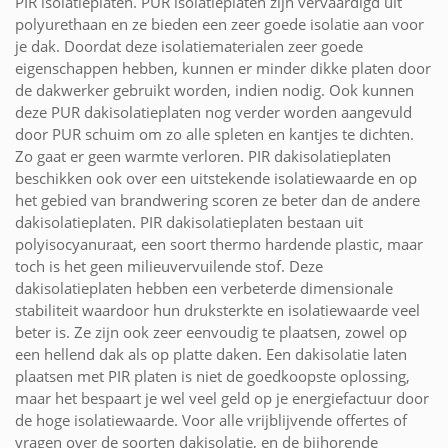
PIR isolatieplaten. PUR isolatieplaten zijn vervaardigd uit
polyurethaan en ze bieden een zeer goede isolatie aan voor
je dak. Doordat deze isolatiematerialen zeer goede
eigenschappen hebben, kunnen er minder dikke platen door
de dakwerker gebruikt worden, indien nodig. Ook kunnen
deze PUR dakisolatieplaten nog verder worden aangevuld
door PUR schuim om zo alle spleten en kantjes te dichten.
Zo gaat er geen warmte verloren. PIR dakisolatieplaten
beschikken ook over een uitstekende isolatiewaarde en op
het gebied van brandwering scoren ze beter dan de andere
dakisolatieplaten. PIR dakisolatieplaten bestaan uit
polyisocyanuraat, een soort thermo hardende plastic, maar
toch is het geen milieuvervuilende stof. Deze
dakisolatieplaten hebben een verbeterde dimensionale
stabiliteit waardoor hun druksterkte en isolatiewaarde veel
beter is. Ze zijn ook zeer eenvoudig te plaatsen, zowel op
een hellend dak als op platte daken. Een dakisolatie laten
plaatsen met PIR platen is niet de goedkoopste oplossing,
maar het bespaart je wel veel geld op je energiefactuur door
de hoge isolatiewaarde. Voor alle vrijblijvende offertes of
vragen over de soorten dakisolatie, en de bijhorende