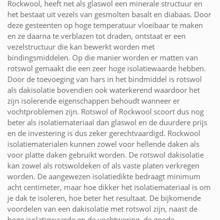
Rockwool, heeft net als glaswol een minerale structuur en
het bestaat uit vezels van gesmolten basalt en diabaas. Door
deze gesteenten op hoge temperatuur vloeibaar te maken
en ze daarna te verblazen tot draden, ontstaat er een
vezelstructuur die kan bewerkt worden met
bindingsmiddelen. Op die manier worden er matten van
rotswol gemaakt die een zeer hoge isolatiewaarde hebben.
Door de toevoeging van hars in het bindmiddel is rotswol
als dakisolatie bovendien ook waterkerend waardoor het
zijn isolerende eigenschappen behoudt wanneer er
vochtproblemen zijn. Rotswol of Rockwool scoort dus nog
beter als isolatiemateriaal dan glaswol en de duurdere prijs
en de investering is dus zeker gerechtvaardigd. Rockwool
isolatiematerialen kunnen zowel voor hellende daken als
voor platte daken gebruikt worden. De rotswol dakisolatie
kan zowel als rotswoldeken of als vaste platen verkregen
worden. De aangewezen isolatiedikte bedraagt minimum
acht centimeter, maar hoe dikker het isolatiemateriaal is om
je dak te isoleren, hoe beter het resultaat. De bijkomende
voordelen van een dakisolatie met rotswol zijn, naast de
hoge isolatiewaarde en de vochtwering, de goede