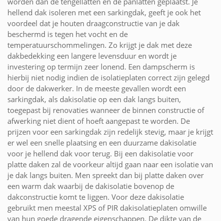
worden dan de tengellatten en de panlatten geplaatst. Je
hellend dak isoleren met een sarkingdak, geeft je ook het
voordeel dat je houten draagconstructie van je dak
beschermd is tegen het vocht en de
temperatuurschommelingen. Zo krijgt je dak met deze
dakbedekking een langere levensduur en wordt je
investering op termijn zeer lonend. Een dampscherm is
hierbij niet nodig indien de isolatieplaten correct zijn gelegd
door de dakwerker. In de meeste gevallen wordt een
sarkingdak, als dakisolatie op een dak langs buiten,
toegepast bij renovaties wanneer de binnen constructie of
afwerking niet dient of hoeft aangepast te worden. De
prijzen voor een sarkingdak zijn redelijk stevig, maar je krijgt
er wel een snelle plaatsing en een duurzame dakisolatie
voor je hellend dak voor terug. Bij een dakisolatie voor
platte daken zal de voorkeur altijd gaan naar een isolatie van
je dak langs buiten. Men spreekt dan bij platte daken over
een warm dak waarbij de dakisolatie bovenop de
dakconstructie komt te liggen. Voor deze dakisolatie
gebruikt men meestal XPS of PIR dakisolatieplaten omwille
van hun goede dragende eigenschappen. De dikte van de