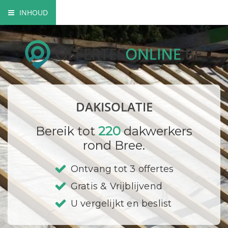
INHOUD
Soorten dakisolatie
Mogelijkheden dakisolatie
Wettelijke verplichtingen
DAKISOLATIE
Bedrijf registreren
Bereik tot
220
dakwerkers
rond Bree.
Ontvang tot 3 offertes
Gratis & Vrijblijvend
U vergelijkt en beslist