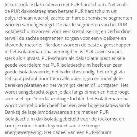
Je kunt ook je dak isoleren met PUR hardschuim. Net zoals
de PUR dakisolatieplaten bestaat PUR hardschuim uit
polyurethaan waarbij zachte en harde chemische segmenten
worden samengevoegd. De harde segmenten van het PUR
isolatieschuim zorgen voor een kristallisering en verharding
terwijl de zachte segmenten zorgen voor een vloeibare en
klevende materie. Hierdoor worden de beste eigenschappen
in het isolatiemateriaal verenigd en is PUR zowel soepel,
sterk als slijtvast. PUR-schuim als dakisolatie biedt enkele
goede voordelen: het PUR isolatieschuim heeft een zeer
goede isolatiewaarde, het is drukbestendig, het dringt via
het spuitpistool door tot in alle openingen en moeilijk te
bereiken plaatsen en het vermijdt kieren of luchtgaten. Het
wordt aangebracht tegen je dak langs binnen en het droogt
zeer snel op. Doordat er droge lucht in het isolatiemateriaal
wordt vastgehouden heeft het een zeer hoge isolatiewaarde.
Dankzij de lage lambdawaarde zit je met een PUR
isolatieschuim dakisolatie gebeiteld voor de toekomst en
kom je ruimschoots tegemoet aan de strenge
energiewetgeving. Het nadeel van een PUR-schuim