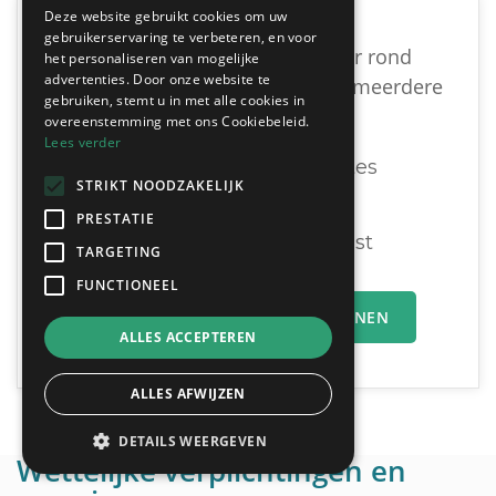
Deze website gebruikt cookies om uw
gebruikerservaring te verbeteren, en voor
Vind een geschikte dakwerker rond
het personaliseren van mogelijke
advertenties. Door onze website te
Beveren-Waas door vrijblijvend meerdere
gebruiken, stemt u in met alle cookies in
offertes te vergelijken:
overeenstemming met ons Cookiebeleid.
Lees verder
Ontvang tot 3 offertes
STRIKT NOODZAKELIJK
Gratis & Vrijblijvend
PRESTATIE
U vergelijkt en beslist
TARGETING
FUNCTIONEEL
MIJN OFFERTEAANVRAAG INDIENEN
ALLES ACCEPTEREN
ALLES AFWIJZEN
DETAILS WEERGEVEN
Wettelijke verplichtingen en