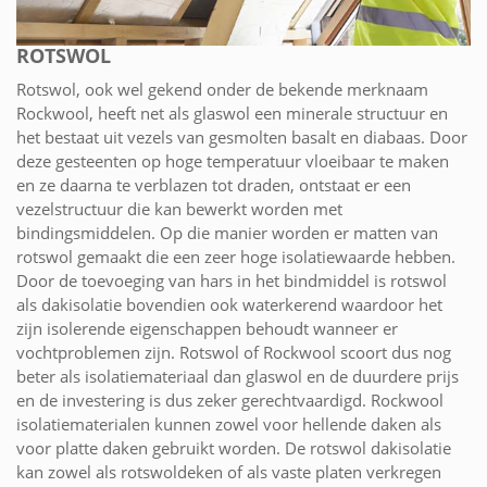
ROTSWOL
Rotswol, ook wel gekend onder de bekende merknaam
Rockwool, heeft net als glaswol een minerale structuur en
het bestaat uit vezels van gesmolten basalt en diabaas. Door
deze gesteenten op hoge temperatuur vloeibaar te maken
en ze daarna te verblazen tot draden, ontstaat er een
vezelstructuur die kan bewerkt worden met
bindingsmiddelen. Op die manier worden er matten van
rotswol gemaakt die een zeer hoge isolatiewaarde hebben.
Door de toevoeging van hars in het bindmiddel is rotswol
als dakisolatie bovendien ook waterkerend waardoor het
zijn isolerende eigenschappen behoudt wanneer er
vochtproblemen zijn. Rotswol of Rockwool scoort dus nog
beter als isolatiemateriaal dan glaswol en de duurdere prijs
en de investering is dus zeker gerechtvaardigd. Rockwool
isolatiematerialen kunnen zowel voor hellende daken als
voor platte daken gebruikt worden. De rotswol dakisolatie
kan zowel als rotswoldeken of als vaste platen verkregen