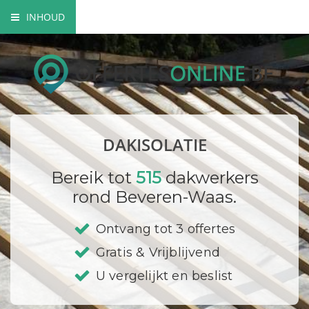
INHOUD
Soorten dakisolatie
Mogelijkheden dakisolatie
Wettelijke verplichtingen
DAKISOLATIE
Bedrijf registreren
Bereik tot
515
dakwerkers
rond Beveren-Waas.
Ontvang tot 3 offertes
Gratis & Vrijblijvend
U vergelijkt en beslist