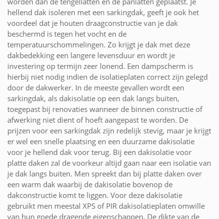
worden dan de tengellatten en de panlatten geplaatst. Je
hellend dak isoleren met een sarkingdak, geeft je ook het
voordeel dat je houten draagconstructie van je dak
beschermd is tegen het vocht en de
temperatuurschommelingen. Zo krijgt je dak met deze
dakbedekking een langere levensduur en wordt je
investering op termijn zeer lonend. Een dampscherm is
hierbij niet nodig indien de isolatieplaten correct zijn gelegd
door de dakwerker. In de meeste gevallen wordt een
sarkingdak, als dakisolatie op een dak langs buiten,
toegepast bij renovaties wanneer de binnen constructie of
afwerking niet dient of hoeft aangepast te worden. De
prijzen voor een sarkingdak zijn redelijk stevig, maar je krijgt
er wel een snelle plaatsing en een duurzame dakisolatie
voor je hellend dak voor terug. Bij een dakisolatie voor
platte daken zal de voorkeur altijd gaan naar een isolatie van
je dak langs buiten. Men spreekt dan bij platte daken over
een warm dak waarbij de dakisolatie bovenop de
dakconstructie komt te liggen. Voor deze dakisolatie
gebruikt men meestal XPS of PIR dakisolatieplaten omwille
van hun goede dragende eigenschappen. De dikte van de