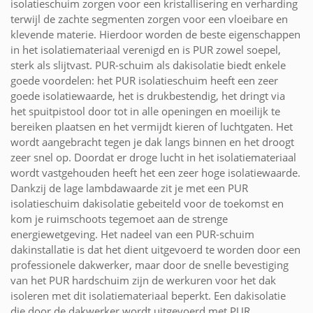
isolatieschuim zorgen voor een kristallisering en verharding
terwijl de zachte segmenten zorgen voor een vloeibare en
klevende materie. Hierdoor worden de beste eigenschappen
in het isolatiemateriaal verenigd en is PUR zowel soepel,
sterk als slijtvast. PUR-schuim als dakisolatie biedt enkele
goede voordelen: het PUR isolatieschuim heeft een zeer
goede isolatiewaarde, het is drukbestendig, het dringt via
het spuitpistool door tot in alle openingen en moeilijk te
bereiken plaatsen en het vermijdt kieren of luchtgaten. Het
wordt aangebracht tegen je dak langs binnen en het droogt
zeer snel op. Doordat er droge lucht in het isolatiemateriaal
wordt vastgehouden heeft het een zeer hoge isolatiewaarde.
Dankzij de lage lambdawaarde zit je met een PUR
isolatieschuim dakisolatie gebeiteld voor de toekomst en
kom je ruimschoots tegemoet aan de strenge
energiewetgeving. Het nadeel van een PUR-schuim
dakinstallatie is dat het dient uitgevoerd te worden door een
professionele dakwerker, maar door de snelle bevestiging
van het PUR hardschuim zijn de werkuren voor het dak
isoleren met dit isolatiemateriaal beperkt. Een dakisolatie
die door de dakwerker wordt uitgevoerd met PUR