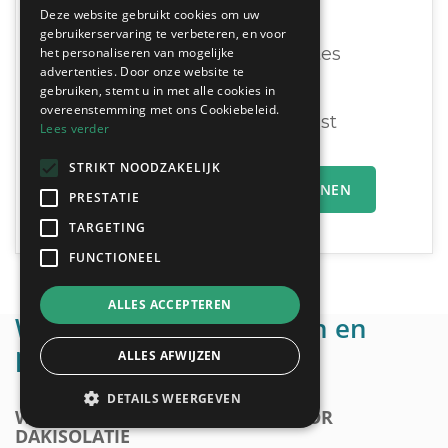
offertes te vergelijken:
Deze website gebruikt cookies om uw
gebruikerservaring te verbeteren, en voor
Ontvang tot 3 offertes
het personaliseren van mogelijke
advertenties. Door onze website te
Gratis & Vrijblijvend
gebruiken, stemt u in met alle cookies in
overeenstemming met ons Cookiebeleid.
U vergelijkt en beslist
Lees verder
STRIKT NOODZAKELIJK
MIJN OFFERTEAANVRAAG INDIENEN
PRESTATIE
TARGETING
FUNCTIONEEL
ALLES ACCEPTEREN
Wettelijke verplichtingen en
premies
ALLES AFWIJZEN
DETAILS WEERGEVEN
WETTELIJKE VERPLICHTINGEN VOOR
DAKISOLATIE