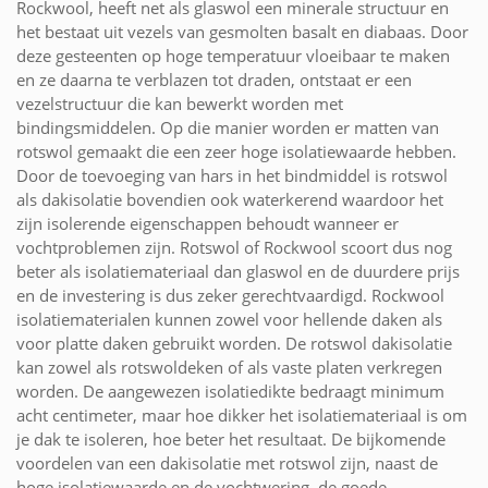
Rockwool, heeft net als glaswol een minerale structuur en
het bestaat uit vezels van gesmolten basalt en diabaas. Door
deze gesteenten op hoge temperatuur vloeibaar te maken
en ze daarna te verblazen tot draden, ontstaat er een
vezelstructuur die kan bewerkt worden met
bindingsmiddelen. Op die manier worden er matten van
rotswol gemaakt die een zeer hoge isolatiewaarde hebben.
Door de toevoeging van hars in het bindmiddel is rotswol
als dakisolatie bovendien ook waterkerend waardoor het
zijn isolerende eigenschappen behoudt wanneer er
vochtproblemen zijn. Rotswol of Rockwool scoort dus nog
beter als isolatiemateriaal dan glaswol en de duurdere prijs
en de investering is dus zeker gerechtvaardigd. Rockwool
isolatiematerialen kunnen zowel voor hellende daken als
voor platte daken gebruikt worden. De rotswol dakisolatie
kan zowel als rotswoldeken of als vaste platen verkregen
worden. De aangewezen isolatiedikte bedraagt minimum
acht centimeter, maar hoe dikker het isolatiemateriaal is om
je dak te isoleren, hoe beter het resultaat. De bijkomende
voordelen van een dakisolatie met rotswol zijn, naast de
hoge isolatiewaarde en de vochtwering, de goede