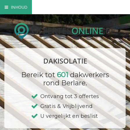
INHOUD
Soorten dakisolatie
Mogelijkheden dakisolatie
Wettelijke verplichtingen
DAKISOLATIE
Bedrijf registreren
Bereik tot
601
dakwerkers
rond Berlare.
Ontvang tot 3 offertes
Gratis & Vrijblijvend
U vergelijkt en beslist