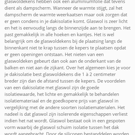
glaswoldekens hebben ook een aluminiumfolie dat tevens
dient als dampscherm. Wanneer de warmte stijgt, zal het
dampscherm de warmte weerkaatsen maar ook zorgen dat
er geen condens in je dakisolatie komt. Glaswol is zeer licht
en het is eenvoudig langs de binnenzijde aan te brengen. Het
past gemakkelijk in alle hoeken en kantjes. Het is wel
belangrijk om de glaswoldekens bij de plaatsing langs de
binnenkant niet te krap tussen de kepers te plaatsen opdat
er geen openingen ontstaan. Het nieten van een
glaswoldeken gebeurt dan ook aan de onderkant van de
balken en niet aan de zijkant. Over het algemeen kies je voor
je dakisolatie best glaswoldekens die 1 à 2 centimeter
breder zijn dan de afstand tussen de kepers. De voordelen
van een dakisolatie met glaswol zijn de goede
isolatiewaarde, het lichte en gemakkelijk te behandelen
isolatiemateriaal en de goedkopere prijs van glaswol in
vergelijking met de andere soorten isolatiematerialen. Het
nadeel is dat glaswol zijn isolerende eigenschappen verliest
indien het nat wordt. Glaswol bestaat ook in een gespoten
vorm waarbij de glaswol schuim isolatie tussen het dak
wordt aangebracht. Door de siliconen bestanddelen worden