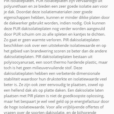
PIR isolatieplaten. PUR isolatieplaten zijn vervaardigd uit
polyurethaan en ze bieden een zeer goede isolatie aan voor
je dak. Doordat deze isolatiematerialen zeer goede
eigenschappen hebben, kunnen er minder dikke platen door
de dakwerker gebruikt worden, indien nodig. Ook kunnen
deze PUR dakisolatieplaten nog verder worden aangevuld
door PUR schuim om zo alle spleten en kantjes te dichten.
Zo gaat er geen warmte verloren. PIR dakisolatieplaten
beschikken ook over een uitstekende isolatiewaarde en op
het gebied van brandwering scoren ze beter dan de andere
dakisolatieplaten. PIR dakisolatieplaten bestaan uit
polyisocyanuraat, een soort thermo hardende plastic, maar
toch is het geen milieuvervuilende stof. Deze
dakisolatieplaten hebben een verbeterde dimensionale
stabiliteit waardoor hun druksterkte en isolatiewaarde veel
beter is. Ze zijn ook zeer eenvoudig te plaatsen, zowel op
een hellend dak als op platte daken. Een dakisolatie laten
plaatsen met PIR platen is niet de goedkoopste oplossing,
maar het bespaart je wel veel geld op je energiefactuur door
de hoge isolatiewaarde. Voor alle vrijblijvende offertes of
vragen over de soorten dakisolatie, en de bijhorende