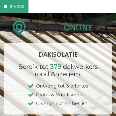
INHOUD
Soorten dakisolatie
Mogelijkheden dakisolatie
Wettelijke verplichtingen
DAKISOLATIE
Bedrijf registreren
Bereik tot
379
dakwerkers
rond Anzegem.
Ontvang tot 3 offertes
Gratis & Vrijblijvend
U vergelijkt en beslist