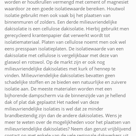
worden er houtkrullen vermengd met cement of magnesiet
waardoor ze een goede isolatiewaarde bereiken. Houtwol
isolatie gebruikt men ook vaak bij het plaatsen van
binnenmuren of zolders. Een derde milieuvriendelijke
dakisolatie is een cellulose dakisolatie. Hierbij gebruikt men
gerecycleerd krantenpapier dat verwerkt wordt tot
isolatiemateriaal. Platen van cellulose noemt men ook wel
eens presspaan isolatieplaten. De isolatiewaarde van een
dakisolatie met cellulose is vergelijkbaar met deze van
glaswol en rotswol. Op de markt zijn er ook nog
milieuvriendelijke dakisolaties met kurk of hennep te
vinden. Milieuvriendelijke dakisolaties bevatten geen
schadelijke stoffen en ze bieden een natuurlijke en zuivere
isolatie aan. De meeste materialen worden met een
bijhorende dampscherm via de binnenzijde van je hellend
dak of plat dak geplaatst Het nadeel van deze
milieuvriendelijke isolaties is wel dat ze minder
brandbestendig zijn dan de andere dakisolaties. Wens je
meer te weten over de mogelijkheden voor het plaatsen van
milieuvriendelijke dakisolaties? Neem dan gerust vrijblijvend
contact op met enkele van de vele regionale dakwerkers uit