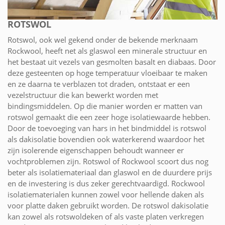
ROTSWOL
Rotswol, ook wel gekend onder de bekende merknaam
Rockwool, heeft net als glaswol een minerale structuur en
het bestaat uit vezels van gesmolten basalt en diabaas. Door
deze gesteenten op hoge temperatuur vloeibaar te maken
en ze daarna te verblazen tot draden, ontstaat er een
vezelstructuur die kan bewerkt worden met
bindingsmiddelen. Op die manier worden er matten van
rotswol gemaakt die een zeer hoge isolatiewaarde hebben.
Door de toevoeging van hars in het bindmiddel is rotswol
als dakisolatie bovendien ook waterkerend waardoor het
zijn isolerende eigenschappen behoudt wanneer er
vochtproblemen zijn. Rotswol of Rockwool scoort dus nog
beter als isolatiemateriaal dan glaswol en de duurdere prijs
en de investering is dus zeker gerechtvaardigd. Rockwool
isolatiematerialen kunnen zowel voor hellende daken als
voor platte daken gebruikt worden. De rotswol dakisolatie
kan zowel als rotswoldeken of als vaste platen verkregen