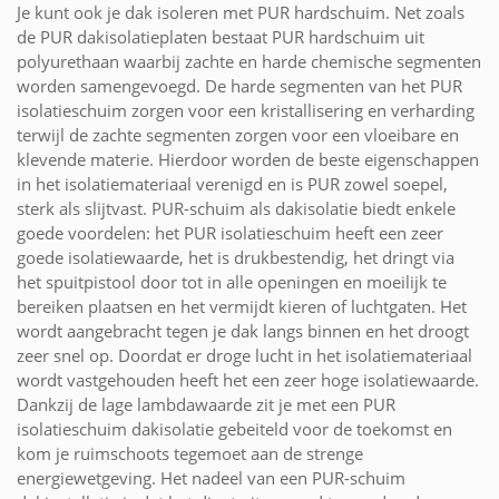
Je kunt ook je dak isoleren met PUR hardschuim. Net zoals
de PUR dakisolatieplaten bestaat PUR hardschuim uit
polyurethaan waarbij zachte en harde chemische segmenten
worden samengevoegd. De harde segmenten van het PUR
isolatieschuim zorgen voor een kristallisering en verharding
terwijl de zachte segmenten zorgen voor een vloeibare en
klevende materie. Hierdoor worden de beste eigenschappen
in het isolatiemateriaal verenigd en is PUR zowel soepel,
sterk als slijtvast. PUR-schuim als dakisolatie biedt enkele
goede voordelen: het PUR isolatieschuim heeft een zeer
goede isolatiewaarde, het is drukbestendig, het dringt via
het spuitpistool door tot in alle openingen en moeilijk te
bereiken plaatsen en het vermijdt kieren of luchtgaten. Het
wordt aangebracht tegen je dak langs binnen en het droogt
zeer snel op. Doordat er droge lucht in het isolatiemateriaal
wordt vastgehouden heeft het een zeer hoge isolatiewaarde.
Dankzij de lage lambdawaarde zit je met een PUR
isolatieschuim dakisolatie gebeiteld voor de toekomst en
kom je ruimschoots tegemoet aan de strenge
energiewetgeving. Het nadeel van een PUR-schuim