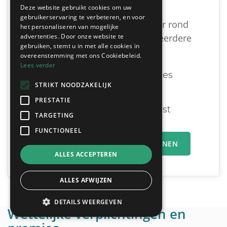
Deze website gebruikt cookies om uw
gebruikerservaring te verbeteren, en voor
Vind een geschikte dakwerker rond
het personaliseren van mogelijke
advertenties. Door onze website te
Anzegem door vrijblijvend meerdere
gebruiken, stemt u in met alle cookies in
offertes te vergelijken:
overeenstemming met ons Cookiebeleid.
Lees verder
Ontvang tot 3 offertes
STRIKT NOODZAKELIJK
Gratis & Vrijblijvend
PRESTATIE
U vergelijkt en beslist
TARGETING
FUNCTIONEEL
MIJN OFFERTEAANVRAAG INDIENEN
ALLES ACCEPTEREN
ALLES AFWIJZEN
DETAILS WEERGEVEN
Wettelijke verplichtingen en