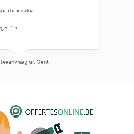
fopen bebouwing
ngen, 2 x
rteaanvraag uit Gent