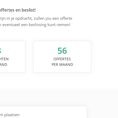
offertes en beslist!
jn in je opdracht, zullen jou een offerte
en eventueel een beslissing kunt nemen!
8
56
HTEN
OFFERTES
AND
PER MAAND
am plaatsen