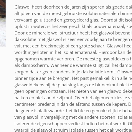
Glaswol heeft doorheen de jaren zijn sporen als goede dak
altijd één van de meest gebruikte isolatiematerialen binn
vervaardigd uit zand en gerecycleerd glas. Doordat dit iso
oplost in water, is het zeer geschikt als bouwmateriaal, z
Door de minerale wol structuur heeft het glaswol bovend
dakisolatie met glaswol is zeer eenvoudig aan te brengen
valt met een breekmesje of een grote schaar. Glaswol hee
wordt ingesloten in het isolatiemateriaal. Hierdoor kan de 
opgenomen warmte verloren. De meeste glaswoldekens he
als dampscherm. Wanneer de warmte stijgt, zal het da
zorgen dat er geen condens in je dakisolatie komt. Glaswol
binnenzijde aan te brengen. Het past gemakkelijk in alle h
glaswoldekens bij de plaatsing langs de binnenkant niet t
geen openingen ontstaan. Het nieten van een glaswoldek
balken en niet aan de zijkant. Over het algemeen kies je v
centimeter breder zijn dan de afstand tussen de kepers. D
de goede isolatiewaarde, het lichte en gemakkelijk te beh
van glaswol in vergelijking met de andere soorten isolatiem
isolerende eigenschappen verliest indien het nat wordt. 
waarbij de glaswol schuim isolatie tussen het dak wordt 