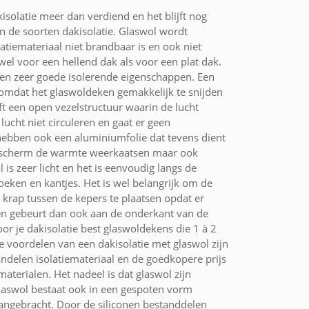
isolatie meer dan verdiend en het blijft nog
en de soorten dakisolatie. Glaswol wordt
latiemateriaal niet brandbaar is en ook niet
owel voor een hellend dak als voor een plat dak.
ien zeer goede isolerende eigenschappen. Een
 omdat het glaswoldeken gemakkelijk te snijden
ft een open vezelstructuur waarin de lucht
lucht niet circuleren en gaat er geen
bben ook een aluminiumfolie dat tevens dient
mpscherm de warmte weerkaatsen maar ook
 is zeer licht en het is eenvoudig langs de
oeken en kantjes. Het is wel belangrijk om de
e krap tussen de kepers te plaatsen opdat er
en gebeurt dan ook aan de onderkant van de
oor je dakisolatie best glaswoldekens die 1 à 2
e voordelen van een dakisolatie met glaswol zijn
andelen isolatiemateriaal en de goedkopere prijs
aterialen. Het nadeel is dat glaswol zijn
Glaswol bestaat ook in een gespoten vorm
aangebracht. Door de siliconen bestanddelen