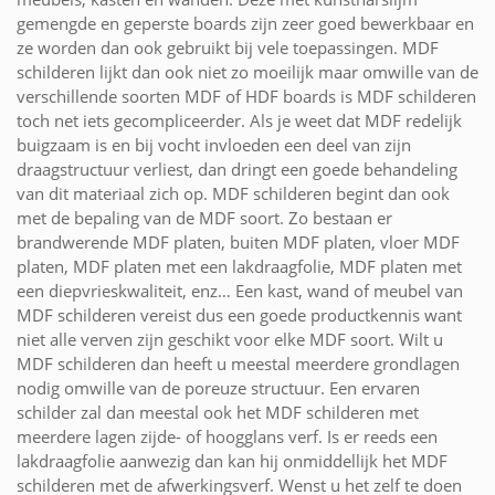
gemengde en geperste boards zijn zeer goed bewerkbaar en
ze worden dan ook gebruikt bij vele toepassingen. MDF
schilderen lijkt dan ook niet zo moeilijk maar omwille van de
verschillende soorten MDF of HDF boards is MDF schilderen
toch net iets gecompliceerder. Als je weet dat MDF redelijk
buigzaam is en bij vocht invloeden een deel van zijn
draagstructuur verliest, dan dringt een goede behandeling
van dit materiaal zich op. MDF schilderen begint dan ook
met de bepaling van de MDF soort. Zo bestaan er
brandwerende MDF platen, buiten MDF platen, vloer MDF
platen, MDF platen met een lakdraagfolie, MDF platen met
een diepvrieskwaliteit, enz… Een kast, wand of meubel van
MDF schilderen vereist dus een goede productkennis want
niet alle verven zijn geschikt voor elke MDF soort. Wilt u
MDF schilderen dan heeft u meestal meerdere grondlagen
nodig omwille van de poreuze structuur. Een ervaren
schilder zal dan meestal ook het MDF schilderen met
meerdere lagen zijde- of hoogglans verf. Is er reeds een
lakdraagfolie aanwezig dan kan hij onmiddellijk het MDF
schilderen met de afwerkingsverf. Wenst u het zelf te doen