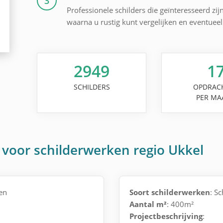
3
Professionele schilders die geïnteresseerd zij
waarna u rustig kunt vergelijken en eventuee
2949
1
SCHILDERS
OPDRAC
PER MA
voor schilderwerken regio Ukkel
en
Soort schilderwerken
: S
Aantal m²
: 400m²
Projectbeschrijving
: