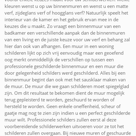
kleuren wenst u op uw binnenmuren en wenst u een matte
verf, zijdeglans verf of hoogglans verf? Natuurlijk speelt het
interieur van de kamer en het gebruik ervan mee in de
keuzes die u maakt. Zo vraagt een binnenmuur van een
badkamer een verschillende aanpak dan de binnenmuren
van een living en de juiste keuze voor uw verf en behang zal
hier dan ook van afhangen. Een muur in een woning
schilderen lijkt op zich vrij eenvoudig maar een geoefend
oog merkt onmiddellijk de verschillen op tussen een
professionele geschilderde binnenmuur en een muur die
door gelegenheid schilders werd geschilderd. Alles bij een
binnenmuur begint dan ook met het sausklaar maken van
de muur. De muur die we gaan schilderen moet spiegelglad
zijn. Om dit resultaat te bekomen dient de muur mogelijk
terug gepleisterd te worden, geschuurd te worden of
hersteld te worden. Geen enkele oneffenheid, scheur of
gaatje mag nog te zien zijn indien u een perfect geschilderde
muur wilt. Professionele schilders zullen eerst al deze
voorbereidende schilderwerken uitvoeren voor ze tot het
schilderen zullen overgaan. Bij nieuwe muren of geschuurde