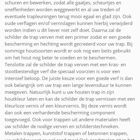
schuren en bewerken, zodat alle gaatjes, scheurtjes en
oneffenheden worden weggewerkt en al uw treden of
eventuele trapleuningen terug mooi egaal en glad zijn. Ook
oude verflagen en/of vernislagen kunnen hierbij verwijderd
worden indien u dit liever niet zelf doet. Daarna zal de
schilder de trap verven met een primer zodat er een goede
bescherming en hechting wordt gecreëerd voor uw trap. Bij
sommige houtsoorten wordt er ook nog een beits gebruikt
om het hout nog beter te voeden en te beschermen.
Tenslotte zal de schilder de trap verven met een kras- en
stootbestendige verf die speciaal voorzien is voor een
intensief beloop. De juiste keuze voor een goede verf is dan
ook belangrijk om uw trap een lange levensduur te kunnen
meegeven. Natuurlijk kunt u uw houten trap in zijn
houtkleur laten en kan de schilder de trap vernissen met een
kleurloze vernis of een kleurvernis. Bij deze vernis wordt
dan ook een verhardende bescherming component
toegevoegd. Ook voor trappen uit andere materialen heeft
uw schilder de nodige verven en schilderstechnieken.
Metalen trappen, kunststof trappen of betonnen trappen,
uw schilder weet er wel raad mee! Ook zandstralen zit in het