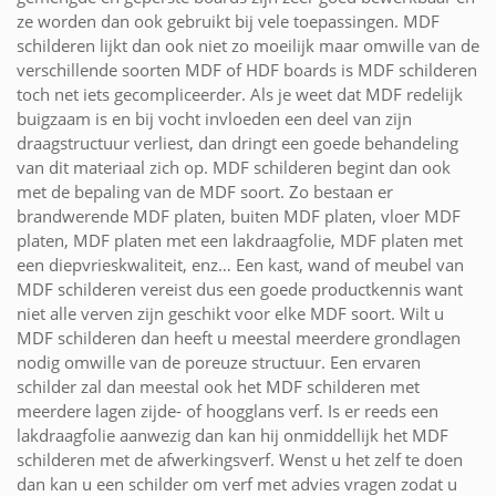
ze worden dan ook gebruikt bij vele toepassingen. MDF
schilderen lijkt dan ook niet zo moeilijk maar omwille van de
verschillende soorten MDF of HDF boards is MDF schilderen
toch net iets gecompliceerder. Als je weet dat MDF redelijk
buigzaam is en bij vocht invloeden een deel van zijn
draagstructuur verliest, dan dringt een goede behandeling
van dit materiaal zich op. MDF schilderen begint dan ook
met de bepaling van de MDF soort. Zo bestaan er
brandwerende MDF platen, buiten MDF platen, vloer MDF
platen, MDF platen met een lakdraagfolie, MDF platen met
een diepvrieskwaliteit, enz… Een kast, wand of meubel van
MDF schilderen vereist dus een goede productkennis want
niet alle verven zijn geschikt voor elke MDF soort. Wilt u
MDF schilderen dan heeft u meestal meerdere grondlagen
nodig omwille van de poreuze structuur. Een ervaren
schilder zal dan meestal ook het MDF schilderen met
meerdere lagen zijde- of hoogglans verf. Is er reeds een
lakdraagfolie aanwezig dan kan hij onmiddellijk het MDF
schilderen met de afwerkingsverf. Wenst u het zelf te doen
dan kan u een schilder om verf met advies vragen zodat u