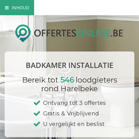
INHOUD
Mogelijke badkamer installaties
Prijzen
Bedrijf registreren
BADKAMER INSTALLATIE
Bereik tot
546
loodgieters
rond Harelbeke
Ontvang tot 3 offertes
Gratis & Vrijblijvend
U vergelijkt en beslist